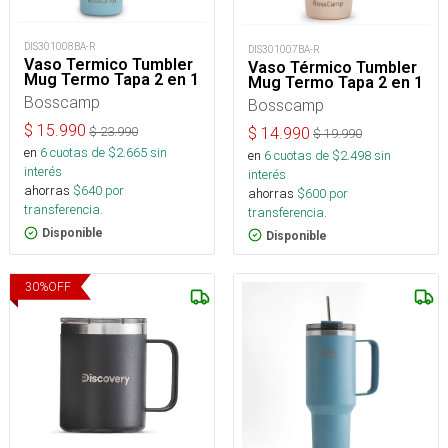
DIS301008BA-R
DIS301007BA-R
Vaso Termico Tumbler
Vaso Térmico Tumbler
Mug Termo Tapa 2 en 1
Mug Termo Tapa 2 en 1
Bosscamp
Bosscamp
$
15.990
$
14.990
$
23.990
$
19.990
en
6
cuotas de $
2.665
sin
en
6
cuotas de $
2.498
sin
interés
interés
ahorras
$
640
por
ahorras
$
600
por
transferencia.
transferencia.
Disponible
Disponible
30
%
OFF