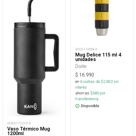
DOI251108BA-R
Mug Delice 115 ml 4
unidades
Doite
$
16.990
en
6
cuotas de $
2.832
sin
interés
ahorras
$
680
por
transferencia.
Disponible
PUR021102FE-R
Vaso Térmico Mug
1200ml