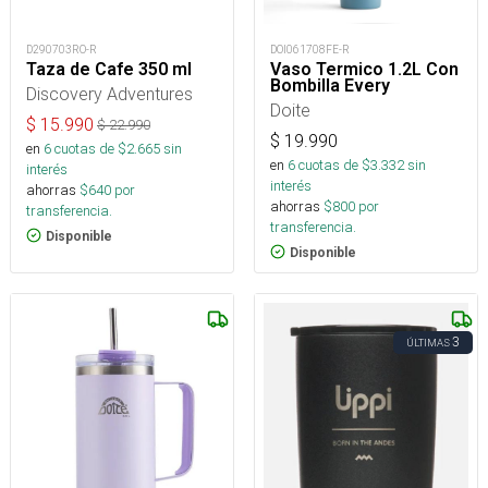
D290703RO-R
DOI061708FE-R
Taza de Cafe 350 ml
Vaso Termico 1.2L Con
Bombilla Every
Discovery Adventures
Doite
$
15.990
$
22.990
$
19.990
en
6
cuotas de $
2.665
sin
en
6
cuotas de $
3.332
sin
interés
interés
ahorras
$
640
por
ahorras
$
800
por
transferencia.
transferencia.
Disponible
Disponible
3
ÚLTIMAS