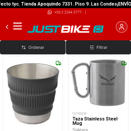
tyc. Tienda Apoquindo 7331. Piso 9. Las Condes
¡ENVÍO GRAT
+56 2 2244 3777
|
Mug y Vasos Termicos
Ordenar
Filtrar
OUT45838
Taza Stainless Steel
Mug
Salewa