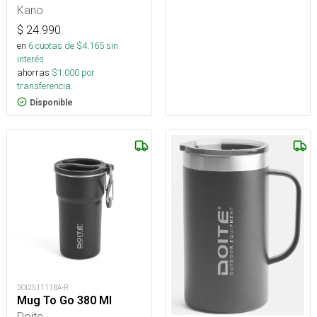
Kano
$
24.990
en
6
cuotas de $
4.165
sin
interés
ahorras
$
1.000
por
transferencia.
Disponible
DOI251111BA-R
Mug To Go 380 Ml
Doite