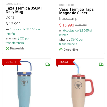
DOI063033FE-R
DIS301003BA-R
Taza Termica 350Ml
Vaso Térmico Tapa
Daily Mug
Magnetic Slider
Doite
Bosscamp
$
12.990
$
15.990
$
20.990
en
6
cuotas de $
2.165
sin
en
6
cuotas de $
2.665
sin
interés
interés
ahorras
$
520
por
ahorras
$
640
por
transferencia.
transferencia.
Disponible
Disponible
33
%
OFF
25
%
OFF