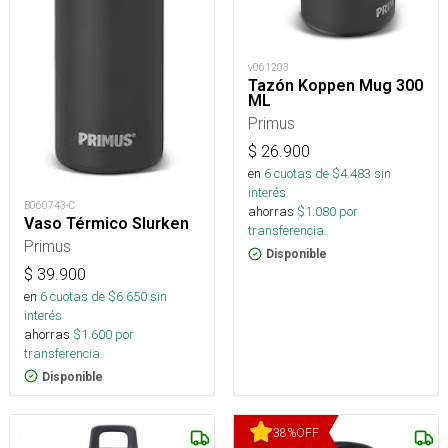
v061203
Tazón Koppen Mug 300
ML
Primus
$
26.900
en
6
cuotas de $
4.483
sin
interés
B060743-C
ahorras
$
1.080
por
Vaso Térmico Slurken
transferencia.
Primus
Disponible
$
39.900
en
6
cuotas de $
6.650
sin
interés
ahorras
$
1.600
por
transferencia.
Disponible
38
%
OFF