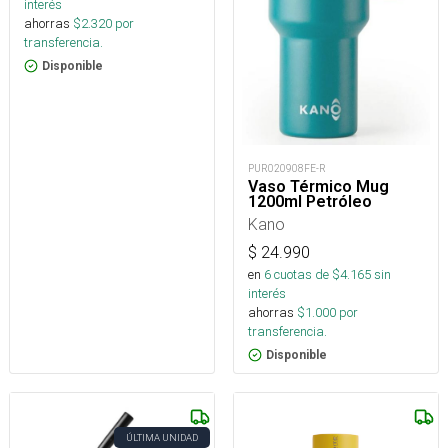
interés
ahorras
$
2.320
por
transferencia.
Disponible
PUR020908FE-R
Vaso Térmico Mug
1200ml Petróleo
Kano
$
24.990
en
6
cuotas de $
4.165
sin
interés
ahorras
$
1.000
por
transferencia.
Disponible
ÚLTIMA UNIDAD