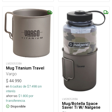
LM200533BA
Mug Titanium Travel
Vargo
$
44.990
en
6
cuotas de $
7.498
sin
interés
ahorras
$
1.800
por
LM280528BA
transferencia.
Mug/Botella Space
Disponible
Saver Ti W/ Nalgene