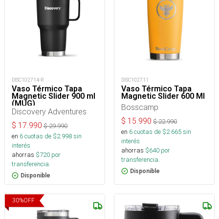
DISC102714-R
DISC102711
Vaso Térmico Tapa
Vaso Térmico Tapa
Magnetic Slider 900 ml
Magnetic Slider 600 Ml
(MUG)
Bosscamp
Discovery Adventures
$
15.990
$
22.990
$
17.990
$
29.990
en
6
cuotas de $
2.665
sin
en
6
cuotas de $
2.998
sin
interés
interés
ahorras
$
640
por
ahorras
$
720
por
transferencia.
transferencia.
Disponible
Disponible
30
%
OFF