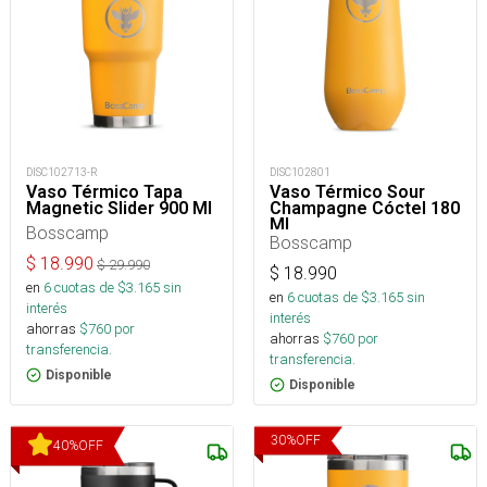
DISC102713-R
DISC102801
Vaso Térmico Tapa
Vaso Térmico Sour
Magnetic Slider 900 Ml
Champagne Cóctel 180
Ml
Bosscamp
Bosscamp
$
18.990
$
29.990
$
18.990
en
6
cuotas de $
3.165
sin
en
6
cuotas de $
3.165
sin
interés
interés
ahorras
$
760
por
ahorras
$
760
por
transferencia.
transferencia.
Disponible
Disponible
30
%
OFF
40
%
OFF