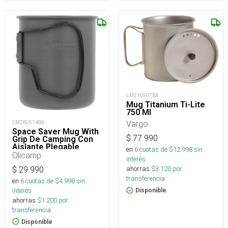
LM210507BA
Mug Titanium Ti-Lite
750 Ml
Vargo
LM280514BA
Space Saver Mug With
$
77.990
Grip De Camping Con
Aislante Plegable
en
6
cuotas de $
12.998
sin
Olicamp
interés
ahorras
$
3.120
por
$
29.990
transferencia.
en
6
cuotas de $
4.998
sin
interés
Disponible
ahorras
$
1.200
por
transferencia.
Disponible