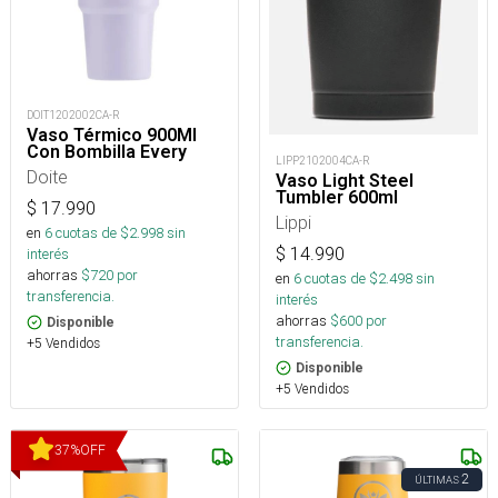
DOIT1202002CA-R
Vaso Térmico 900Ml
Con Bombilla Every
LIPP2102004CA-R
Doite
Vaso Light Steel
Tumbler 600ml
$
17.990
Lippi
en
6
cuotas de $
2.998
sin
$
14.990
interés
ahorras
$
720
por
en
6
cuotas de $
2.498
sin
transferencia.
interés
ahorras
$
600
por
Disponible
transferencia.
+5 Vendidos
Disponible
+5 Vendidos
37
%
OFF
2
ÚLTIMAS