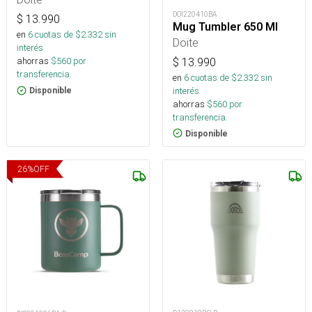
DOI220410BA
$
13.990
Mug Tumbler 650 Ml
en
6
cuotas de $
2.332
sin
Doite
interés
ahorras
$
560
por
$
13.990
transferencia.
en
6
cuotas de $
2.332
sin
interés
Disponible
ahorras
$
560
por
transferencia.
Disponible
26
%
OFF