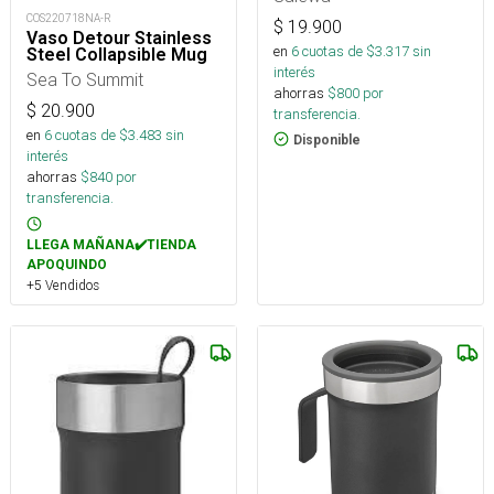
COS220718NA-R
$
19.900
Vaso Detour Stainless
en
6
cuotas de $
3.317
sin
Steel Collapsible Mug
interés
Sea To Summit
ahorras
$
800
por
$
20.900
transferencia.
en
6
cuotas de $
3.483
sin
Disponible
interés
ahorras
$
840
por
transferencia.
LLEGA MAÑANA✔️TIENDA
APOQUINDO
+5 Vendidos