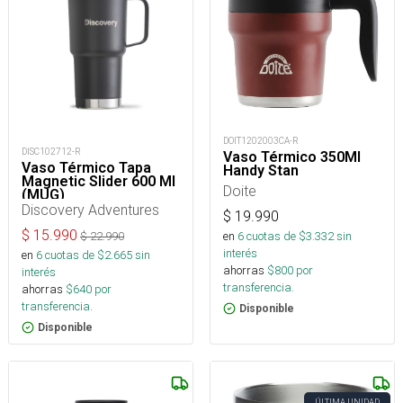
DOIT1202003CA-R
DISC102712-R
Vaso Térmico 350Ml
Vaso Térmico Tapa
Handy Stan
Magnetic Slider 600 Ml
Doite
(MUG)
Discovery Adventures
$
19.990
$
15.990
en
6
cuotas de $
3.332
sin
$
22.990
interés
en
6
cuotas de $
2.665
sin
ahorras
$
800
por
interés
transferencia.
ahorras
$
640
por
transferencia.
Disponible
Disponible
ÚLTIMA UNIDAD