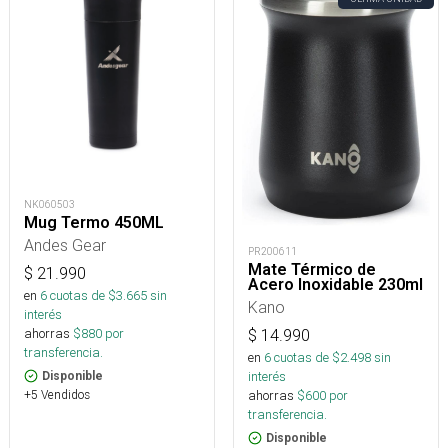
NK060503
Mug Termo 450ML
Andes Gear
PR200611
Mate Térmico de
$
21.990
Acero Inoxidable 230ml
en
6
cuotas de $
3.665
sin
Kano
interés
ahorras
$
880
por
$
14.990
transferencia.
en
6
cuotas de $
2.498
sin
interés
Disponible
ahorras
$
600
por
+5 Vendidos
transferencia.
Disponible