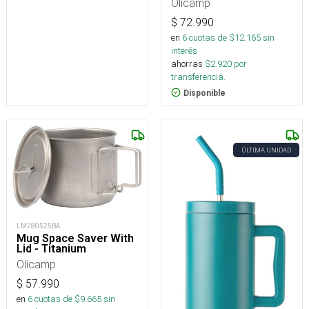
Olicamp
$
72.990
en
6
cuotas de $
12.165
sin
interés
ahorras
$
2.920
por
transferencia.
Disponible
ÚLTIMA UNIDAD
LM280525BA
Mug Space Saver With
Lid - Titanium
Olicamp
$
57.990
en
6
cuotas de $
9.665
sin