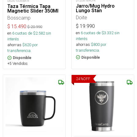
D120818RO-R
DIS301006BA-R
Jarro/Mug Hydro
Taza Térmica Tapa
Lungo Stan
Magnetic Slider 350Ml
Doite
Bosscamp
$
19.990
$
15.490
$
20.990
en
6
cuotas de $
3.332
sin
en
6
cuotas de $
2.582
sin
interés
interés
ahorras
$
800
por
ahorras
$
620
por
transferencia.
transferencia.
Disponible
Disponible
+5 Vendidos
24
%
OFF