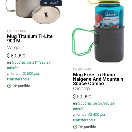
3
ÚLTIMAS
LM210508BA
Mug Titanium Ti-Lite
900 Ml
Vargo
$
89.990
en
6
cuotas de $
14.998
sin
interés
LM280526BA
ahorras
$
3.600
por
Mug Free To Roam
Nalgene And Mountain
transferencia.
Space Combo
Disponible
Olicamp
$
59.990
en
6
cuotas de $
9.998
sin
interés
ahorras
$
2.400
por
transferencia.
Disponible