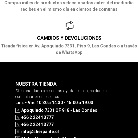
Compra miles de productos seleccionados antes del mediodía
recibes en el mismo día en cientos de comunas
CAMBIOS Y DEVOLUCIONES
Tienda física en Av. Apoquindo 7331, Piso 9, Las Condes o a través
de WhatsApp
NUESTRA TIENDA
Si es una duda o necesitas ayuda tecnica, no dudes en
comunicarte con nosotros
Lun. - Vie. 10:30 a 14:30 - 15:00 a 19:00
Apoquindo 7331 OF 918 - Las Condes
+56 2 2244 3777
+56 2 2244 3777
info@sherpalife.cl