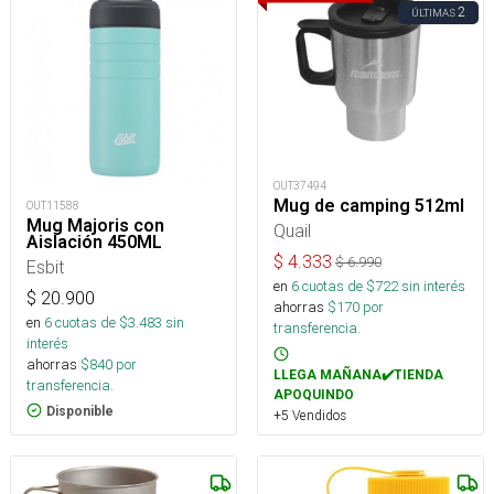
2
ÚLTIMAS
OUT37494
Mug de camping 512ml
OUT11588
Mug Majoris con
Quail
Aislación 450ML
$
4.333
$
6.990
Esbit
en
6
cuotas de $
722
sin interés
$
20.900
ahorras
$
170
por
en
6
cuotas de $
3.483
sin
transferencia.
interés
ahorras
$
840
por
LLEGA MAÑANA✔️TIENDA
transferencia.
APOQUINDO
Disponible
+5 Vendidos