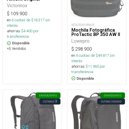
Victorinox
$
109.900
en
6
cuotas de $
18.317
sin
MTX250604NA-R
interés
Mochila Fotográfica
ahorras
$
4.400
por
ProTactic BP 350 AW II
transferencia.
Lowepro
Disponible
$
298.900
+5 Vendidos
en
6
cuotas de $
49.817
sin
interés
ahorras
$
11.960
por
transferencia.
Disponible
ENVÍO
GRATIS
ENVÍO
GRATIS
3
ÚLTIMAS
ÚLTIMA UNIDAD