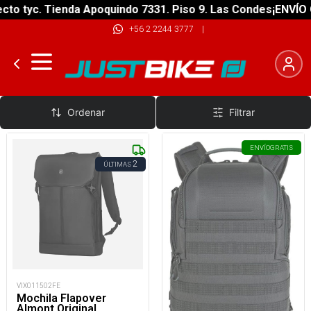
o tyc. Tienda Apoquindo 7331. Piso 9. Las Condes
¡ENVÍO GR
+56 2 2244 3777
|
Mochilas Fotográficas
Ordenar
Filtrar
ENVÍO
GRATIS
2
ÚLTIMAS
VIX011502FE
Mochila Flapover
Almont Original