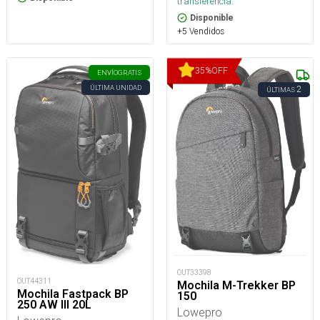
transferencia.
Disponible
+5 Vendidos
35
%
OFF
ENVÍO
GRATIS
ÚLTIMA UNIDAD
2
ÚLTIMAS
OUT33398
OUT44311
Mochila M-Trekker BP
Mochila Fastpack BP
150
250 AW III 20L
Lowepro