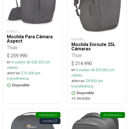
e160511
Mochila Para Cámara
e250628
Aspect
Mochila Enroute 25L
Thule
Cámaras
Thule
$
259.990
en
6
cuotas de $
43.332
sin
$
214.990
interés
en
6
cuotas de $
35.832
sin
ahorras
$
10.400
por
interés
transferencia.
ahorras
$
8.600
por
Disponible
transferencia.
Disponible
+5 Vendidos
ENVÍO
GRATIS
ENVÍO
GRATIS
2
ÚLTIMAS