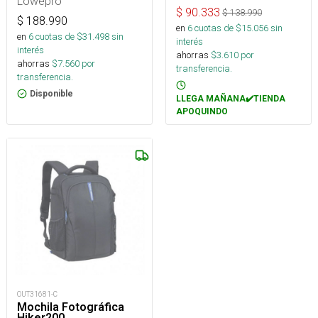
Lowepro
$
90.333
$
138.990
$
188.990
en
6
cuotas de $
15.056
sin
en
6
cuotas de $
31.498
sin
interés
interés
ahorras
$
3.610
por
ahorras
$
7.560
por
transferencia.
transferencia.
Disponible
LLEGA MAÑANA✔️TIENDA
APOQUINDO
OUT31681-C
Mochila Fotográfica
Hiker200