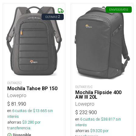
ENVÍO
GRATIS
2
ÚLTIMAS
OUT44252
OUT44315-C
Mochila Tahoe BP 150
Mochila Flipside 400
Lowepro
AW III 20L
Lowepro
$
81.990
en
6
cuotas de $
13.665
sin
$
232.900
interés
en
6
cuotas de $
38.817
sin
ahorras
$
3.280
por
interés
transferencia.
ahorras
$
9.320
por
Disponible