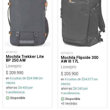
M190732
OUT44314
Mochila Trekker Lite
Mochila Flipside 300
BP 250 AW
AW III 17L
Lowepro
Lowepro
$
209.990
$
205.900
en
6
cuotas de $
34.998
sin
en
6
cuotas de $
34.317
sin
interés
interés
ahorras
$
8.400
por
ahorras
$
8.240
por
transferencia.
transferencia.
Disponible
Disponible
+5 Vendidos