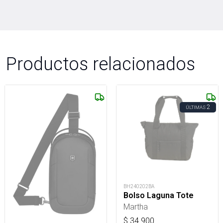
Productos relacionados
2
ÚLTIMAS
BH240202BA
Bolso Laguna Tote
Martha
$
34.900