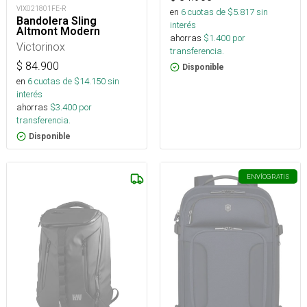
VIX021801FE-R
en
6
cuotas de $
5.817
sin
Bandolera Sling
interés
Altmont Modern
ahorras
$
1.400
por
Victorinox
transferencia.
$
84.900
Disponible
en
6
cuotas de $
14.150
sin
interés
ahorras
$
3.400
por
transferencia.
Disponible
ENVÍO
GRATIS