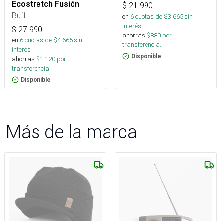
Ecostretch Fusión
$
21.990
Buff
en
6
cuotas de $
3.665
sin
interés
$
27.990
ahorras
$
880
por
en
6
cuotas de $
4.665
sin
transferencia.
interés
Disponible
ahorras
$
1.120
por
transferencia.
Disponible
Más de la marca