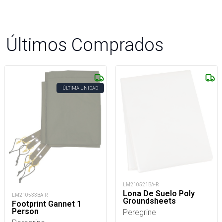
Últimos Comprados
ÚLTIMA UNIDAD
LM210521BA-R
Lona De Suelo Poly
LM210533BA-R
Groundsheets
Footprint Gannet 1
Person
Peregrine