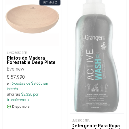
2
ÚLTIMAS
LMO280502FE
Platos de Madera
Forestable Deep Plate
Evernew
$
57.990
en
6
cuotas de $
9.665
sin
interés
ahorras
$
2.320
por
transferencia.
Disponible
LM220604BA
Detergente Para Ropa