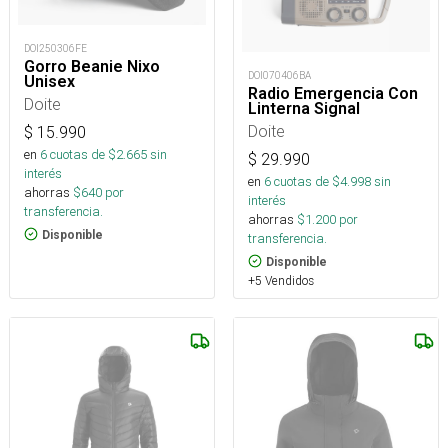
DOI250306FE
Gorro Beanie Nixo
DOI070406BA
Unisex
Radio Emergencia Con
Doite
Linterna Signal
Doite
$
15.990
en
6
cuotas de $
2.665
sin
$
29.990
interés
en
6
cuotas de $
4.998
sin
ahorras
$
640
por
interés
transferencia.
ahorras
$
1.200
por
Disponible
transferencia.
Disponible
+5 Vendidos