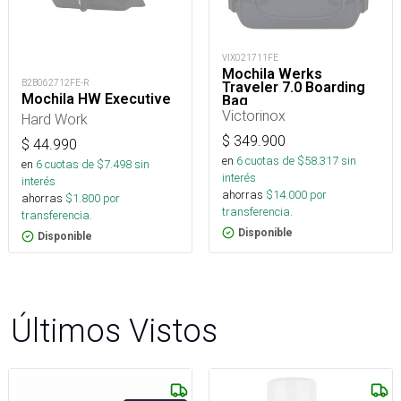
VIX021711FE
Mochila Werks
B2B062712FE-R
Traveler 7.0 Boarding
Mochila HW Executive
Bag
Victorinox
Hard Work
$
349.900
$
44.990
en
6
cuotas de $
58.317
sin
en
6
cuotas de $
7.498
sin
interés
interés
ahorras
$
14.000
por
ahorras
$
1.800
por
transferencia.
transferencia.
Disponible
Disponible
Últimos Vistos