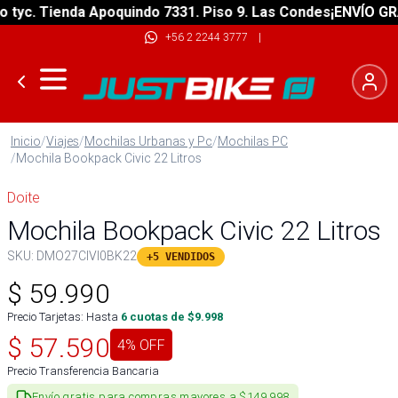
c. Tienda Apoquindo 7331. Piso 9. Las Condes
¡ENVÍO GRATIS
+56 2 2244 3777
|
Inicio
/
Viajes
/
Mochilas Urbanas y Pc
/
Mochilas PC
/
Mochila Bookpack Civic 22 Litros
Doite
Mochila Bookpack Civic 22 Litros
SKU:
DMO27CIVI0BK22
+5 VENDIDOS
$
59.990
Precio Tarjetas: Hasta
6
cuotas de $
9.998
$
57.590
4
% OFF
Precio Transferencia Bancaria
Envío gratis para compras mayores a $149.998