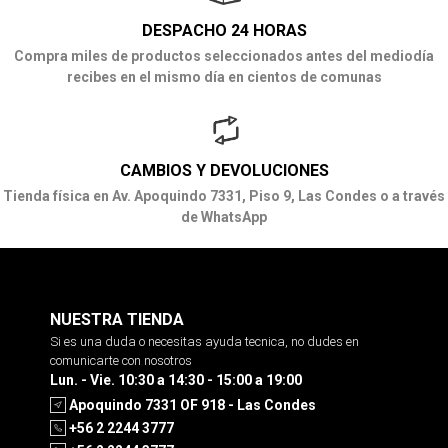
DESPACHO 24 HORAS
Compra miles de productos seleccionados antes del mediodía
recibes en el mismo día en cientos de comunas
CAMBIOS Y DEVOLUCIONES
Tienda física en Av. Apoquindo 7331, Piso 9, Las Condes o a través
de WhatsApp
NUESTRA TIENDA
Si es una duda o necesitas ayuda tecnica, no dudes en
comunicarte con nosotros
Lun. - Vie. 10:30 a 14:30 - 15:00 a 19:00
Apoquindo 7331 OF 918 - Las Condes
+56 2 2244 3777