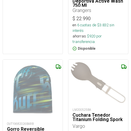
Deportiva Active Wash
750 Ml
Grangers
$
22.990
en
6
cuotas de $
3.832
sin
interés
ahorras
$
920
por
transferencia.
Disponible
LM200525BA
Cuchara Tenedor
Titanium Folding Spork
OUT19682026BARB
Vargo
Gorro Reversible