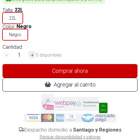
Talla
:
22L
22L
Color
:
Negro
Negro
Cantidad:
-
+
5 disponibles
Comprar ahora
Agregar al carrito
4%
OFF
Despacho domicilio a
Santiago y Regiones
Revisar disponibilidad y valores