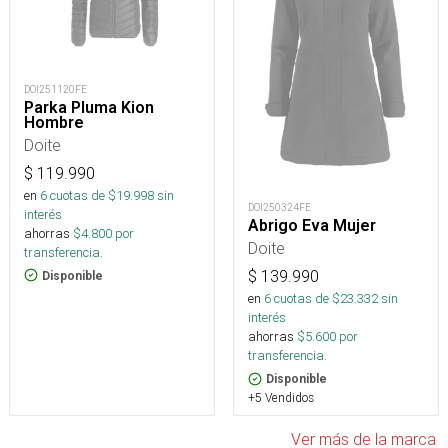
DOI251120FE
Parka Pluma Kion
Hombre
Doite
$
119.990
en
6
cuotas de $
19.998
sin
DOI250324FE
interés
Abrigo Eva Mujer
ahorras
$
4.800
por
Doite
transferencia.
$
139.990
Disponible
en
6
cuotas de $
23.332
sin
interés
ahorras
$
5.600
por
transferencia.
Disponible
+5 Vendidos
Ver más de la marca