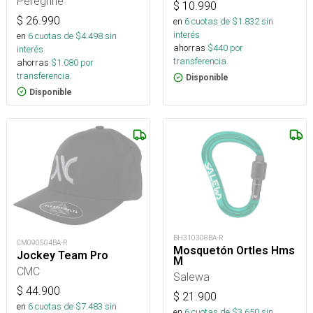
Peregrine
$
10.990
$
26.990
en
6
cuotas de $
1.832
sin
interés
en
6
cuotas de $
4.498
sin
ahorras
$
440
por
interés
transferencia.
ahorras
$
1.080
por
transferencia.
Disponible
Disponible
BH310308BA-R
CM090504BA-R
Mosquetón Ortles Hms
Jockey Team Pro
M
CMC
Salewa
$
44.900
$
21.900
en
6
cuotas de $
7.483
sin
en
6
cuotas de $
3.650
sin