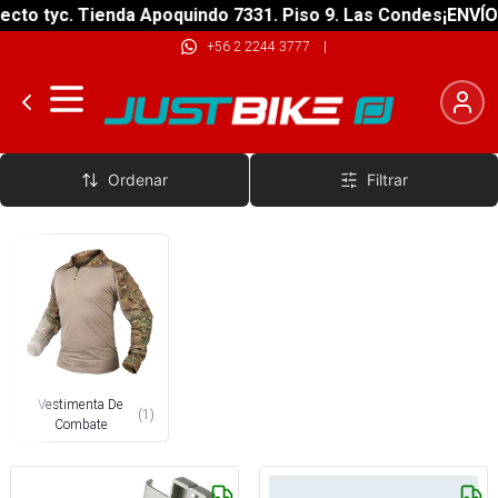
cto tyc. Tienda Apoquindo 7331. Piso 9. Las Condes
¡ENVÍO 
+56 2 2244 3777
|
Militar
Ordenar
Filtrar
Vestimenta De
(
1
)
Combate