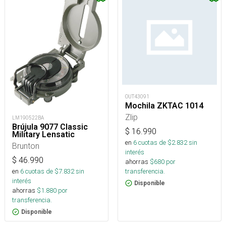
OUT43091
Mochila ZKTAC 1014
Zlip
LM190522BA
Brújula 9077 Classic
$
16.990
Military Lensatic
en
6
cuotas de $
2.832
sin
Brunton
interés
$
46.990
ahorras
$
680
por
transferencia.
en
6
cuotas de $
7.832
sin
interés
Disponible
ahorras
$
1.880
por
transferencia.
Disponible