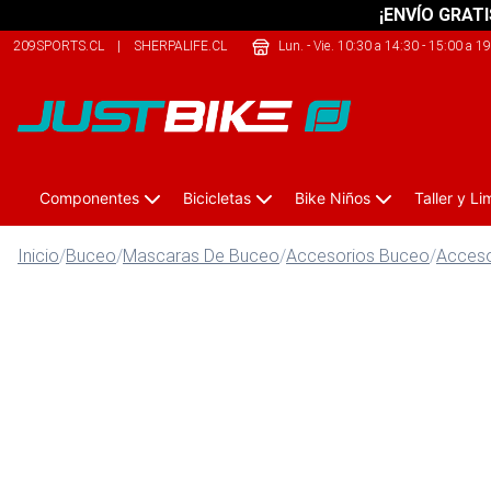
¡ENVÍO GRATI
209SPORTS.CL
|
SHERPALIFE.CL
|
THEARMY.CL
Lun. - Vie. 10:30 a 14:30 - 15:00 a 1
Componentes
Bicicletas
Bike Niños
Taller y L
Inicio
/
Buceo
/
Mascaras De Buceo
/
Accesorios Buceo
/
Acceso