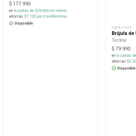
$
177.990
en
6
cuotas de $
29.665
sin interés
ahorras
$
7.120
por transferencia.
Disponible
TUS191115FE
Brújula de
Tecline
$
79.990
en
6
cuotas de
ahorras
$
3.2
Disponible