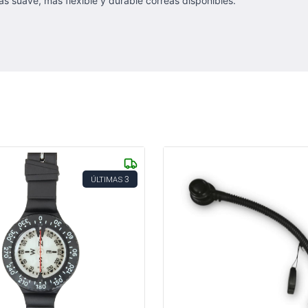
ás suave, más flexible y durable correas disponibles.
3
ÚLTIMAS