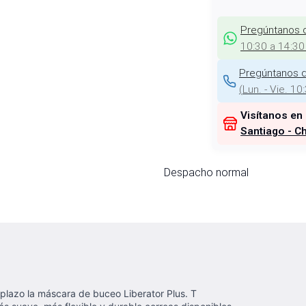
Pregúntanos 
10:30 a 14:30
Pregúntanos d
(
Lun. - Vie. 10
Visítanos en
Santiago - Ch
Despacho normal
plazo la máscara de buceo Liberator Plus. T