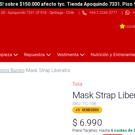
S! sobre $150.000 afecto tyc. Tienda Apoquindo 7331. Piso 
9:00
-
Apoquindo 7331 Of 918 - Santiago - Chile
|
+56 2 2244 3777
|
+
LIQUI
impieza
Repuestos
Vestimenta
Nutrición y Entrenami
rios Buceo
/
Mask Strap Liberator
Tusa
Mask Strap Libe
SKU:
TC-108
+5 VENDIDOS
$
6.990
Precio Tarjetas: Hasta
6
cuotas de 