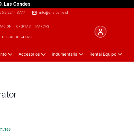
9. Las Condes
56 2 2244 3777
|
info@sherpalife.cl
DACIÓN
OFERTAS
MARCAS
DESPACHO 24 HRS
ento
Accesorios
Indumentaria
Rental Equipo
rator
$
1.165