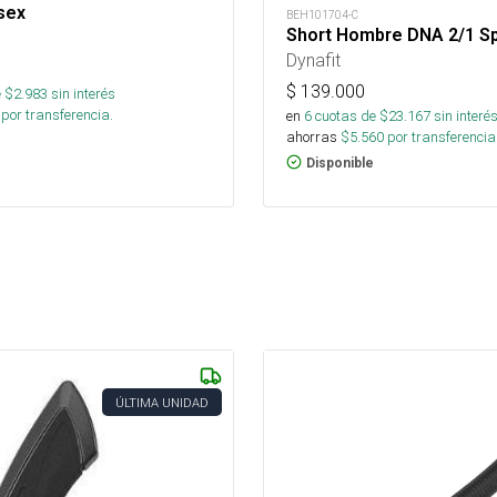
sex
BEH101704-C
Short Hombre DNA 2/1 Sp
Dynafit
$
139.000
 $
2.983
sin interés
por transferencia.
en
6
cuotas de $
23.167
sin interé
ahorras
$
5.560
por transferencia
Disponible
ÚLTIMA UNIDAD