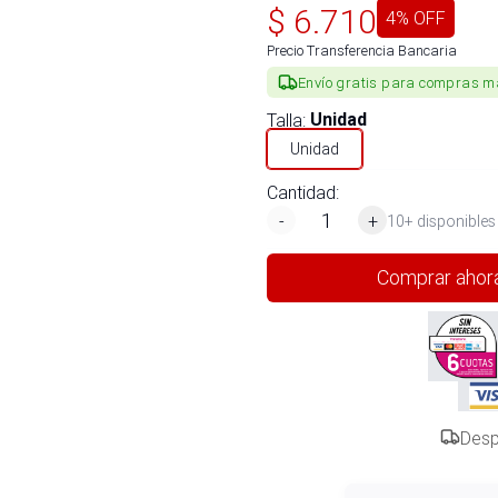
$
6.710
4
% OFF
Precio Transferencia Bancaria
Envío gratis para compras m
Talla
:
Unidad
Unidad
Cantidad:
-
+
10+ disponibles
Comprar ahor
Desp