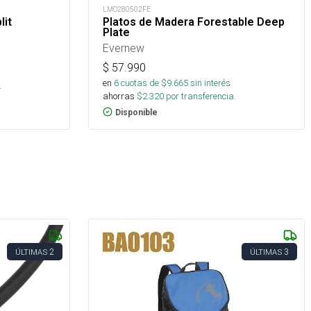
LMO280502FE
lit
Platos de Madera Forestable Deep
Plate
Evernew
$
57.990
s
en
6
cuotas de $
9.665
sin interés
.
ahorras
$
2.320
por transferencia.
Disponible
2
3
ÚLTIMAS
ÚLTIMAS