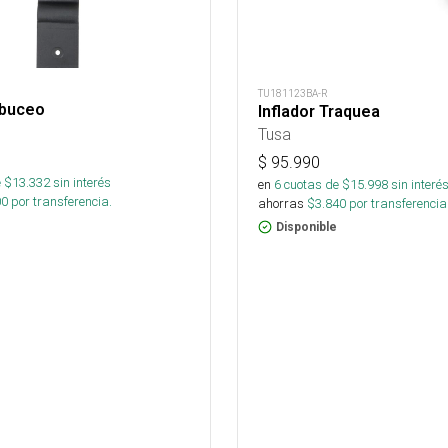
TU181123BA-R
 buceo
Inflador Traquea
Tusa
$
95.990
 $
13.332
sin interés
en
6
cuotas de $
15.998
sin interé
00
por transferencia.
ahorras
$
3.840
por transferencia
Disponible