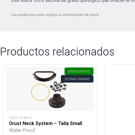
USA utiliza 100% silicona de grado quirúrgico que ofrecen el m
Los productos están sujetos a confirmación de stock.
Productos relacionados
ENVÍO
GRATIS
ÚLTIMA UNIDAD
TUS191104FE-R
Orust Neck System – Talla Small
Water Proof