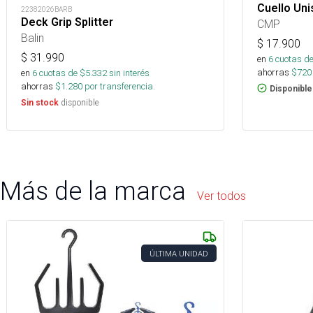
Cuello Uni
22382026BARB
Deck Grip Splitter
CMP
Balin
$
17.900
$
31.990
en
6
cuotas de
ahorras
$
720
en
6
cuotas de $
5.332
sin interés
ahorras
$
1.280
por transferencia.
Disponible
disponible
Sin stock
Más de la marca
Ver todos
ÚLTIMA UNIDAD