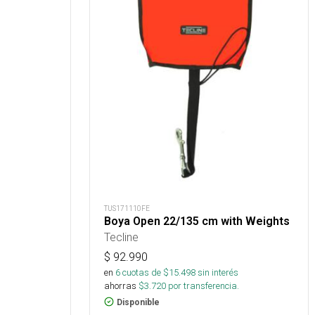
TUS171110FE
Boya Open 22/135 cm with Weights
Tecline
$
92.990
en
6
cuotas de $
15.498
sin interés
ahorras
$
3.720
por transferencia.
Disponible