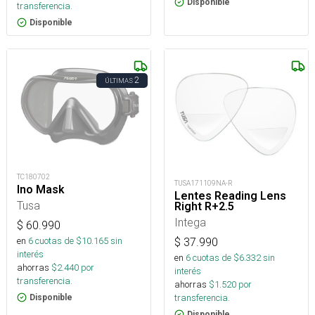
Disponible
transferencia.
Disponible
2
ÚLTIMAS
TC180702
TUSA171109NA-R
Ino Mask
Lentes Reading Lens
Tusa
Right R+2.5
Intega
$
60.990
en
6
cuotas de $
10.165
sin
$
37.990
interés
en
6
cuotas de $
6.332
sin
ahorras
$
2.440
por
interés
transferencia.
ahorras
$
1.520
por
transferencia.
Disponible
Disponible