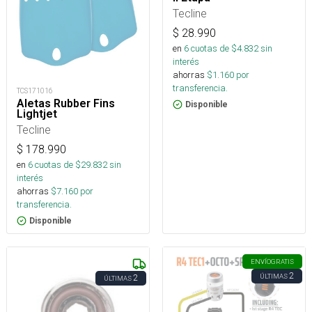
Tecline
$
28.990
en
6
cuotas de $
4.832
sin
interés
ahorras
$
1.160
por
transferencia.
TCS171016
Aletas Rubber Fins
Disponible
Lightjet
Tecline
$
178.990
en
6
cuotas de $
29.832
sin
interés
ahorras
$
7.160
por
transferencia.
Disponible
ENVÍO
GRATIS
2
ÚLTIMAS
2
ÚLTIMAS