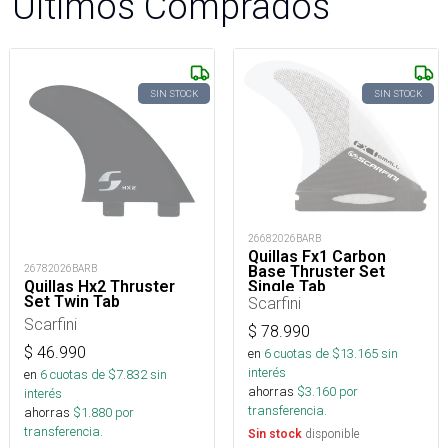
Últimos Comprados
SIN STOCK
SIN STOCK
26682026BARB
Quillas Fx1 Carbon
Base Thruster Set
26782026BARB
Single Tab
Quillas Hx2 Thruster
Set Twin Tab
Scarfini
Scarfini
$
78.990
$
46.990
en
6
cuotas de $
13.165
sin
interés
en
6
cuotas de $
7.832
sin
ahorras
$
3.160
por
interés
transferencia.
ahorras
$
1.880
por
transferencia.
disponible
Sin stock