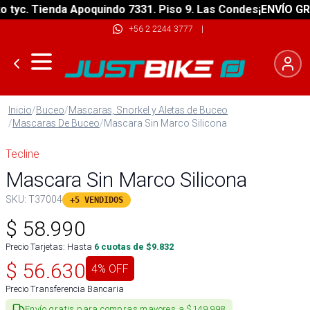
yc. Tienda Apoquindo 7331. Piso 9. Las Condes
¡ENVÍO GRATI
+56 2 2244 3777
|
Inicio
/
Buceo
/
Mascaras, Snorkel y Aletas de Buceo
/
Mascaras De Buceo
/
Mascara Sin Marco Silicona
Tecline
Mascara Sin Marco Silicona
SKU:
T37004
+5 VENDIDOS
$
58.990
Precio Tarjetas: Hasta
6
cuotas de $
9.832
$
56.630
4
% OFF
Precio Transferencia Bancaria
Envío gratis para compras mayores a $149.998