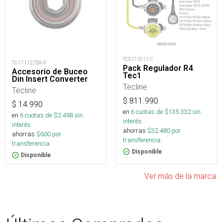
TCS171011-C
TU171122BA-R
Pack Regulador R4
Accesorio de Buceo
Tec1
Din Insert Converter
Tecline
Tecline
$
811.990
$
14.990
en
6
cuotas de $
135.332
sin
en
6
cuotas de $
2.498
sin
interés
interés
ahorras
$
32.480
por
ahorras
$
600
por
transferencia.
transferencia.
Disponible
Disponible
Ver más de la marca