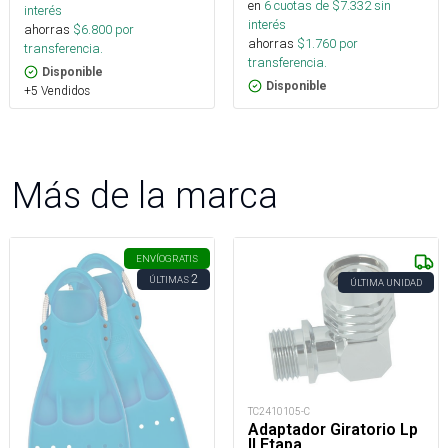
en
6
cuotas de $
7.332
sin
interés
interés
ahorras
$
6.800
por
ahorras
$
1.760
por
transferencia.
transferencia.
Disponible
Disponible
+5 Vendidos
Más de la marca
ENVÍO
GRATIS
2
ÚLTIMAS
ÚLTIMA UNIDAD
TC2410105-C
Adaptador Giratorio Lp
II Etapa