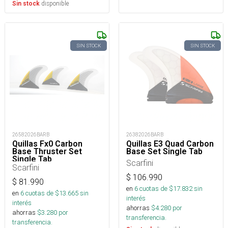
disponible
Sin stock
SIN STOCK
SIN STOCK
26582026BARB
26382026BARB
Quillas Fx0 Carbon
Quillas E3 Quad Carbon
Base Thruster Set
Base Set Single Tab
Single Tab
Scarfini
Scarfini
$
106.990
$
81.990
en
6
cuotas de $
17.832
sin
en
6
cuotas de $
13.665
sin
interés
interés
ahorras
$
4.280
por
ahorras
$
3.280
por
transferencia.
transferencia.