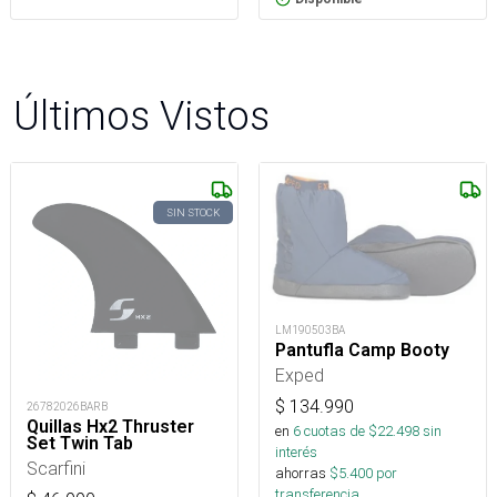
Últimos Vistos
SIN STOCK
LM190503BA
Pantufla Camp Booty
Exped
$
134.990
26782026BARB
Quillas Hx2 Thruster
en
6
cuotas de $
22.498
sin
Set Twin Tab
interés
Scarfini
ahorras
$
5.400
por
transferencia.