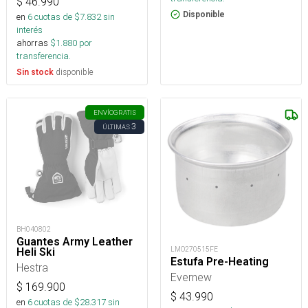
$
46.990
Disponible
en
6
cuotas de $
7.832
sin
interés
ahorras
$
1.880
por
transferencia.
disponible
Sin stock
ENVÍO
GRATIS
3
ÚLTIMAS
BH040802
Guantes Army Leather
LMO270515FE
Heli Ski
Estufa Pre-Heating
Hestra
Evernew
$
169.900
$
43.990
en
6
cuotas de $
28.317
sin