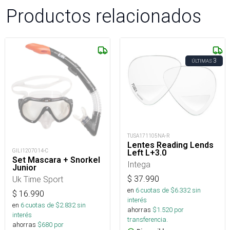
Productos relacionados
3
ÚLTIMAS
TUSA171105NA-R
Lentes Reading Lends
GILI1207014-C
Left L+3.0
Set Mascara + Snorkel
Intega
Junior
$
37.990
Uk Time Sport
en
6
cuotas de $
6.332
sin
$
16.990
interés
en
6
cuotas de $
2.832
sin
ahorras
$
1.520
por
interés
transferencia.
ahorras
$
680
por