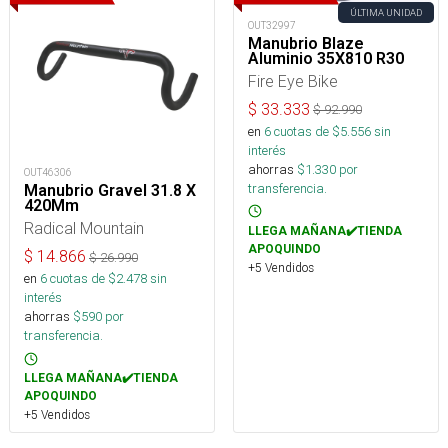
ÚLTIMA UNIDAD
OUT32997
Manubrio Blaze
Aluminio 35X810 R30
Fire Eye Bike
$
33.333
$
92.990
en
6
cuotas de $
5.556
sin
interés
ahorras
$
1.330
por
OUT46306
transferencia.
Manubrio Gravel 31.8 X
420Mm
Radical Mountain
LLEGA MAÑANA✔️TIENDA
APOQUINDO
$
14.866
$
26.990
+5 Vendidos
en
6
cuotas de $
2.478
sin
interés
ahorras
$
590
por
transferencia.
LLEGA MAÑANA✔️TIENDA
APOQUINDO
+5 Vendidos