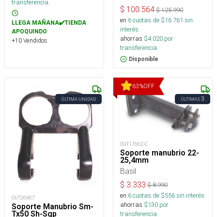
transferencia.
$
100.564
$
125.990
en
6
cuotas de $
16.761
sin
LLEGA MAÑANA✔️TIENDA
interés
APOQUINDO
ahorras
$
4.020
por
+10 Vendidos
transferencia.
Disponible
63
%
OFF
3
ÚLTIMA UNIDAD
ÚLTIMAS
OUT17662-C
Soporte manubrio 22-
25,4mm
Basil
$
3.333
$
8.990
en
6
cuotas de $
556
sin interés
OUT26967
ahorras
$
130
por
Soporte Manubrio Sm-
Tx50 Sh-Sgp
transferencia.