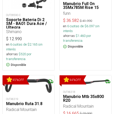
Manubrio Full On
35Mx785M Rise 15
funn
OUT38590-C
Soporte Bateria Di 2
$
36.582
$
41.990
SM - BA01 Dura Ace /
en
6
cuotas de $
6.097
sin
Ultegra
interés
Shimano
ahorras
$
1.460
por
$
12.990
transferencia.
en
6
cuotas de $
2.165
sin
Disponible
interés
ahorras
$
520
por
transferencia.
Disponible
45
%
OFF
44
%
OFF
OUT46318
Manubrio Mtb 35x800
OUT46319
R20
Manubrio Ruta 31.8
Radical Mountain
Radical Mountain
$
16.665
$
29.990