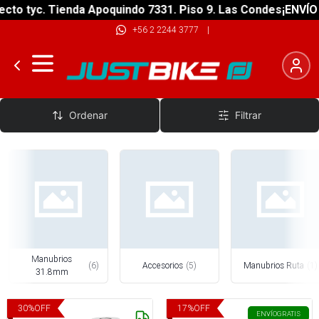
to tyc. Tienda Apoquindo 7331. Piso 9. Las Condes
¡ENVÍO G
+56 2 2244 3777
|
Manubrios y Accesorios
Ordenar
Filtrar
Manubrios
(
6
)
Accesorios
(
5
)
Manubrios Ruta
(
1
)
31.8mm
30
%
OFF
17
%
OFF
ENVÍO
GRATIS