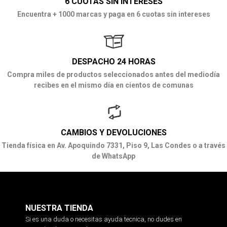
6 CUOTAS SIN INTERESES
Encuentra + 1000 marcas y paga en 6 cuotas sin intereses
DESPACHO 24 HORAS
Compra miles de productos seleccionados antes del mediodía
recibes en el mismo día en cientos de comunas
CAMBIOS Y DEVOLUCIONES
Tienda física en Av. Apoquindo 7331, Piso 9, Las Condes o a través
de WhatsApp
NUESTRA TIENDA
Si es una duda o necesitas ayuda tecnica, no dudes en