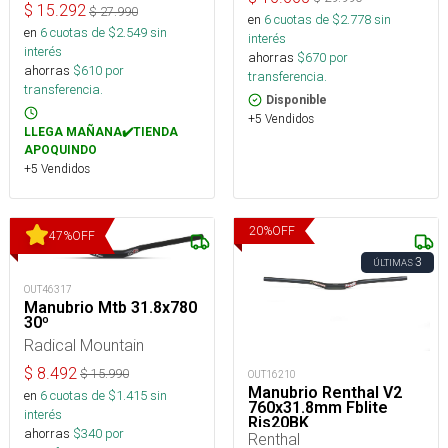
$
15.292
$
27.990
en
6
cuotas de $
2.778
sin
en
6
cuotas de $
2.549
sin
interés
interés
ahorras
$
670
por
ahorras
$
610
por
transferencia.
transferencia.
Disponible
+5 Vendidos
LLEGA MAÑANA✔️TIENDA
APOQUINDO
+5 Vendidos
20
%
OFF
47
%
OFF
3
ÚLTIMAS
OUT46317
Manubrio Mtb 31.8x780
30º
Radical Mountain
$
8.492
$
15.990
OUT16210
Manubrio Renthal V2
en
6
cuotas de $
1.415
sin
760x31.8mm Fblite
interés
Ris20BK
ahorras
$
340
por
Renthal