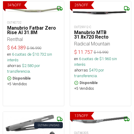
34
%
OFF
26
%
OFF
OUT40732
OUT29912-C
Manubrio Fatbar Zero
Manubrio MTB
Rise Al 31.8M
31.8x720 Recto
Renthal
Radical Mountain
$
64.389
$
96.990
$
11.757
$
15.990
en
6
cuotas de $
10.732
sin
en
6
cuotas de $
1.960
sin
interés
interés
ahorras
$
2.580
por
ahorras
$
470
por
transferencia.
transferencia.
Disponible
Disponible
+5 Vendidos
+5 Vendidos
13
%
OFF
ÚLTIMA UNIDAD
OUT46305