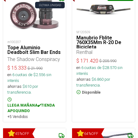
ÚLTIMA UNIDAD
M120509
Manubrio Fblite
760X35Mm R-20 De
m100207
Bicicleta
Tope Aluminio
Renthal
Deadbolt Slim Bar Ends
The Shadow Conspiracy
$
171.420
$
205.990
en
6
cuotas de $
28.570
sin
$
15.333
$
21.990
interés
en
6
cuotas de $
2.556
sin
ahorras
$
6.860
por
interés
transferencia.
ahorras
$
610
por
transferencia.
Disponible
LLEGA MAÑANA✔️TIENDA
APOQUINDO
+5 Vendidos
45
%
OFF
64
%
OFF