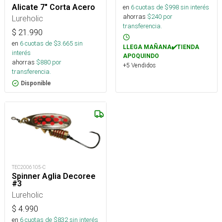
Alicate 7″ Corta Acero
en
6
cuotas de $
998
sin interés
ahorras
$
240
por
Lureholic
transferencia.
$
21.990
en
6
cuotas de $
3.665
sin
LLEGA MAÑANA✔️TIENDA
interés
APOQUINDO
ahorras
$
880
por
+5 Vendidos
transferencia.
Disponible
TEC2006105-C
Spinner Aglia Decoree
#3
Lureholic
$
4.990
en
6
cuotas de $
832
sin interés