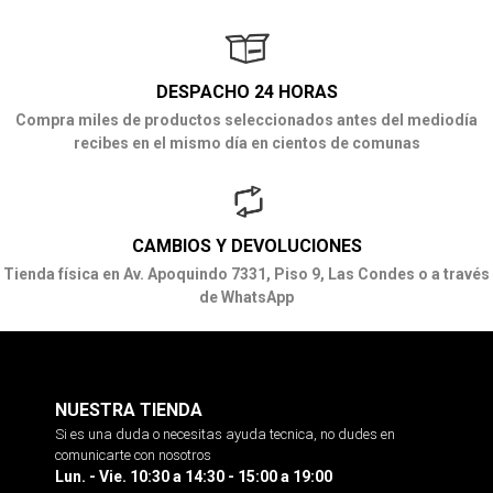
DESPACHO 24 HORAS
Compra miles de productos seleccionados antes del mediodía
recibes en el mismo día en cientos de comunas
CAMBIOS Y DEVOLUCIONES
Tienda física en Av. Apoquindo 7331, Piso 9, Las Condes o a través
de WhatsApp
NUESTRA TIENDA
Si es una duda o necesitas ayuda tecnica, no dudes en
comunicarte con nosotros
Lun. - Vie. 10:30 a 14:30 - 15:00 a 19:00