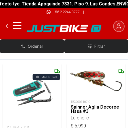
ecto tyc. Tienda Apoquindo 7331. Piso 9. Las Condes
¡ENVÍO
+56 2 2244 3777
|
Lureholic
Ordenar
Filtrar
ÚLTIMA UNIDAD
TEC2006107-C
Spinner Aglia Decoree
Hssa #3
Lureholic
$
5.990
PRO140312FE-R