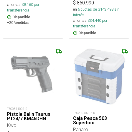
$
860.990
ahorras
$
8.160
por
en
6
cuotas de $
143.498
sin
transferencia.
interés
Disponible
ahorras
$
34.440
por
+20 Vendidos
transferencia.
Disponible
TEC0811001-R
TEC210407FE-R
Pistola Balin Taurus
Caja Pesca 503
PT24/7 KM46DHN
Superbox
Kwc
Panaro