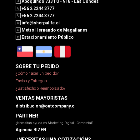
Apoquindo 7331 OF 918 - Las Condes
+56 2 2244 3777
+56 2 2244 3777
info@sherpalife.cl
Metro Hernando de Magallanes
Estacionamiento Público
SOBRE TU PEDIDO
¿Cómo hacer un pedido?
Envíos y Entregas
¿Satisfecho o Reembolsado?
VENTAS MAYORISTAS
distribucion@outcompany.cl
PARTNER
¿Necesitas ayuda en Marketing Digital - Comercial?
Agencia BIZEN
¿NECESITAS UNA COTIZACIÓN?