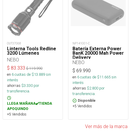
OUT37068
NP141001-C
Linterna Tools Redline
Batería Externa Power
3200 Lúmenes
BanK 20000 Mah Power
Delivery
NEBO
NEBO
$
83.333
$
119.990
$
69.990
en
6
cuotas de $
13.889
sin
en
6
cuotas de $
11.665
sin
interés
interés
ahorras
$
3.330
por
ahorras
$
2.800
por
transferencia.
transferencia.
Disponible
LLEGA MAÑANA✔️TIENDA
+5 Vendidos
APOQUINDO
+5 Vendidos
Ver más de la marca