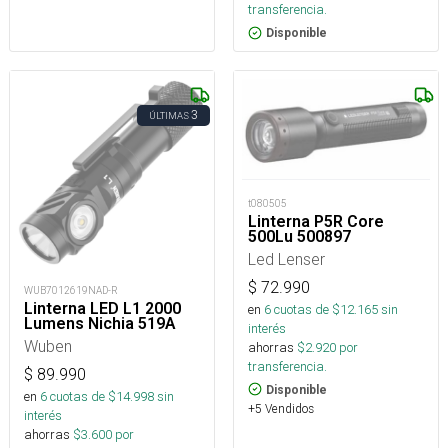
transferencia.
Disponible
3
ÚLTIMAS
t080505
Linterna P5R Core
500Lu 500897
Led Lenser
$
72.990
WUB7012619NAD-R
Linterna LED L1 2000
en
6
cuotas de $
12.165
sin
Lumens Nichia 519A
interés
Wuben
ahorras
$
2.920
por
transferencia.
$
89.990
Disponible
en
6
cuotas de $
14.998
sin
+5 Vendidos
interés
ahorras
$
3.600
por