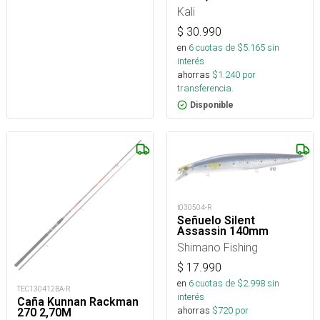
Kali
$
30.990
en
6
cuotas de $
5.165
sin
interés
ahorras
$
1.240
por
transferencia.
Disponible
t030504-R
Señuelo Silent
Assassin 140mm
Shimano Fishing
$
17.990
en
6
cuotas de $
2.998
sin
TEC130412BA-R
interés
Caña Kunnan Rackman
ahorras
$
720
por
270 2,70M