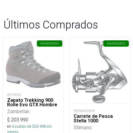
Últimos Comprados
ENVÍO
GRATIS
ENVÍO
GRATIS
OUT18341
Zapato Trekking 900
Rolle Evo GTX Hombre
Zamberlan
TECN030208-R
Carrete de Pesca
$
203.990
Stella 1000
en
6
cuotas de $
33.998
sin
Shimano
interés