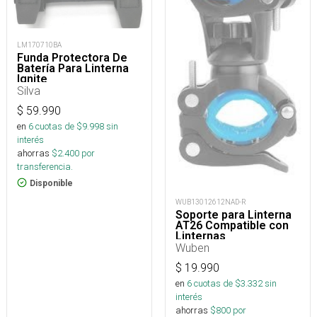
LM170710BA
Funda Protectora De
Batería Para Linterna
Ignite
Silva
$
59.990
en
6
cuotas de $
9.998
sin
interés
ahorras
$
2.400
por
transferencia.
Disponible
WUB13012612NAD-R
Soporte para Linterna
AT26 Compatible con
Linternas
Wuben
$
19.990
en
6
cuotas de $
3.332
sin
interés
ahorras
$
800
por