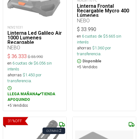
NOV281101-C
Linterna Frontal
Recargable Mycro 400
Lúmenes
NEBO
NOV21031
$
33.990
Linterna Led Galileo Air
en
6
cuotas de $
5.665
sin
1000 Lumenes
interés
Recargable
NEBO
ahorras
$
1.360
por
transferencia.
$
36.333
$
55.990
Disponible
en
6
cuotas de $
6.056
sin
+5 Vendidos
interés
ahorras
$
1.450
por
transferencia.
LLEGA MAÑANA✔️TIENDA
APOQUINDO
+5 Vendidos
31
%
OFF
2
ÚLTIMAS