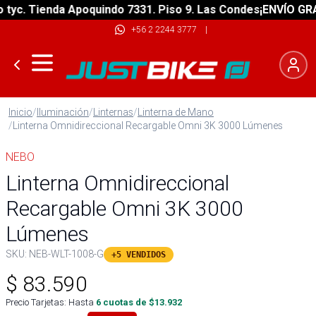
c. Tienda Apoquindo 7331. Piso 9. Las Condes
¡ENVÍO GRATIS
+56 2 2244 3777
|
Inicio
/
Iluminación
/
Linternas
/
Linterna de Mano
/
Linterna Omnidireccional Recargable Omni 3K 3000 Lúmenes
NEBO
Linterna Omnidireccional
Recargable Omni 3K 3000
Lúmenes
SKU:
NEB-WLT-1008-G
+5 VENDIDOS
$
83.590
Precio Tarjetas: Hasta
6
cuotas de $
13.932