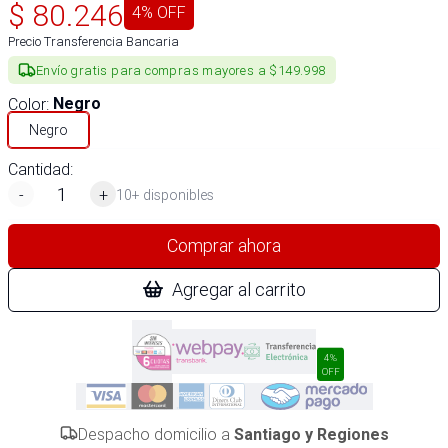
$
80.246
4
% OFF
Precio Transferencia Bancaria
Envío gratis para compras mayores a $149.998
Color
:
Negro
Negro
Cantidad:
-
+
10+ disponibles
Comprar ahora
Agregar al carrito
4%
OFF
Despacho domicilio a
Santiago y Regiones