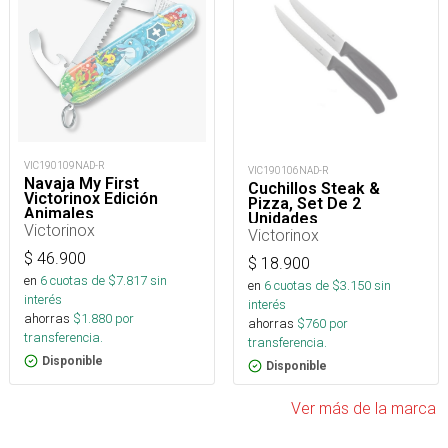
VIC190109NAD-R
VIC190106NAD-R
Navaja My First
Cuchillos Steak &
Victorinox Edición
Pizza, Set De 2
Animales
Unidades
Victorinox
Victorinox
$
46.900
$
18.900
en
6
cuotas de $
7.817
sin
en
6
cuotas de $
3.150
sin
interés
interés
ahorras
$
1.880
por
ahorras
$
760
por
transferencia.
transferencia.
Disponible
Disponible
Ver más de la marca