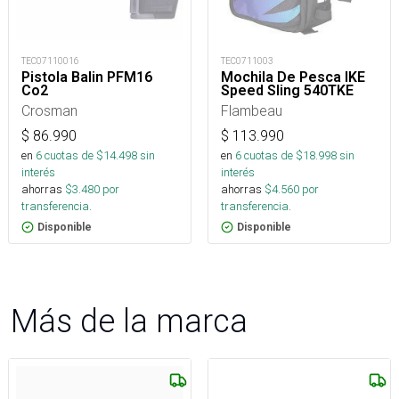
TEC07110016
TEC0711003
Pistola Balin PFM16
Mochila De Pesca IKE
Co2
Speed Sling 540TKE
Crosman
Flambeau
$
86.990
$
113.990
en
6
cuotas de $
14.498
sin
en
6
cuotas de $
18.998
sin
interés
interés
ahorras
$
3.480
por
ahorras
$
4.560
por
transferencia.
transferencia.
Disponible
Disponible
Más de la marca