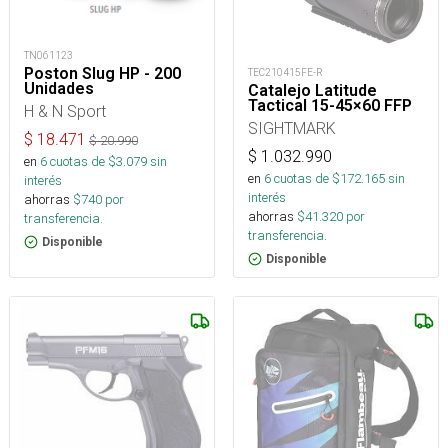
TN061123
Poston Slug HP - 200
TEC210415FE-R
Unidades
Catalejo Latitude
Tactical 15-45×60 FFP
H & N Sport
SIGHTMARK
$
18.471
$
20.990
$
1.032.990
en
6
cuotas de $
3.079
sin
en
6
cuotas de $
172.165
sin
interés
interés
ahorras
$
740
por
ahorras
$
41.320
por
transferencia.
transferencia.
Disponible
Disponible