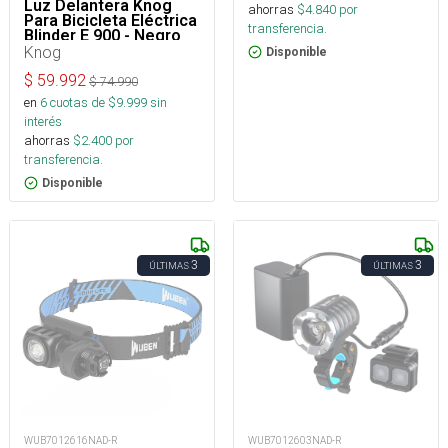
Luz Delantera Knog
ahorras
$
4.840
por
Para Bicicleta Eléctrica
transferencia.
Blinder E 900 - Negro
Knog
Disponible
$
59.992
$
74.990
en
6
cuotas de $
9.999
sin
interés
ahorras
$
2.400
por
transferencia.
Disponible
3
3
ÚLTIMAS
ÚLTIMAS
WUB7012616NAD-R
WUB7012603NAD-R