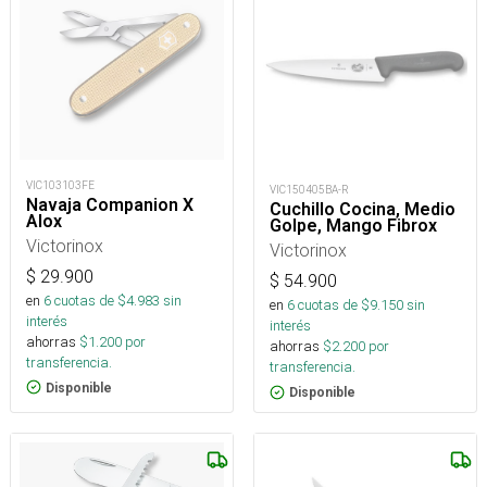
VIC103103FE
VIC150405BA-R
Navaja Companion X
Cuchillo Cocina, Medio
Alox
Golpe, Mango Fibrox
Victorinox
Victorinox
$
29.900
$
54.900
en
6
cuotas de $
4.983
sin
en
6
cuotas de $
9.150
sin
interés
interés
ahorras
$
1.200
por
ahorras
$
2.200
por
transferencia.
transferencia.
Disponible
Disponible