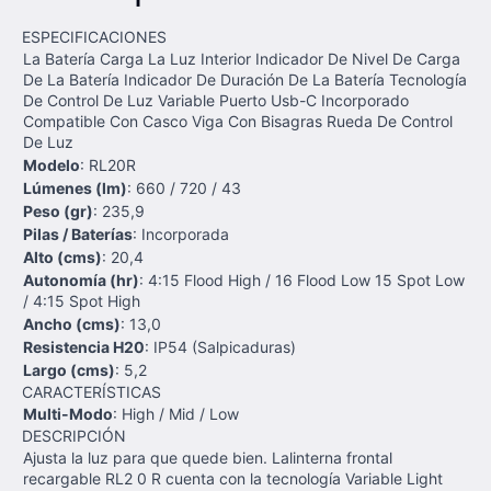
ESPECIFICACIONES
La Batería Carga La Luz Interior Indicador De Nivel De Carga
De La Batería Indicador De Duración De La Batería Tecnología
De Control De Luz Variable Puerto Usb-C Incorporado
Compatible Con Casco Viga Con Bisagras Rueda De Control
De Luz
Modelo
: RL20R
Lúmenes (lm)
: 660 / 720 / 43
Peso (gr)
: 235,9
Pilas / Baterías
: Incorporada
Alto (cms)
: 20,4
Autonomía (hr)
: 4:15 Flood High / 16 Flood Low 15 Spot Low
/ 4:15 Spot High
Ancho (cms)
: 13,0
Resistencia H20
: IP54 (Salpicaduras)
Largo (cms)
: 5,2
CARACTERÍSTICAS
Multi-Modo
: High / Mid / Low
DESCRIPCIÓN
Ajusta la luz para que quede bien. Lalinterna frontal
recargable RL2 0 R cuenta con la tecnología Variable Light