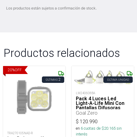
Los productos están sujetos a confirmación de stock.
Productos relacionados
20
%
OFF
2
ÚLTIMAS
ÚLTIMA UNIDAD
LM240608BA
Pack 4 Luces Led
Light-A-Life Mini Con
Pantallas Difusoras
110 Lúmenes
Goal Zero
$
120.990
en
6
cuotas de $
20.165
sin
TRA270105NAD-R
interés