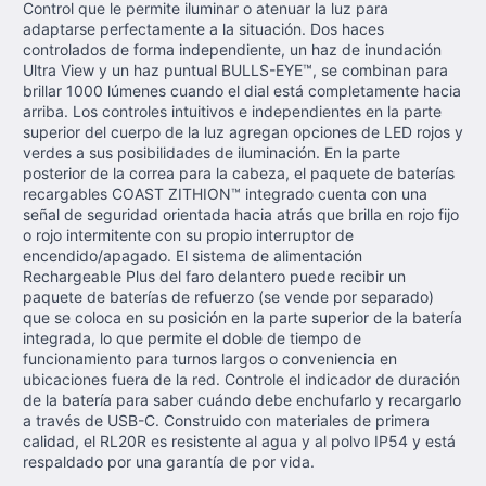
Control que le permite iluminar o atenuar la luz para
adaptarse perfectamente a la situación. Dos haces
controlados de forma independiente, un haz de inundación
Ultra View y un haz puntual BULLS-EYE™, se combinan para
brillar 1000 lúmenes cuando el dial está completamente hacia
arriba. Los controles intuitivos e independientes en la parte
superior del cuerpo de la luz agregan opciones de LED rojos y
verdes a sus posibilidades de iluminación. En la parte
posterior de la correa para la cabeza, el paquete de baterías
recargables COAST ZITHION™ integrado cuenta con una
señal de seguridad orientada hacia atrás que brilla en rojo fijo
o rojo intermitente con su propio interruptor de
encendido/apagado. El sistema de alimentación
Rechargeable Plus del faro delantero puede recibir un
paquete de baterías de refuerzo (se vende por separado)
que se coloca en su posición en la parte superior de la batería
integrada, lo que permite el doble de tiempo de
funcionamiento para turnos largos o conveniencia en
ubicaciones fuera de la red. Controle el indicador de duración
de la batería para saber cuándo debe enchufarlo y recargarlo
a través de USB-C. Construido con materiales de primera
calidad, el RL20R es resistente al agua y al polvo IP54 y está
respaldado por una garantía de por vida.