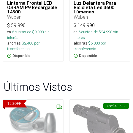
Linterna Frontal LED
Luz Delantera Para
OSRAM P9 Recargable
Bicicleta Led 3600
14500
Lúmenes
Wuben
Wuben
$
59.990
$
149.990
en
6
cuotas de $
9.998
sin
en
6
cuotas de $
24.998
sin
interés
interés
ahorras
$
2.400
por
ahorras
$
6.000
por
transferencia.
transferencia.
Disponible
Disponible
Últimos Vistos
12
%
OFF
ENVÍO
GRATIS