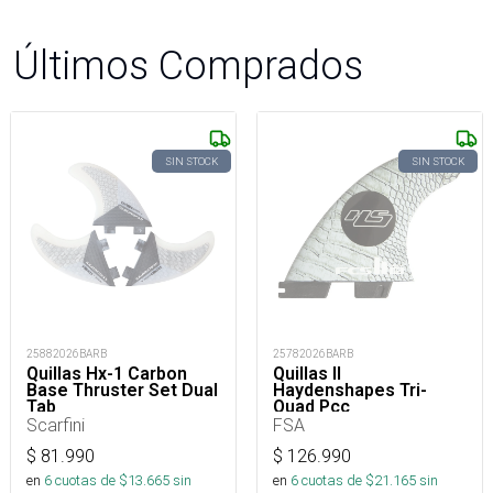
Últimos Comprados
SIN STOCK
SIN STOCK
25882026BARB
25782026BARB
Quillas Hx-1 Carbon
Quillas II
Base Thruster Set Dual
Haydenshapes Tri-
Tab
Quad Pcc
Scarfini
FSA
$
81.990
$
126.990
en
6
cuotas de $
13.665
sin
en
6
cuotas de $
21.165
sin