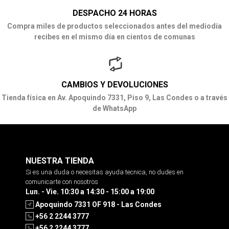
DESPACHO 24 HORAS
Compra miles de productos seleccionados antes del mediodía
recibes en el mismo día en cientos de comunas
CAMBIOS Y DEVOLUCIONES
Tienda física en Av. Apoquindo 7331, Piso 9, Las Condes o a través
de WhatsApp
NUESTRA TIENDA
Si es una duda o necesitas ayuda tecnica, no dudes en
comunicarte con nosotros
Lun. - Vie. 10:30 a 14:30 - 15:00 a 19:00
Apoquindo 7331 OF 918 - Las Condes
+56 2 2244 3777
+56 2 2244 3777