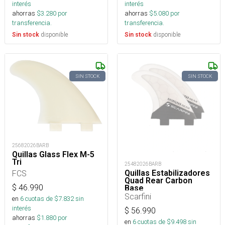
interés
interés
ahorras
$
3.280
por
ahorras
$
5.080
por
transferencia.
transferencia.
disponible
disponible
Sin stock
Sin stock
SIN STOCK
SIN STOCK
25682026BARB
Quillas Glass Flex M-5
Tri
25482026BARB
Quillas Estabilizadores
FCS
Quad Rear Carbon
$
46.990
Base
Scarfini
en
6
cuotas de $
7.832
sin
interés
$
56.990
ahorras
$
1.880
por
en
6
cuotas de $
9.498
sin