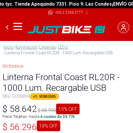
yc. Tienda Apoquindo 7331. Piso 9. Las Condes
¡ENVÍO GRATI
+56 2 2244 3777
|
Inicio
/
Iluminación
/
Linternas
/
LED s
/
Linterna Frontal Coast RL20R - 1000 Lum. Recargable USB
Victorinox
Linterna Frontal Coast RL20R -
1000 Lum. Recargable USB
SKU:
CO30899
+5 VENDIDOS
$
58.642
15
% OFF
$
68.990
Precio Tarjetas: Hasta
6
cuotas de $
9.774
$
56.296
18
% OFF