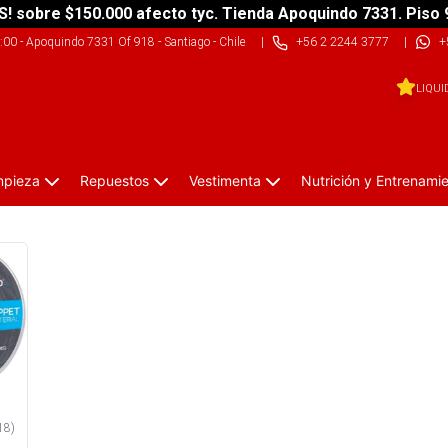
S! sobre $150.000 afecto tyc. Tienda Apoquindo 7331. Piso 
9:00
-
Apoquindo 7331 Of 918 - Santiago - Chile
|
+56 2 2244 3777
|
+
LIQUI
impieza
Repuestos
Vestimenta
Nutrición y Entrenami
18
)