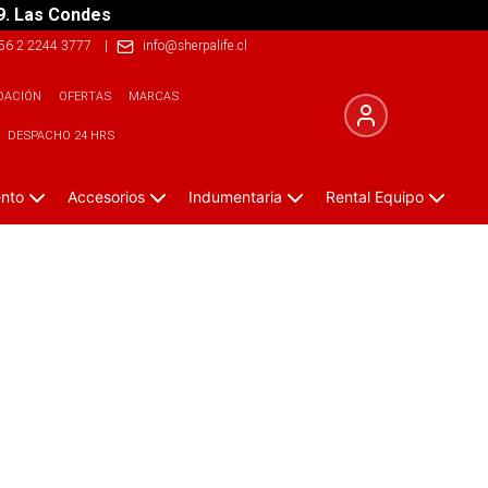
9. Las Condes
56 2 2244 3777
|
info@sherpalife.cl
DACIÓN
OFERTAS
MARCAS
DESPACHO 24 HRS
ento
Accesorios
Indumentaria
Rental Equipo