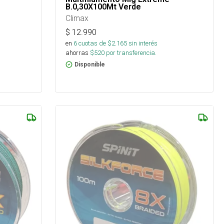
B.0,30X100Mt Verde
Climax
$
12.990
en
6
cuotas de $
2.165
sin interés
ahorras
$
520
por transferencia.
Disponible