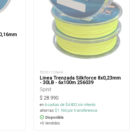
x0,16mm
TEC251112NA-R
Linea Trenzada Silkforce 8x0,23mm
- 30LB - 6x100m 256039
Spinit
$
28.990
en
6
cuotas de $
4.832
sin interés
ahorras
$
1.160
por transferencia.
Disponible
+5 Vendidos