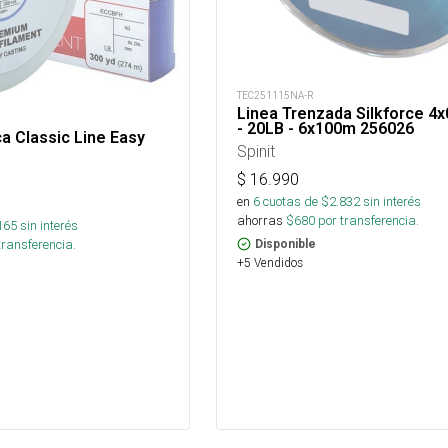
TEC251115NA-R
Linea Trenzada Silkforce 4
- 20LB - 6x100m 256026
a Classic Line Easy
Spinit
$
16.990
en
6
cuotas de $
2.832
sin interés
ahorras
$
680
por transferencia.
165
sin interés
transferencia.
Disponible
+5 Vendidos