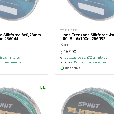
TEC261104NA
a Silkforce 8x0,23mm
Linea Trenzada Silkforce 4
0m 256044
- 80LB - 6x100m 256092
Spinit
$
16.990
832
sin interés
en
6
cuotas de $
2.832
sin interés
 transferencia.
ahorras
$
680
por transferencia.
Disponible