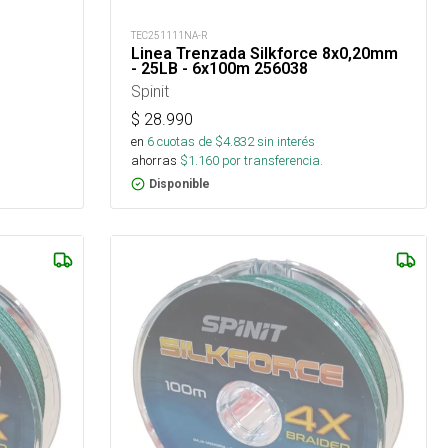
TEC251111NA-R
Linea Trenzada Silkforce 8x0,20mm
- 25LB - 6x100m 256038
Spinit
$
28.990
en
6
cuotas de $
4.832
sin interés
ahorras
$
1.160
por transferencia.
Disponible