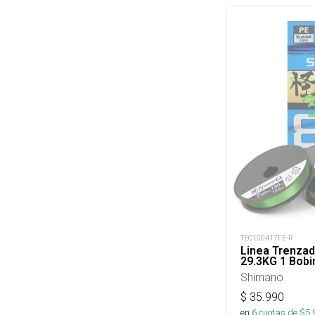
TEC100417FE-R
Linea Trenzad
29.3KG 1 Bob
Shimano
$
35.990
en
6
cuotas de $
5.