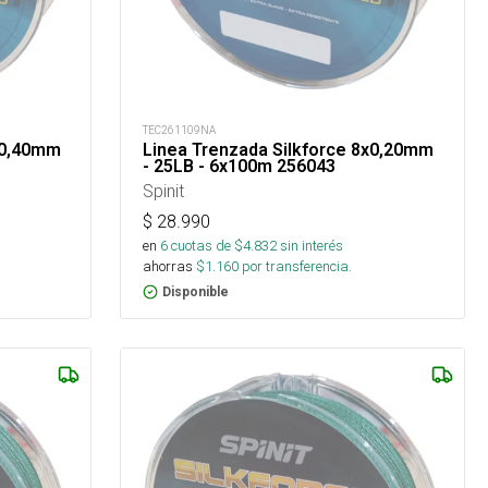
TEC261109NA
x0,40mm
Linea Trenzada Silkforce 8x0,20mm
- 25LB - 6x100m 256043
Spinit
$
28.990
en
6
cuotas de $
4.832
sin interés
ahorras
$
1.160
por transferencia.
Disponible