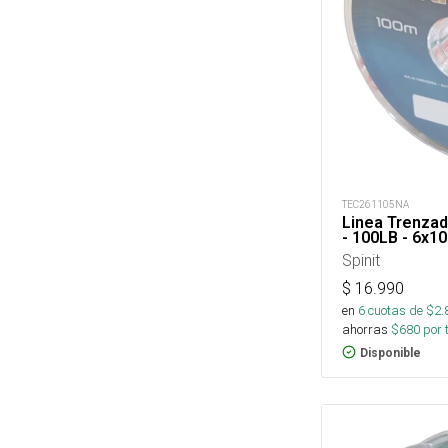
TEC261105NA
Linea Trenzad
- 100LB - 6x1
Spinit
$
16.990
en
6
cuotas de $
2.
ahorras
$
680
por 
Disponible