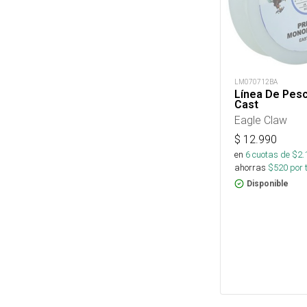
LM070712BA
Línea De Pesc
Cast
Eagle Claw
$
12.990
en
6
cuotas de $
2.
ahorras
$
520
por 
Disponible