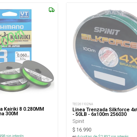
TEC261102NA
a Kairiki 8 0.280MM
Linea Trenzada Silkforce 4
ina 300M
- 50LB - 6x100m 256030
Spinit
$
16.990
998
sin interés
en
6
cuotas de $
2.832
sin interés