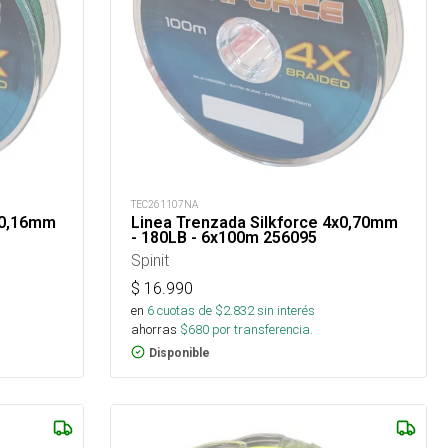
TEC261107NA
x0,16mm
Linea Trenzada Silkforce 4x0,70mm
- 180LB - 6x100m 256095
Spinit
$
16.990
en
6
cuotas de $
2.832
sin interés
ahorras
$
680
por transferencia.
Disponible