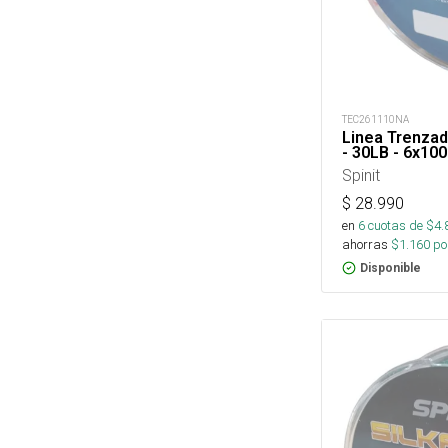
TEC261110NA
Linea Trenzad
- 30LB - 6x10
Spinit
$
28.990
en
6
cuotas de $
4.
ahorras
$
1.160
por
Disponible