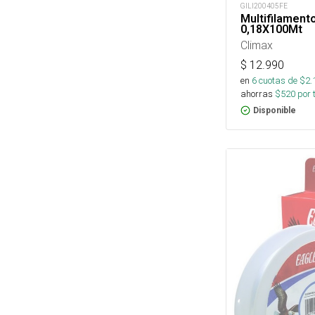
GILI200405FE
Multifilamento
0,18X100Mt
Climax
$
12.990
en
6
cuotas de $
2.
ahorras
$
520
por 
Disponible