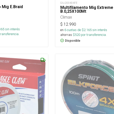
GILI200404FE
 Mig E.Braid
Multifilamento Mig Extreme
B.0,25X100Mt
Climax
$
12.990
165
sin interés
en
6
cuotas de $
2.165
sin interés
transferencia.
ahorras
$
520
por transferencia.
Disponible