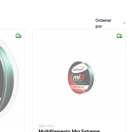
Ordenar
por
GSN11704
Multifilamento Mig Extreme