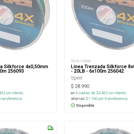
TEC261108NA
a Silkforce 4x0,50mm
Linea Trenzada Silkforce 8
00m 256093
- 20LB - 6x100m 256042
Spinit
$
28.990
832
sin interés
en
6
cuotas de $
4.832
sin interés
transferencia.
ahorras
$
1.160
por transferencia.
Disponible