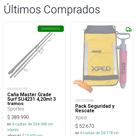
Últimos Comprados
ENVÍO
GRATIS
GILI200411FE
Caña Master Grade
Surf SU4231 4,20mt 3
OD310702BA
tramos
Pack Seguridad y
Sportex
Rescate
$
389.990
Xped
en
6
cuotas de $
64.998
sin
$
52.670
interés
en
6
cuotas de $
8.778
sin
ahorras
$
15.600
por