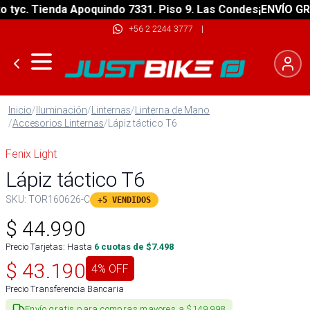
yc. Tienda Apoquindo 7331. Piso 9. Las Condes
¡ENVÍO GRATI
+56 2 2244 3777
|
Inicio
/
Iluminación
/
Linternas
/
Linterna de Mano
/
Accesorios Linternas
/
Lápiz táctico T6
Fenix Light
Lápiz táctico T6
SKU:
TOR160626-C
+5 VENDIDOS
$
44.990
Precio Tarjetas: Hasta
6
cuotas de $
7.498
$
43.190
4
% OFF
Precio Transferencia Bancaria
Envío gratis para compras mayores a $149.998