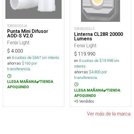
TOR090202JA
TOR280303J-C
Punta Mini Difusor
Linterna CL28R 20000
AOD-S V2.0
Lumens
Fenix Light
Fenix Light
$
4.000
$
119.990
en
6
cuotas de $
667
sin interés
en
6
cuotas de $
19.998
sin
ahorras
$
160
por
interés
transferencia.
ahorras
$
4.800
por
transferencia.
LLEGA MAÑANA✔️TIENDA
APOQUINDO
LLEGA MAÑANA✔️TIENDA
APOQUINDO
+5 Vendidos
Ver más de la marca