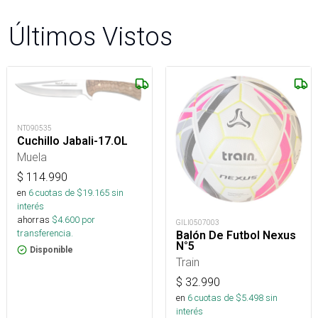
Últimos Vistos
NT090535
Cuchillo Jabali-17.OL
Muela
$
114.990
en
6
cuotas de $
19.165
sin
interés
ahorras
$
4.600
por
GILI0507003
transferencia.
Balón De Futbol Nexus
N°5
Disponible
Train
$
32.990
en
6
cuotas de $
5.498
sin
interés