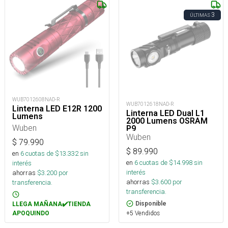
3
ÚLTIMAS
WUB7012608NAD-R
WUB7012618NAD-R
Linterna LED E12R 1200
Linterna LED Dual L1
Lumens
2000 Lumens OSRAM
Wuben
P9
Wuben
$
79.990
$
89.990
en
6
cuotas de $
13.332
sin
en
6
cuotas de $
14.998
sin
interés
interés
ahorras
$
3.200
por
ahorras
$
3.600
por
transferencia.
transferencia.
Disponible
LLEGA MAÑANA✔️TIENDA
+5 Vendidos
APOQUINDO