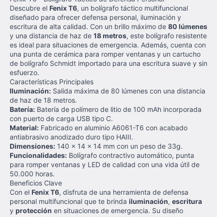
Descubre el
Fenix T6
, un bolígrafo táctico multifuncional
diseñado para ofrecer defensa personal, iluminación y
escritura de alta calidad. Con un brillo máximo de
80 lúmenes
y una distancia de haz de
18 metros
, este bolígrafo resistente
es ideal para situaciones de emergencia. Además, cuenta con
una punta de cerámica para romper ventanas y un cartucho
de bolígrafo Schmidt importado para una escritura suave y sin
esfuerzo.
Características Principales
Iluminación:
Salida máxima de 80 lúmenes con una distancia
de haz de 18 metros.
Batería:
Batería de polímero de litio de 100 mAh incorporada
con puerto de carga USB tipo C.
Material:
Fabricado en aluminio A6061-T6 con acabado
antiabrasivo anodizado duro tipo HAIII.
Dimensiones:
140 x 14 x 14 mm con un peso de 33g.
Funcionalidades:
Bolígrafo contractivo automático, punta
para romper ventanas y LED de calidad con una vida útil de
50.000 horas.
Beneficios Clave
Con el
Fenix T6
, disfruta de una herramienta de defensa
personal multifuncional que te brinda
iluminación
,
escritura
y
protección
en situaciones de emergencia. Su diseño