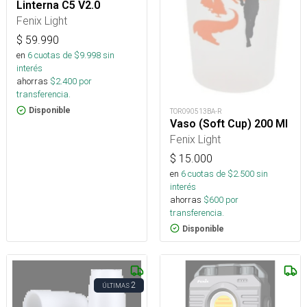
Linterna C5 V2.0
Fenix Light
$
59.990
en
6
cuotas de $
9.998
sin
interés
ahorras
$
2.400
por
transferencia.
Disponible
TOR090513BA-R
Vaso (Soft Cup) 200 Ml
Fenix Light
$
15.000
en
6
cuotas de $
2.500
sin
interés
ahorras
$
600
por
transferencia.
Disponible
2
ÚLTIMAS