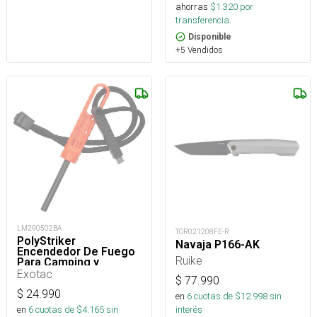
ahorras
$
1.320
por
transferencia.
Disponible
+5 Vendidos
LM290502BA
TOR021208FE-R
PolyStriker
Navaja P166-AK
Encendedor De Fuego
Ruike
Para Camping y
Supervivencia
Exotac
$
77.990
$
24.990
en
6
cuotas de $
12.998
sin
interés
en
6
cuotas de $
4.165
sin