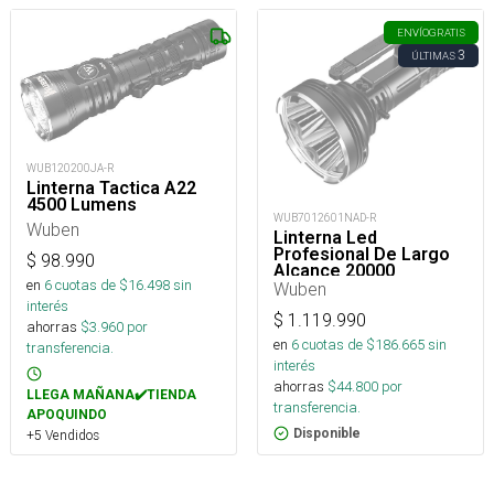
ENVÍO
GRATIS
3
ÚLTIMAS
WUB120200JA-R
Linterna Tactica A22
4500 Lumens
WUB7012601NAD-R
Wuben
Linterna Led
Profesional De Largo
$
98.990
Alcance 20000
en
6
cuotas de $
16.498
sin
Lúmenes
Wuben
interés
$
1.119.990
ahorras
$
3.960
por
en
6
cuotas de $
186.665
sin
transferencia.
interés
ahorras
$
44.800
por
LLEGA MAÑANA✔️TIENDA
transferencia.
APOQUINDO
Disponible
+5 Vendidos