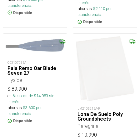
interés
transferencia.
ahorras
$
2.110
por
Disponible
transferencia.
Disponible
OD310703BA
Pala Remo Oar Blade
Seven 27
Hyside
$
89.900
en
6
cuotas de $
14.983
sin
interés
ahorras
$
3.600
por
LM210521BA-R
transferencia.
Lona De Suelo Poly
Groundsheets
Disponible
Peregrine
$
10.990