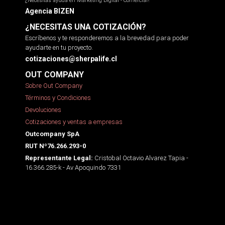
¿Necesitas ayuda en Marketing Digital - Comercial?
Agencia BIZEN
¿NECESITAS UNA COTIZACIÓN?
Escríbenos y te responderemos a la brevedad para poder
ayudarte en tu proyecto.
cotizaciones@sherpalife.cl
OUT COMPANY
Sobre Out Company
Términos y Condiciones
Devoluciones
Cotizaciones y ventas a empresas
Outcompany SpA
RUT Nº76.266.293-0
Cristobal Octavio Alvarez Tapia -
Representante Legal:
16.366.285-k - Av Apoquindo 7331