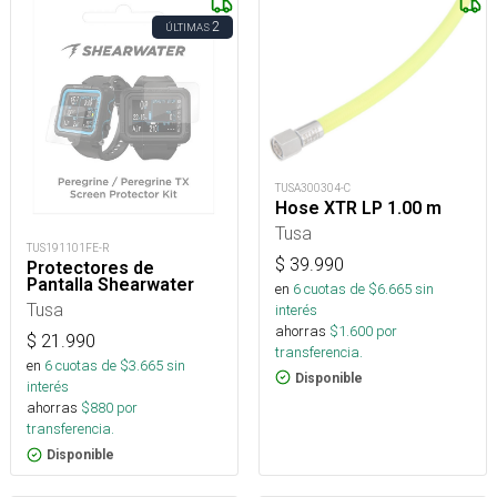
2
ÚLTIMAS
TUSA300304-C
Hose XTR LP 1.00 m
Tusa
TUS191101FE-R
$
39.990
Protectores de
Pantalla Shearwater
en
6
cuotas de $
6.665
sin
Tusa
interés
ahorras
$
1.600
por
$
21.990
transferencia.
en
6
cuotas de $
3.665
sin
Disponible
interés
ahorras
$
880
por
transferencia.
Disponible