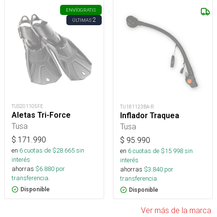
ENVÍO
GRATIS
2
ÚLTIMAS
TUS201105FE
TU181123BA-R
Aletas Tri-Force
Inflador Traquea
Tusa
Tusa
$
171.990
$
95.990
en
6
cuotas de $
28.665
sin
en
6
cuotas de $
15.998
sin
interés
interés
ahorras
$
6.880
por
ahorras
$
3.840
por
transferencia.
transferencia.
Disponible
Disponible
Ver más de la marca