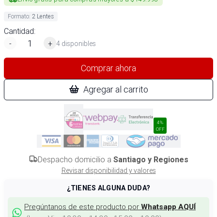
Formato
:
2 Lentes
Cantidad:
-
+
4 disponibles
Comprar ahora
Agregar al carrito
4%
OFF
Despacho domicilio a
Santiago y Regiones
Revisar disponibilidad y valores
¿TIENES ALGUNA DUDA?
Pregúntanos de este producto por
Whatsapp AQUÍ