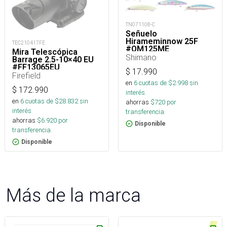
TN071108-C
Señuelo
Hirameminnow 25F
TEC210417FE
#OM125ME
Mira Telescópica
Shimano
Barrage 2.5-10×40 EU
#FF13065EU
$
17.990
Firefield
en
6
cuotas de $
2.998
sin
$
172.990
interés
en
6
cuotas de $
28.832
sin
ahorras
$
720
por
interés
transferencia.
ahorras
$
6.920
por
Disponible
transferencia.
Disponible
Más de la marca