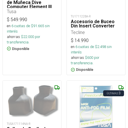
de Muñeca Dive
Computer Element III
Tusa
TU171122BA-R
$
549.990
Accesorio de Buceo
Din Insert Converter
en
6
cuotas de $
91.665
sin
interés
Tecline
ahorras
$
22.000
por
$
14.990
transferencia.
en
6
cuotas de $
2.498
sin
Disponible
interés
ahorras
$
600
por
transferencia.
Disponible
3
ÚLTIMAS
TUSA171114NA-R