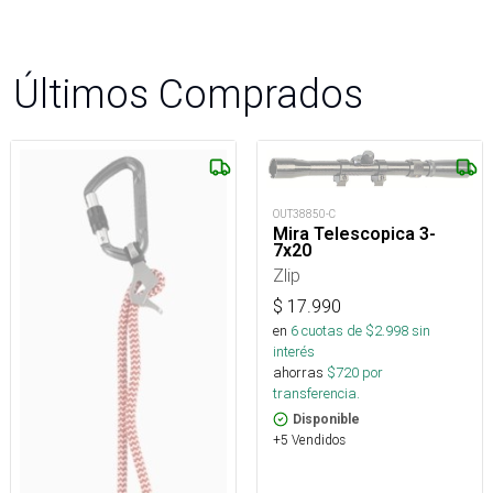
Últimos Comprados
OUT38850-C
Mira Telescopica 3-
7x20
Zlip
$
17.990
en
6
cuotas de $
2.998
sin
interés
ahorras
$
720
por
transferencia.
Disponible
+5 Vendidos