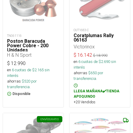
OUT1683-C
Coratplumas Rally
TN061116
06163
Poston Baracuda
Power Cobre - 200
Victorinox
Unidades
H & N Sport
$
16.142
$
18.990
en
6
cuotas de $
2.690
sin
$
12.990
interés
en
6
cuotas de $
2.165
sin
ahorras
$
650
por
interés
transferencia.
ahorras
$
520
por
transferencia.
LLEGA MAÑANA✔️TIENDA
Disponible
APOQUINDO
+20 Vendidos
ENVÍO
GRATIS