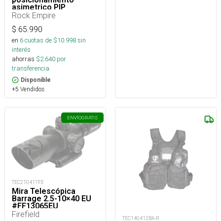
asimetrico PIP
regulable 15 a 85 cm
Rock Empire
$
65.990
en
6
cuotas de $
10.998
sin
interés
ahorras
$
2.640
por
transferencia.
Disponible
+5 Vendidos
ENVÍO
GRATIS
TEC210417FE
Mira Telescópica
Barrage 2.5-10×40 EU
#FF13065EU
Firefield
TEC140412BA-R