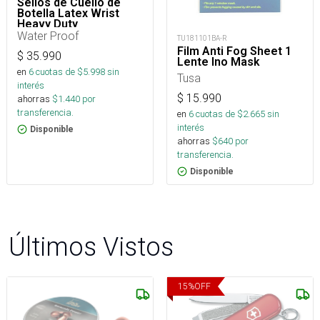
Sellos de Cuello de
Botella Latex Wrist
Heavy Duty
Water Proof
TU181101BA-R
Film Anti Fog Sheet 1
$
35.990
Lente Ino Mask
en
6
cuotas de $
5.998
sin
Tusa
interés
$
15.990
ahorras
$
1.440
por
transferencia.
en
6
cuotas de $
2.665
sin
interés
Disponible
ahorras
$
640
por
transferencia.
Disponible
Últimos Vistos
15
%
OFF