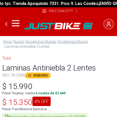
yc. Tienda Apoquindo 7331. Piso 9. Las Condes
¡ENVÍO GRATI
+56 2 2244 3777
|
Inicio
/
Buceo
/
Accesorios Buceo
/
Accesorios Buceo
/
Laminas Antiniebla 2 Lentes
Tusa
Laminas Antiniebla 2 Lentes
SKU:
TA-200A
+5 VENDIDOS
$
15.990
Precio Tarjetas: Hasta
6
cuotas de $
2.665
$
15.350
4
% OFF
Precio Transferencia Bancaria
Envío gratis para compras mayores a $149.998