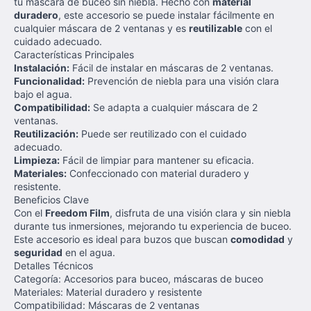
tu máscara de buceo sin niebla. Hecho con
material
duradero
, este accesorio se puede instalar fácilmente en
cualquier máscara de 2 ventanas y es
reutilizable
con el
cuidado adecuado.
Características Principales
Instalación:
Fácil de instalar en máscaras de 2 ventanas.
Funcionalidad:
Prevención de niebla para una visión clara
bajo el agua.
Compatibilidad:
Se adapta a cualquier máscara de 2
ventanas.
Reutilización:
Puede ser reutilizado con el cuidado
adecuado.
Limpieza:
Fácil de limpiar para mantener su eficacia.
Materiales:
Confeccionado con material duradero y
resistente.
Beneficios Clave
Con el
Freedom Film
, disfruta de una visión clara y sin niebla
durante tus inmersiones, mejorando tu experiencia de buceo.
Este accesorio es ideal para buzos que buscan
comodidad
y
seguridad
en el agua.
Detalles Técnicos
Categoría: Accesorios para buceo, máscaras de buceo
Materiales: Material duradero y resistente
Compatibilidad: Máscaras de 2 ventanas