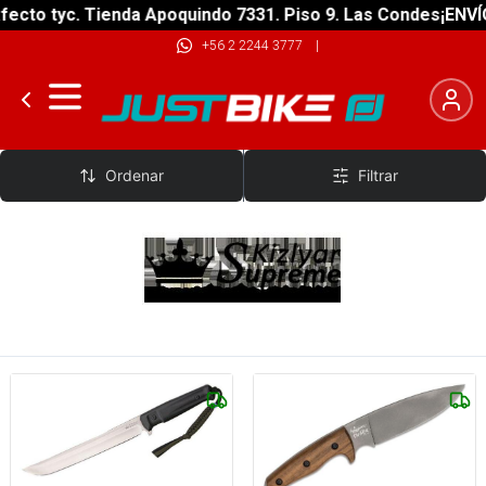
ecto tyc. Tienda Apoquindo 7331. Piso 9. Las Condes
¡ENVÍO
+56 2 2244 3777
|
Kizlyar Supreme
Ordenar
Filtrar