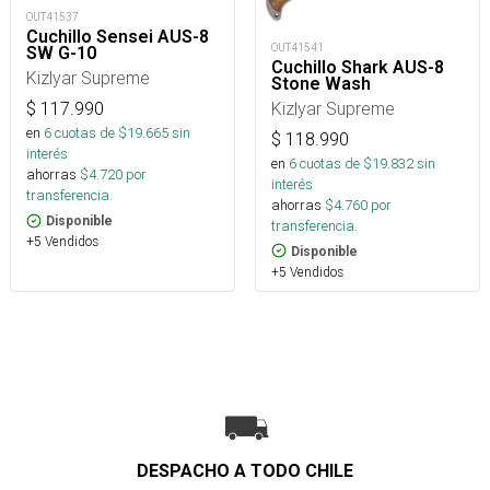
OUT41537
Cuchillo Sensei AUS-8
OUT41541
SW G-10
Cuchillo Shark AUS-8
Kizlyar Supreme
Stone Wash
Kizlyar Supreme
$
117.990
en
6
cuotas de $
19.665
sin
$
118.990
interés
en
6
cuotas de $
19.832
sin
ahorras
$
4.720
por
interés
transferencia.
ahorras
$
4.760
por
Disponible
transferencia.
+5 Vendidos
Disponible
+5 Vendidos
DESPACHO A TODO CHILE