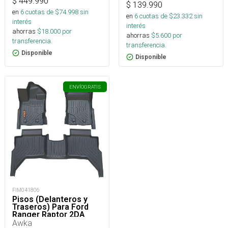
$
449.990
$
139.990
en
6
cuotas de $
74.998
sin
en
6
cuotas de $
23.332
sin
interés
interés
ahorras
$
18.000
por
ahorras
$
5.600
por
transferencia.
transferencia.
Disponible
Disponible
ENVÍO
GRATIS
FIM041806
Pisos (Delanteros y
Traseros) Para Ford
Ranger Raptor 2DA
Generación
Awka