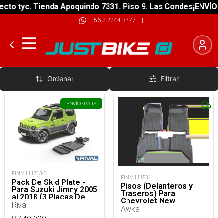
cto tyc. Tienda Apoquindo 7331. Piso 9. Las Condes
¡ENVÍO 
+56 2 2244 3777
|
Kit Pisos Autos
Ordenar
Filtrar
ENVÍO
GRATIS
FIMM111713-C
FIMM111531
Pack De Skid Plate -
Pisos (Delanteros y
Para Suzuki Jimny 2005
Traseros) Para
al 2018 (3 Placas De
Chevrolet New
Acero 3mm)
Rival
Colorado S10
Awka