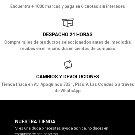
Encuentra + 1000 marcas y paga en 6 cuotas sin intereses
DESPACHO 24 HORAS
Compra miles de productos seleccionados antes del mediodía
recibes en el mismo día en cientos de comunas
CAMBIOS Y DEVOLUCIONES
Tienda física en Av. Apoquindo 7331, Piso 9, Las Condes o a través
de WhatsApp
NUESTRA TIENDA
Si es una duda o necesitas ayuda tecnica, no dudes en
comunicarte con nosotros