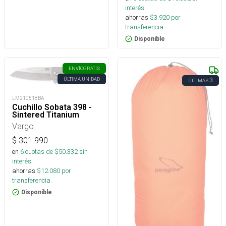
interés
ahorras
$
3.920
por
transferencia.
Disponible
ENVÍO
GRATIS
ÚLTIMA UNIDAD
3
ÚLTIMAS
LM210518BA
Cuchillo Sobata 398 -
Sintered Titanium
Vargo
$
301.990
en
6
cuotas de $
50.332
sin
interés
ahorras
$
12.080
por
transferencia.
Disponible