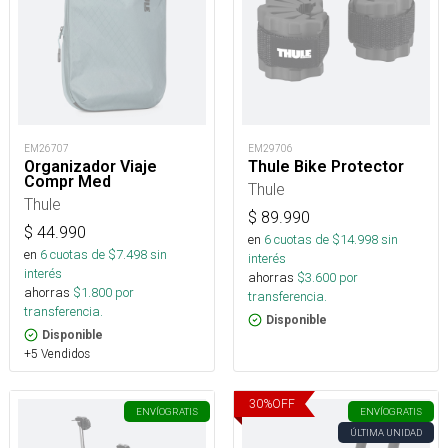
EM26707
EM29706
Organizador Viaje
Thule Bike Protector
Compr Med
Thule
Thule
$
89.990
$
44.990
en
6
cuotas de $
14.998
sin
en
6
cuotas de $
7.498
sin
interés
interés
ahorras
$
3.600
por
ahorras
$
1.800
por
transferencia.
transferencia.
Disponible
Disponible
+5 Vendidos
30
%
OFF
ENVÍO
GRATIS
ENVÍO
GRATIS
ÚLTIMA UNIDAD