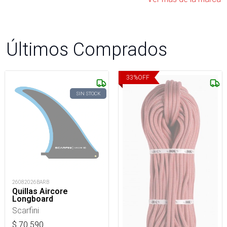
Últimos Comprados
33
%
OFF
SIN STOCK
26082026BARB
Quillas Aircore
Longboard
Scarfini
$
70.590