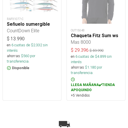
RAP31077-C
Señuelo sumergible
CountDown Elite
OUT15648
Chaqueta Fitz Sum ws
$
13.990
Mas 8000
en
6
cuotas de $
2.332
sin
$
29.396
interés
$
59.990
ahorras
$
560
por
en
6
cuotas de $
4.899
sin
transferencia.
interés
ahorras
$
1.180
por
Disponible
transferencia.
LLEGA MAÑANA✔️TIENDA
APOQUINDO
+5 Vendidos