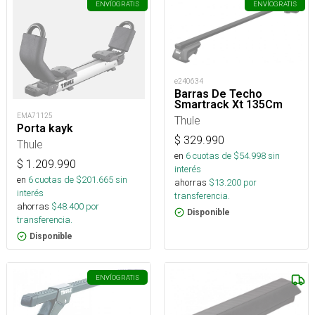
ENVÍO
GRATIS
ENVÍO
GRATIS
e240634
Barras De Techo
Smartrack Xt 135Cm
EMA71125
Thule
Porta kayk
$
329.990
Thule
en
6
cuotas de $
54.998
sin
$
1.209.990
interés
en
6
cuotas de $
201.665
sin
ahorras
$
13.200
por
interés
transferencia.
ahorras
$
48.400
por
Disponible
transferencia.
Disponible
ENVÍO
GRATIS