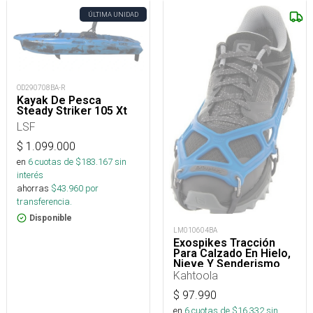
ÚLTIMA UNIDAD
OD290708BA-R
Kayak De Pesca
Steady Striker 105 Xt
LSF
$
1.099.000
en
6
cuotas de $
183.167
sin
interés
ahorras
$
43.960
por
transferencia.
Disponible
LM010604BA
Exospikes Tracción
Para Calzado En Hielo,
Nieve Y Senderismo
Kahtoola
$
97.990
en
6
cuotas de $
16.332
sin