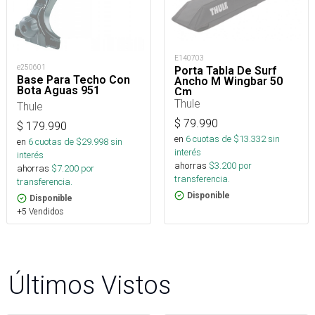
E140703
e250601
Porta Tabla De Surf
Base Para Techo Con
Ancho M Wingbar 50
Bota Aguas 951
Cm
Thule
Thule
$
79.990
$
179.990
en
6
cuotas de $
13.332
sin
en
6
cuotas de $
29.998
sin
interés
interés
ahorras
$
3.200
por
ahorras
$
7.200
por
transferencia.
transferencia.
Disponible
Disponible
+5 Vendidos
Últimos Vistos