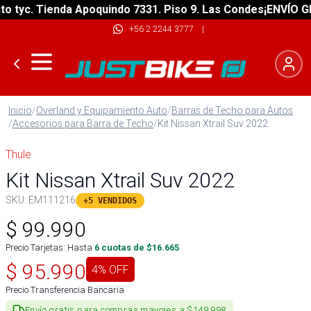
tyc. Tienda Apoquindo 7331. Piso 9. Las Condes
¡ENVÍO GRAT
+56 2 2244 3777
|
Inicio
/
Overland y Equipamiento Auto
/
Barras de Techo para Autos
/
Accesorios para Barra de Techo
/
Kit Nissan Xtrail Suv 2022
Thule
Kit Nissan Xtrail Suv 2022
SKU:
EM111216
+5 VENDIDOS
$
99.990
Precio Tarjetas: Hasta
6
cuotas de $
16.665
$
95.990
4
% OFF
Precio Transferencia Bancaria
Envío gratis para compras mayores a $149.998