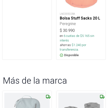
LM230502BA
Bolsa Stuff Sacks 20 L
Peregrine
$
30.990
en
6
cuotas de $
5.165
sin
interés
ahorras
$
1.240
por
transferencia.
Disponible
Más de la marca