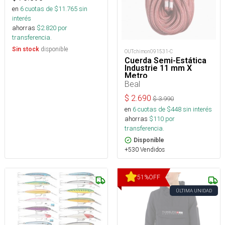
en
6
cuotas de $
11.765
sin
interés
ahorras
$
2.820
por
transferencia.
disponible
Sin stock
OUTchimon091531-C
Cuerda Semi-Estática
Industrie 11 mm X
Metro
Beal
$
2.690
$
3.990
en
6
cuotas de $
448
sin interés
ahorras
$
110
por
transferencia.
Disponible
+530 Vendidos
51
%
OFF
ÚLTIMA UNIDAD