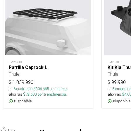
EM26710
EM20701
Parrilla Caprock L
Kit Kia Thu
Thule
Thule
$
1.839.990
$
99.990
en
6
cuotas de $
306.665
sin interés
en
6
cuotas de
ahorras
$
73.600
por transferencia.
ahorras
$
4.0
Disponible
Disponible