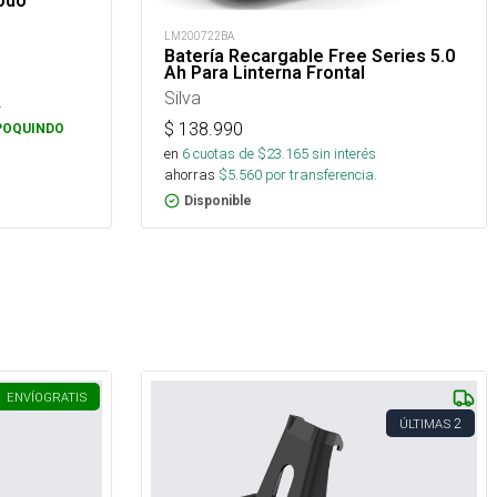
Codo
LM200722BA
Batería Recargable Free Series 5.0
Ah Para Linterna Frontal
Silva
.
$
138.990
POQUINDO
en
6
cuotas de $
23.165
sin interés
ahorras
$
5.560
por transferencia.
Disponible
ENVÍO
GRATIS
2
ÚLTIMAS