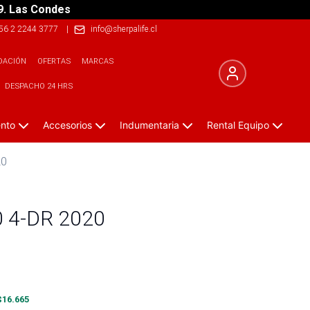
9. Las Condes
56 2 2244 3777
|
info@sherpalife.cl
DACIÓN
OFERTAS
MARCAS
DESPACHO 24 HRS
ento
Accesorios
Indumentaria
Rental Equipo
20
0 4-DR 2020
$
16.665