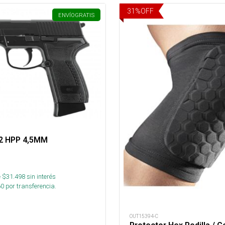
31
%
OFF
ENVÍO
GRATIS
o2 HPP 4,5MM
 $
31.498
sin interés
60
por transferencia.
OUT15394-C