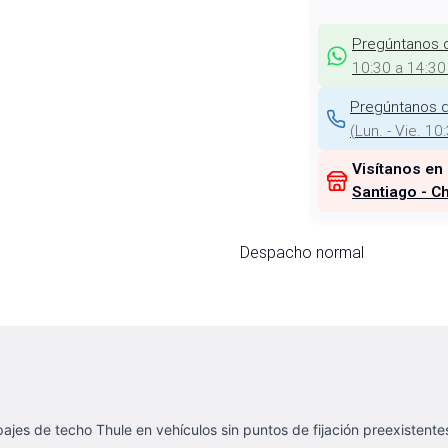
Pregúntanos 
10:30 a 14:30
Pregúntanos d
(
Lun. - Vie. 10
Visítanos en
Santiago - Ch
Despacho normal
ajes de techo Thule en vehículos sin puntos de fijación preexistent