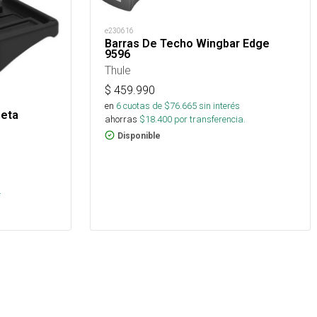
e230616
Barras De Techo Wingbar Edge
9596
Thule
$
459.990
en
6
cuotas de $
76.665
sin interés
neta
ahorras
$
18.400
por transferencia.
Disponible
s
.