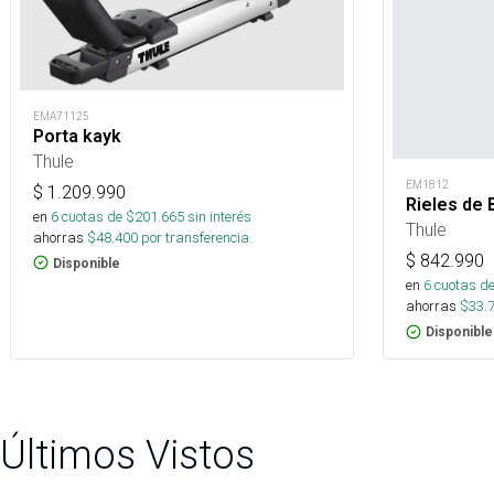
EMA71125
Porta kayk
Thule
EM1812
$
1.209.990
Rieles de 
en
6
cuotas de $
201.665
sin interés
Thule
ahorras
$
48.400
por transferencia.
$
842.990
Disponible
en
6
cuotas de
ahorras
$
33.
Disponible
Últimos Vistos