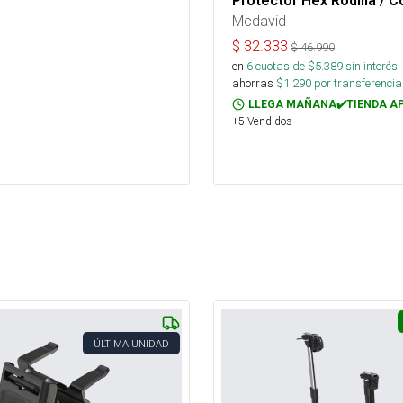
Protector Hex Rodilla / 
Mcdavid
$
32.333
$
46.990
en
6
cuotas de $
5.389
sin interés
ahorras
$
1.290
por transferencia
LLEGA MAÑANA✔️TIENDA A
+5 Vendidos
ÚLTIMA UNIDAD