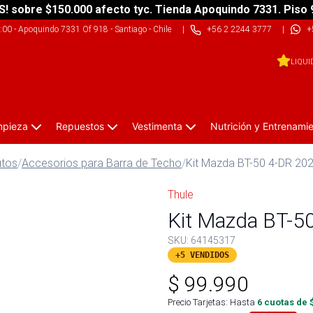
S! sobre $150.000 afecto tyc. Tienda Apoquindo 7331. Piso 
9:00
-
Apoquindo 7331 Of 918 - Santiago - Chile
|
+56 2 2244 3777
|
+
LIQUI
impieza
Repuestos
Vestimenta
Nutrición y Entrenami
utos
/
Accesorios para Barra de Techo
/
Kit Mazda BT-50 4-DR 20
Thule
Kit Mazda BT-5
SKU:
64145317
+5 VENDIDOS
$
99.990
Precio Tarjetas: Hasta
6
cuotas de 