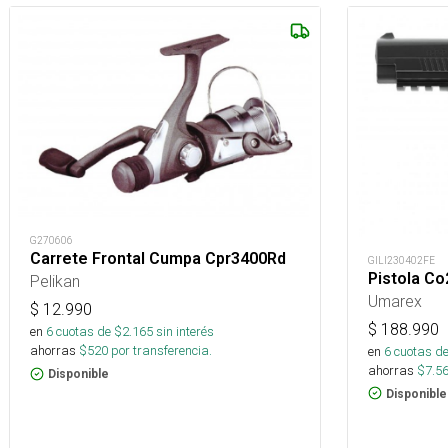
G270606
Carrete Frontal Cumpa Cpr3400Rd
GILI230402FE
Pistola C
Pelikan
Umarex
$
12.990
$
188.990
en
6
cuotas de $
2.165
sin interés
ahorras
$
520
por transferencia.
en
6
cuotas de
ahorras
$
7.5
Disponible
Disponible