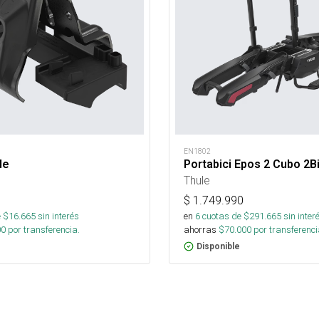
EN1802
le
Portabici Epos 2 Cubo 2B
Thule
$
1.749.990
 $
16.665
sin interés
en
6
cuotas de $
291.665
sin inter
00
por transferencia.
ahorras
$
70.000
por transferenci
Disponible