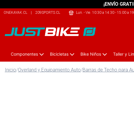
¡ENVÍO GRATI
ONEKAYAK.CL
|
209SPORTS.CL
|
THECLIMB.CL
Lun. - Vie. 10:30 a 14:30 - 15:00 a 1
Componentes
Bicicletas
Bike Niños
Taller y L
Inicio
/
Overland y Equipamiento Auto
/
Barras de Techo para A