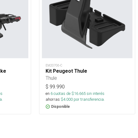
EM20706-C
ike
Kit Peugeot Thule
Thule
$
99.990
és
en
6
cuotas de $
16.665
sin interés
a.
ahorras
$
4.000
por transferencia.
Disponible