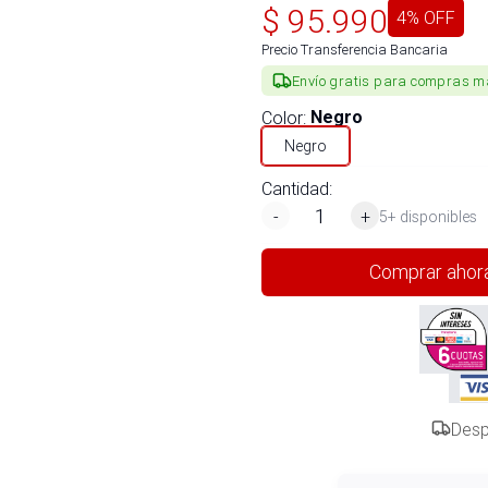
$
95.990
4
% OFF
Precio Transferencia Bancaria
Envío gratis para compras m
Color
:
Negro
Negro
Cantidad:
-
+
5+ disponibles
Comprar ahor
Desp