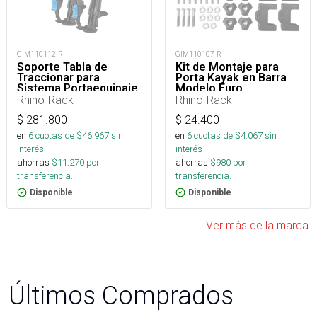
GIM110107-R
GIM110112-R
Kit de Montaje para
Soporte Tabla de
Porta Kayak en Barra
Traccionar para
Modelo Euro
Sistema Portaequipaje
de Montaje StowIT
Rhino-Rack
Rhino-Rack
$
24.400
$
281.800
en
6
cuotas de $
4.067
sin
en
6
cuotas de $
46.967
sin
interés
interés
ahorras
$
980
por
ahorras
$
11.270
por
transferencia.
transferencia.
Disponible
Disponible
Ver más de la marca
Últimos Comprados