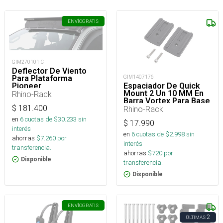
ENVÍO
GRATIS
GIM270101-C
Deflector De Viento
GIM1407176
Para Plataforma
Espaciador De Quick
Pioneer
Mount 2 Un 10 MM En
Rhino-Rack
Barra Vortex Para Base
RLT600
$
181.400
Rhino-Rack
en
6
cuotas de $
30.233
sin
$
17.990
interés
en
6
cuotas de $
2.998
sin
ahorras
$
7.260
por
interés
transferencia.
ahorras
$
720
por
Disponible
transferencia.
Disponible
ENVÍO
GRATIS
2
ÚLTIMAS