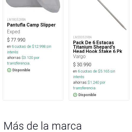
LM180528BA
Pantufla Camp Slipper
Exped
LM200529BA
$
77.990
Pack De 6 Estacas
en
6
cuotas de $
12.998
sin
Titanium Shepard's
Head Hook Stake 6 Pk
interés
Vargo
ahorras
$
3.120
por
transferencia.
$
30.990
Disponible
en
6
cuotas de $
5.165
sin
interés
ahorras
$
1.240
por
transferencia.
Disponible
Más de la marca