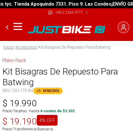
yc. Tienda Apoquindo 7331. Piso 9. Las Condes
¡ENVÍO GRATI
+56 2 2244 3777
|
Inicio
/
Accesorios
/
Kit Bisagras De Repuesto Para Batwing
Rhino-Rack
Kit Bisagras De Repuesto Para
Batwing
SKU:
CA1175 AU
+5 VENDIDOS
$
19.990
Precio Tarjetas: Hasta
6
cuotas de $
3.332
$
19.190
4
% OFF
Precio Transferencia Bancaria