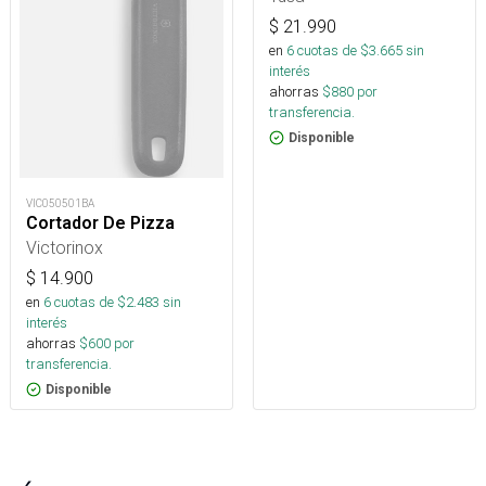
$
21.990
en
6
cuotas de $
3.665
sin
interés
ahorras
$
880
por
transferencia.
Disponible
VIC050501BA
Cortador De Pizza
Victorinox
$
14.900
en
6
cuotas de $
2.483
sin
interés
ahorras
$
600
por
transferencia.
Disponible