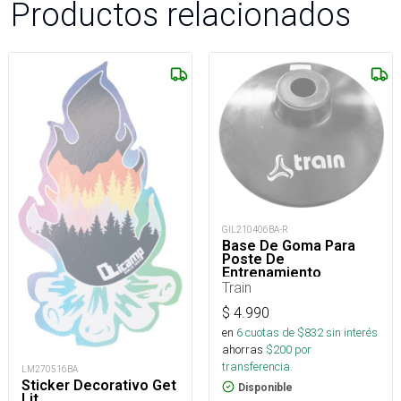
Productos relacionados
GIL210406BA-R
Base De Goma Para
Poste De
Entrenamiento
Train
$
4.990
en
6
cuotas de $
832
sin interés
ahorras
$
200
por
transferencia.
LM270516BA
Sticker Decorativo Get
Disponible
Lit