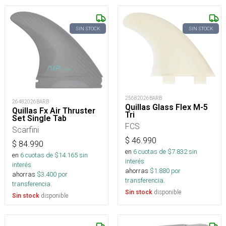
SIN STOCK
SIN STOCK
25682026BARB
26482026BARB
Quillas Glass Flex M-5
Quillas Fx Air Thruster
Tri
Set Single Tab
FCS
Scarfini
$
46.990
$
84.990
en
6
cuotas de $
7.832
sin
en
6
cuotas de $
14.165
sin
interés
interés
ahorras
$
1.880
por
ahorras
$
3.400
por
transferencia.
transferencia.
disponible
Sin stock
disponible
Sin stock