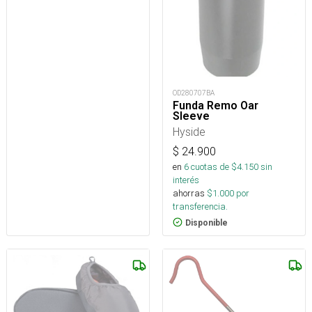
OD280707BA
Funda Remo Oar
Sleeve
Hyside
$
24.900
en
6
cuotas de $
4.150
sin
interés
ahorras
$
1.000
por
transferencia.
Disponible