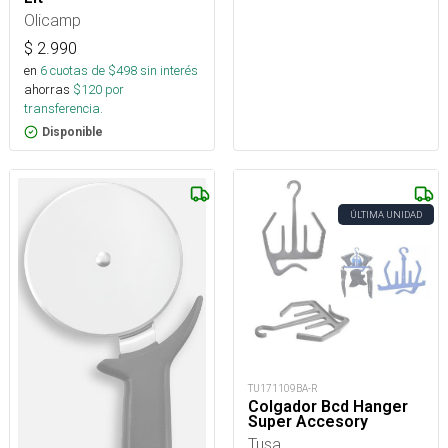
Olicamp
$
2.990
en
6
cuotas de $
498
sin interés
ahorras
$
120
por
transferencia.
Disponible
ÚLTIMA UNIDAD
TU171109BA-R
Colgador Bcd Hanger
Super Accesory
Tusa