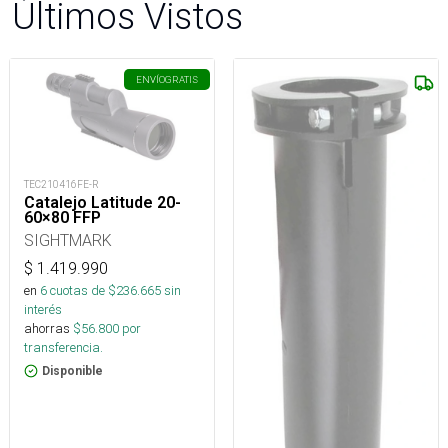
Últimos Vistos
ENVÍO
GRATIS
TEC210416FE-R
Catalejo Latitude 20-
60×80 FFP
SIGHTMARK
$
1.419.990
en
6
cuotas de $
236.665
sin
interés
ahorras
$
56.800
por
transferencia.
Disponible