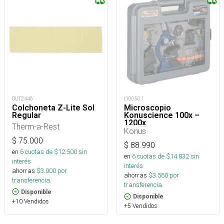
OUT2446
t100501
Colchoneta Z-Lite Sol
Microscopio
Regular
Konuscience 100x –
1200x
Therm-a-Rest
Konus
$
75.000
$
88.990
en
6
cuotas de $
12.500
sin
en
6
cuotas de $
14.832
sin
interés
interés
ahorras
$
3.000
por
ahorras
$
3.560
por
transferencia.
transferencia.
Disponible
Disponible
+10 Vendidos
+5 Vendidos