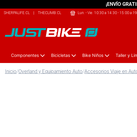
¡ENVÍO GRATI
SHERPALIFE.CL
|
THECLIMB.CL
|
THEARMY.CL
Lun. - Vie. 10:30 a 14:30 - 15:00 a 1
Componentes
Bicicletas
Bike Niños
Taller y L
Inicio
/
Overland y Equipamiento Auto
/
Accesorios Viaje en Aut