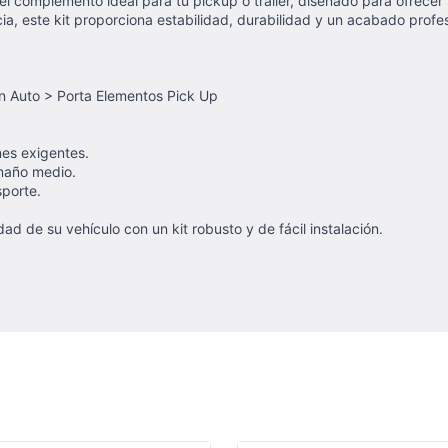
el complemento ideal para tu pickup o tráiler, diseñado para ofrecer
ia, este kit proporciona estabilidad, durabilidad y un acabado profes
n Auto > Porta Elementos Pick Up
nes exigentes.
amaño medio.
sporte.
ad de su vehículo con un kit robusto y de fácil instalación.