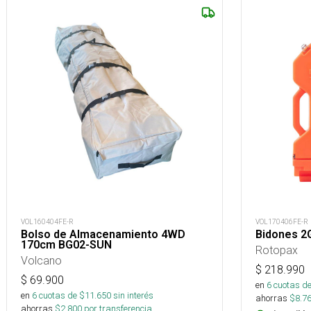
VOL160404FE-R
VOL170406FE-R
Bolso de Almacenamiento 4WD
Bidones 2
170cm BG02-SUN
Rotopax
Volcano
$
218.990
$
69.900
en
6
cuotas de
en
6
cuotas de $
11.650
sin interés
ahorras
$
8.7
ahorras
$
2.800
por transferencia.