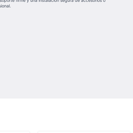
 soporte firme y una instalación segura de accesorios o
ional.