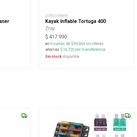
23382026BARB
aner
Kayak Inflable Tortuga 400
Zray
$
417.990
en
6
cuotas de $
69.665
sin interés
.
ahorras
$
16.720
por transferencia.
disponible
Sin stock