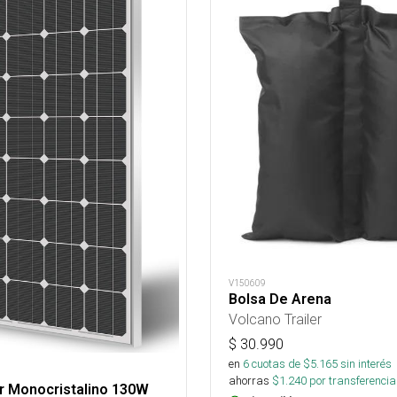
V150609
Bolsa De Arena
Volcano Trailer
$
30.990
en
6
cuotas de $
5.165
sin interés
ahorras
$
1.240
por transferencia
r Monocristalino 130W