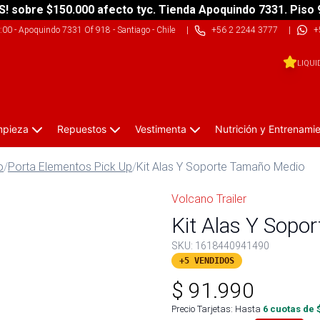
S! sobre $150.000 afecto tyc. Tienda Apoquindo 7331. Piso 
9:00
-
Apoquindo 7331 Of 918 - Santiago - Chile
|
+56 2 2244 3777
|
+
LIQUI
impieza
Repuestos
Vestimenta
Nutrición y Entrenami
o
/
Porta Elementos Pick Up
/
Kit Alas Y Soporte Tamaño Medio
Volcano Trailer
Kit Alas Y Sopo
SKU:
1618440941490
+5 VENDIDOS
$
91.990
Precio Tarjetas: Hasta
6
cuotas de 