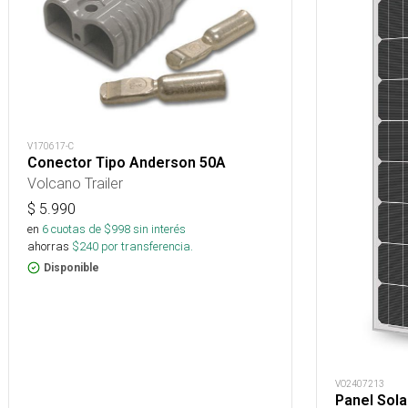
V170617-C
Conector Tipo Anderson 50A
Volcano Trailer
$
5.990
en
6
cuotas de $
998
sin interés
ahorras
$
240
por transferencia.
Disponible
VO2407213
Panel Sola