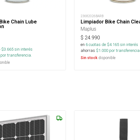
23682026BARB
Bike Chain Lube
Limpiador Bike Chain Cle
on
Maplus
$
24.990
en
6
cuotas de $
4.165
sin interés
 $
3.665
sin interés
ahorras
$
1.000
por transferencia
por transferencia.
disponible
Sin stock
onible