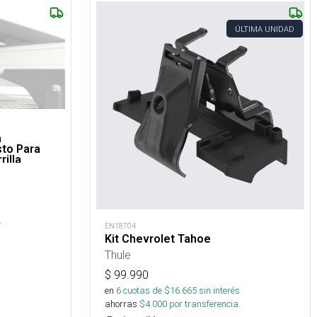
ÚLTIMA UNIDAD
a
sto Para
rilla
.
EN18704
Kit Chevrolet Tahoe
Thule
$
99.990
en
6
cuotas de $
16.665
sin interés
ahorras
$
4.000
por transferencia.