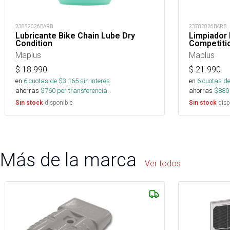
23882026BARB
23782026BARB
Lubricante Bike Chain Lube Dry
Limpiador 
Condition
Competiti
Maplus
Maplus
$
18.990
$
21.990
en
6
cuotas de $
3.165
sin interés
en
6
cuotas de
ahorras
$
760
por transferencia.
ahorras
$
880
disponible
disp
Sin stock
Sin stock
Más de la marca
Ver todos