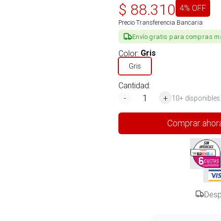
$
88.310
4
% OFF
Precio Transferencia Bancaria
Envío gratis para compras m
Color
:
Gris
Gris
Cantidad:
-
+
10+ disponibles
Comprar ahor
Desp