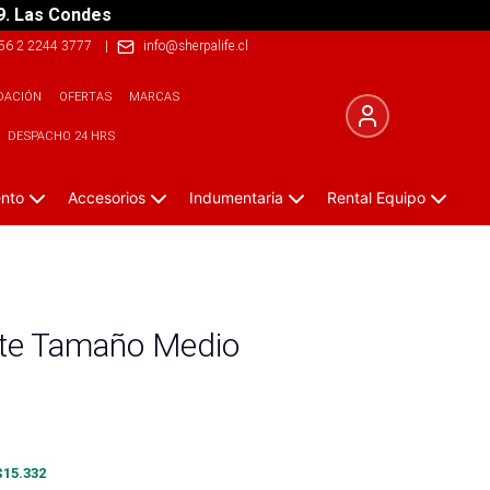
9. Las Condes
56 2 2244 3777
|
info@sherpalife.cl
DACIÓN
OFERTAS
MARCAS
DESPACHO 24 HRS
ento
Accesorios
Indumentaria
Rental Equipo
rte Tamaño Medio
$
15.332