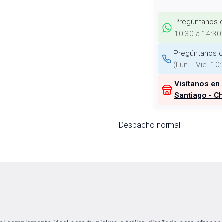
Pregúntanos 
10:30 a 14:30
Pregúntanos d
(
Lun. - Vie. 10
Visítanos en
Santiago - Ch
Despacho normal