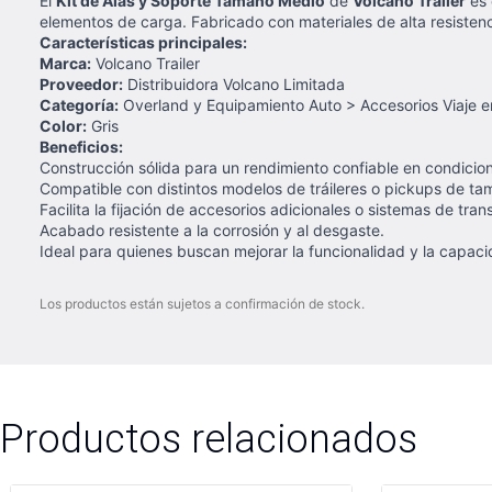
El
Kit de Alas y Soporte Tamaño Medio
de
Volcano Trailer
es 
elementos de carga. Fabricado con materiales de alta resistenc
Características principales:
Marca:
Volcano Trailer
Proveedor:
Distribuidora Volcano Limitada
Categoría:
Overland y Equipamiento Auto > Accesorios Viaje e
Color:
Gris
Beneficios:
Construcción sólida para un rendimiento confiable en condicio
Compatible con distintos modelos de tráileres o pickups de t
Facilita la fijación de accesorios adicionales o sistemas de tran
Acabado resistente a la corrosión y al desgaste.
Ideal para quienes buscan mejorar la funcionalidad y la capacid
Los productos están sujetos a confirmación de stock.
Productos relacionados