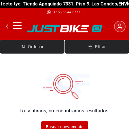
fecto tyc. Tienda Apoquindo 7331. Piso 9. Las Condes
¡ENVÍ
+56 2 2244 3777
|
Kayak Sit on Top
Ordenar
Filtrar
Lo sentimos, no encontramos resultados.
Buscar nuevamente