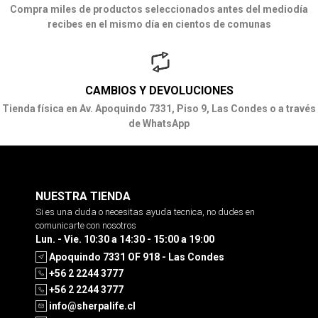
Compra miles de productos seleccionados antes del mediodía
recibes en el mismo día en cientos de comunas
CAMBIOS Y DEVOLUCIONES
Tienda física en Av. Apoquindo 7331, Piso 9, Las Condes o a través
de WhatsApp
NUESTRA TIENDA
Si es una duda o necesitas ayuda tecnica, no dudes en
comunicarte con nosotros
Lun. - Vie. 10:30 a 14:30 - 15:00 a 19:00
Apoquindo 7331 OF 918 - Las Condes
+56 2 2244 3777
+56 2 2244 3777
info@sherpalife.cl