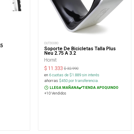
OUT30080
25
Soporte De Bicicletas Talla Plus
Neu 2.75 A 3.2
Hornit
$
11.333
$
32.990
en
6
cuotas de $
1.889
sin interés
ahorras
$
450
por transferencia.
LLEGA MAÑANA✔️TIENDA APOQUINDO
+10 Vendidos