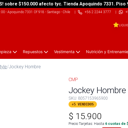
S! sobre $150.000 afecto tyc. Tienda Apoquindo 7331. Piso 
9:00
-
Apoquindo 7331 Of 918 - Santiago - Chile
|
+56 2 2244 3777
|
+
LIQUI
impieza
Repuestos
Vestimenta
Nutrición y Entrenami
tyle
/
Jockey Hombre
CMP
Jockey Hombre
SKU:
8057153965900
+5 VENDIDOS
$
15.900
Precio Tarjetas: Hasta
6
cuotas de 