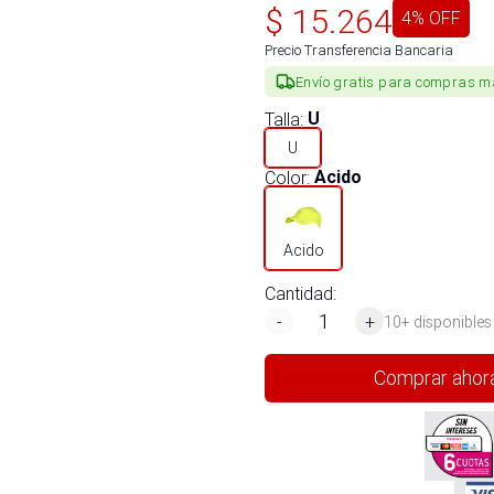
$
15.264
4
% OFF
Precio Transferencia Bancaria
Envío gratis para compras m
Talla
:
U
U
Color
:
Acido
Acido
Cantidad:
-
+
10+ disponibles
Comprar ahor