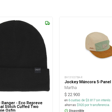
BH131037BA-R
Jockey Máncora 5-Panel
Martha
$
22.900
en
6
cuotas de $
3.817
sin interés
e Ranger - Eco Repreve
ahorras
$
920
por transferencia.
al Stitch Cuffed Two
nie Osfm
Disponible