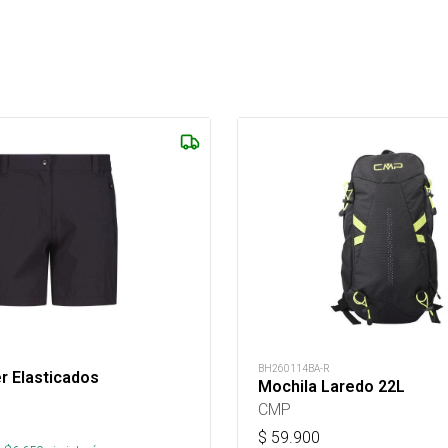
BH260114BA-R
r Elasticados
Mochila Laredo 22L
CMP
$
59.900