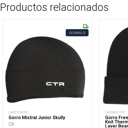
Productos relacionados
3
ÚLTIMAS
LMO270502FE
LMO260517FE
Gorro Mistral Junior Skully
Gorro Fre
Knit Therm
Ctr
Layer Bea