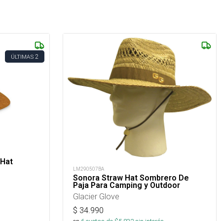
2
ÚLTIMAS
 Hat
LM290507BA
Sonora Straw Hat Sombrero De
Paja Para Camping y Outdoor
Glacier Glove
$
34.990