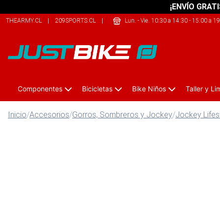
¡ENVÍO GRATI
THEARMY.CL
|
209SPORTS.CL
|
THECLIMB.CL
Lun. - Vie. 10:30 a 14:30 - 15:00 a 1
Componentes
Bicicletas
Bike Niños
Taller y L
Inicio
/
Accesorios
/
Gorros, Sombreros y Jockey
/
Jockey Lifes