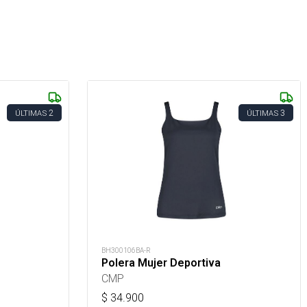
2
3
ÚLTIMAS
ÚLTIMAS
BH300106BA-R
Polera Mujer Deportiva
CMP
$
34.900