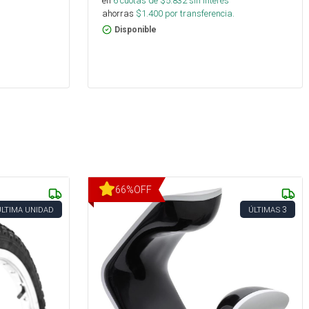
en
6
cuotas de $
5.832
sin interés
ahorras
$
1.400
por transferencia.
Disponible
66
%
OFF
3
ÚLTIMA UNIDAD
ÚLTIMAS