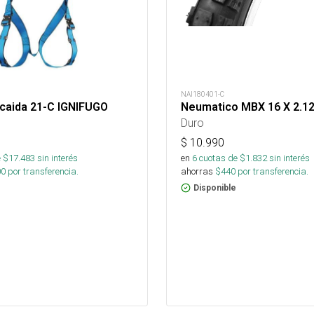
NAI180401-C
icaida 21-C IGNIFUGO
Neumatico MBX 16 X 2.1
Duro
$
10.990
 $
17.483
sin interés
en
6
cuotas de $
1.832
sin interés
00
por transferencia.
ahorras
$
440
por transferencia.
Disponible