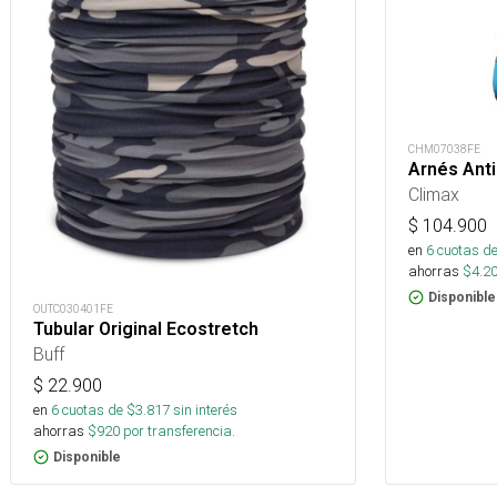
CHM07038FE
Arnés Ant
Climax
$
104.900
en
6
cuotas de
ahorras
$
4.2
Disponible
OUTC030401FE
Tubular Original Ecostretch
Buff
$
22.900
en
6
cuotas de $
3.817
sin interés
ahorras
$
920
por transferencia.
Disponible