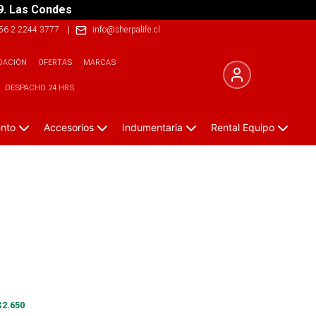
9. Las Condes
56 2 2244 3777
|
info@sherpalife.cl
DACIÓN
OFERTAS
MARCAS
DESPACHO 24 HRS
ento
Accesorios
Indumentaria
Rental Equipo
$
2.650