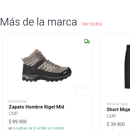
Más de la marca
Ver todos
BH060207BA
BH040201BA-R
Zapato Hombre Rigel Mid
Short Muje
CMP
CMP
$
89.900
$
39.900
en
6
cuotas de $
14.983
sin interés