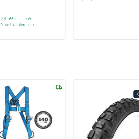
 $
6.165
sin interés
80
por transferencia.