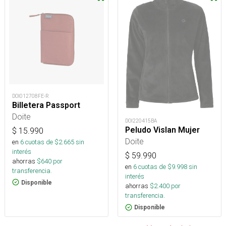
DOI012708FE-R
Billetera Passport
Doite
DOI220415BA
Peludo Vislan Mujer
$
15.990
Doite
en
6
cuotas de $
2.665
sin
interés
$
59.990
ahorras
$
640
por
en
6
cuotas de $
9.998
sin
transferencia.
interés
Disponible
ahorras
$
2.400
por
transferencia.
Disponible