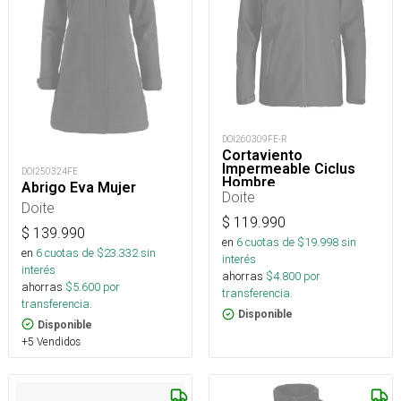
DOI260309FE-R
Cortaviento
Impermeable Ciclus
DOI250324FE
Hombre
Abrigo Eva Mujer
Doite
Doite
$
119.990
$
139.990
en
6
cuotas de $
19.998
sin
en
6
cuotas de $
23.332
sin
interés
interés
ahorras
$
4.800
por
ahorras
$
5.600
por
transferencia.
transferencia.
Disponible
Disponible
+5 Vendidos