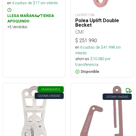
en
6
cuotas de $
17
sin interés
LM180511BA
LLEGA MAÑANA✔️TIENDA
Polea Uplift Double
APOQUINDO
Becket
+5 Vendidos
CMI
$
251.990
en
6
cuotas de $
41.998
sin
interés
ahorras
$
10.080
por
transferencia.
Disponible
ENVÍO
GRATIS
ÚLTIMA UNIDAD
ÚLTIMA UNIDAD