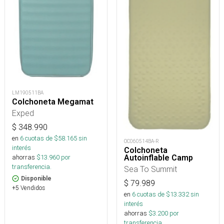
LM190511BA
Colchoneta Megamat
Exped
$
348.990
en
6
cuotas de $
58.165
sin
OC060514BA-R
interés
Colchoneta
Autoinflable Camp
ahorras
$
13.960
por
transferencia.
Sea To Summit
Disponible
$
79.989
+5 Vendidos
en
6
cuotas de $
13.332
sin
interés
ahorras
$
3.200
por
transferencia.