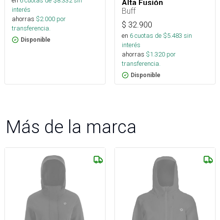
en
6
cuotas de $
8.332
sin
Alta Fusión
interés
Buff
ahorras
$
2.000
por
$
32.900
transferencia.
en
6
cuotas de $
5.483
sin
Disponible
interés
ahorras
$
1.320
por
transferencia.
Disponible
Más de la marca