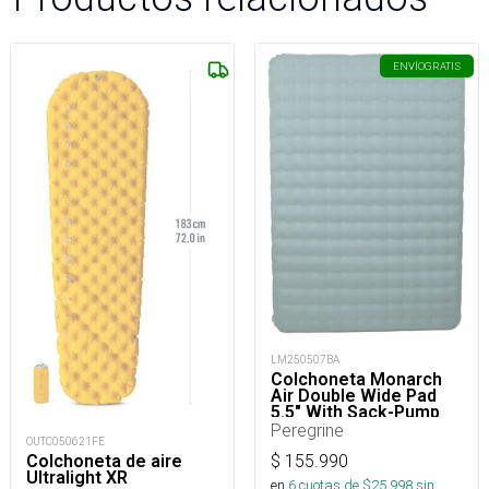
ENVÍO
GRATIS
LM250507BA
Colchoneta Monarch
Air Double Wide Pad
5.5" With Sack-Pump
Peregrine
OUTC050621FE
$
155.990
Colchoneta de aire
Ultralight XR
en
6
cuotas de $
25.998
sin