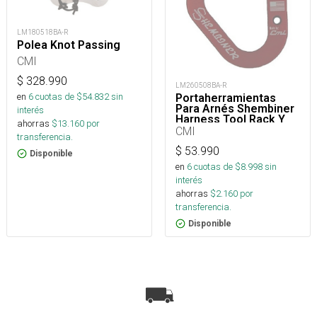
LM180518BA-R
Polea Knot Passing
CMI
$
328.990
LM260508BA-R
en
6
cuotas de $
54.832
sin
Portaherramientas
Para Arnés Shembiner
interés
Harness Tool Rack Y
ahorras
$
13.160
por
Arborismo
CMI
transferencia.
$
53.990
Disponible
en
6
cuotas de $
8.998
sin
interés
ahorras
$
2.160
por
transferencia.
Disponible