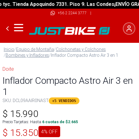
. Tienda Apoquindo 7331. Piso 9. Las Condes
¡ENVÍO GRATIS!
+56 2 2244 3777
|
Inicio
/
Equipo de Montaña
/
Colchonetas y Colchones
/
Bombines y Infladores
/
Inflador Compacto Astro Air 3 en 1
Doite
Inflador Compacto Astro Air 3 en
1
SKU:
DCL09AAIR0NAST
+5 VENDIDOS
$
15.990
Precio Tarjetas: Hasta
6
cuotas de $
2.665
$
15.350
4
% OFF