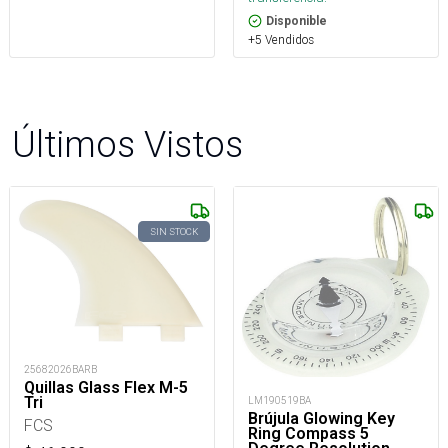
Disponible
+5 Vendidos
Últimos Vistos
SIN STOCK
25682026BARB
Quillas Glass Flex M-5
Tri
LM190519BA
Brújula Glowing Key
FCS
Ring Compass 5