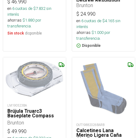
Degree Resolution
$
46.990
Brunton
en
6
cuotas de $
7.832
sin
$
24.990
interés
ahorras
$
1.880
por
en
6
cuotas de $
4.165
sin
transferencia.
interés
ahorras
$
1.000
por
disponible
Sin stock
transferencia.
Disponible
LM190523BA
Brújula Truarc3
Baseplate Compass
Brunton
OUT19882026BARB
Calcetines Lana
$
49.990
Merino Ligera Caña