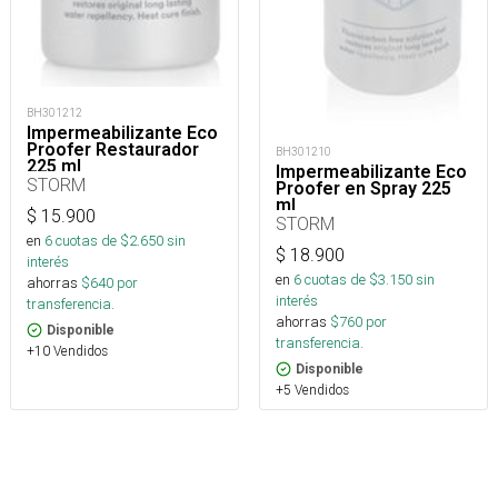
BH301212
Impermeabilizante Eco
Proofer Restaurador
BH301210
225 ml
Impermeabilizante Eco
STORM
Proofer en Spray 225
ml
$
15.900
STORM
en
6
cuotas de $
2.650
sin
$
18.900
interés
en
6
cuotas de $
3.150
sin
ahorras
$
640
por
interés
transferencia.
ahorras
$
760
por
Disponible
transferencia.
+10 Vendidos
Disponible
+5 Vendidos