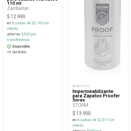
110 ml
Zamberlan
$
12.990
en
6
cuotas de $
2.165
sin
interés
ahorras
$
520
por
transferencia.
Disponible
+5 Vendidos
BH301214-C
Impermeabilizante
para Zapatos Proofer
Spray
STORM
$
13.900
en
6
cuotas de $
2.317
sin
interés
ahorras
$
560
por