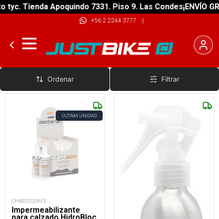
c. Tienda Apoquindo 7331. Piso 9. Las Condes
¡ENVÍO GRATIS
+56 2 2244 3777
|
Impermeabilizantes
Ordenar
Filtrar
ÚLTIMA UNIDAD
CHM070206FE
Impermeabilizante
para calzado HidroBloc