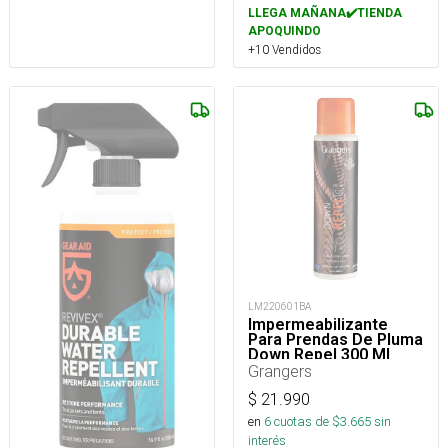
LLEGA MAÑANA✔️TIENDA
APOQUINDO
+10 Vendidos
LM220601BA
Impermeabilizante
Para Prendas De Pluma
Down Repel 300 Ml
Grangers
$
21.990
en
6
cuotas de $
3.665
sin
interés