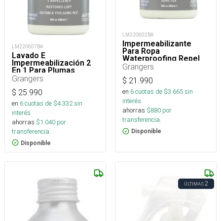
LM220602BA
Impermeabilizante
LM220607BA
Para Ropa
Lavado E
Waterproofing Repel
Impermeabilización 2
300 Ml
Grangers
En 1 Para Plumas
Grangers
$
21.990
en
6
cuotas de $
3.665
sin
$
25.990
interés
en
6
cuotas de $
4.332
sin
ahorras
$
880
por
interés
transferencia.
ahorras
$
1.040
por
transferencia.
Disponible
Disponible
2
ÚLTIMAS