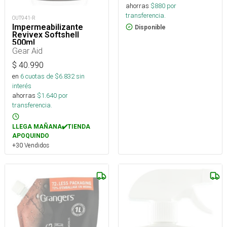
ahorras
$
880
por
transferencia.
OUT941-R
Impermeabilizante
Disponible
Revivex Softshell
500ml
Gear Aid
$
40.990
en
6
cuotas de $
6.832
sin
interés
ahorras
$
1.640
por
transferencia.
LLEGA MAÑANA✔️TIENDA
APOQUINDO
+30 Vendidos