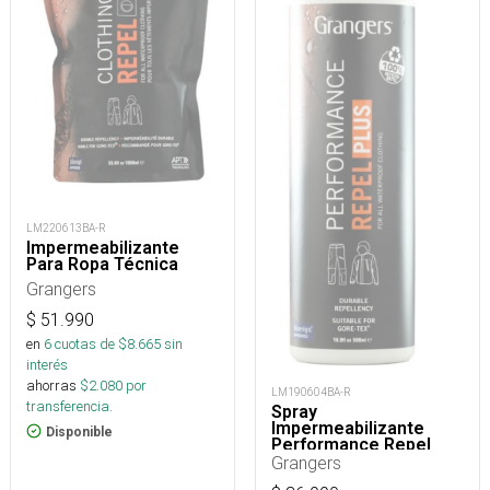
LM220613BA-R
Impermeabilizante
Para Ropa Técnica
Grangers
$
51.990
en
6
cuotas de $
8.665
sin
interés
ahorras
$
2.080
por
LM190604BA-R
transferencia.
Spray
Impermeabilizante
Disponible
Performance Repel
Plus 500 Ml
Grangers