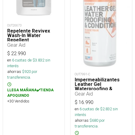
OUT26673
Repelente Revivex
Wash-In Water
Repellent
Gear Aid
$
22.990
en
6
cuotas de $
3.832
sin
interés
ahorras
$
920
por
OUT7991-C
transferencia.
Impermeabilizantes
Leather Gel
Waterproofing &
LLEGA MAÑANA✔️TIENDA
Conditioner
Gear Aid
APOQUINDO
+30 Vendidos
$
16.990
en
6
cuotas de $
2.832
sin
interés
ahorras
$
680
por
transferencia.