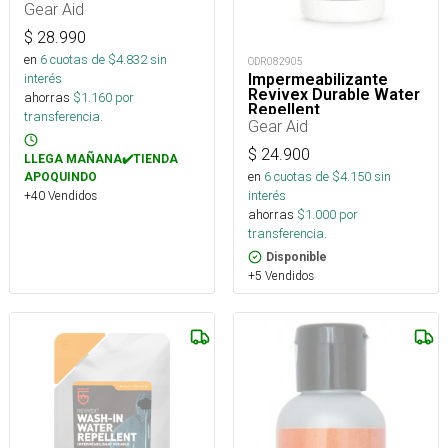
Gear Aid
$
28.990
en
6
cuotas de $
4.832
sin
ODR082905
Impermeabilizante
interés
Revivex Durable Water
ahorras
$
1.160
por
Repellent
transferencia.
Gear Aid
$
24.900
LLEGA MAÑANA✔️TIENDA
en
6
cuotas de $
4.150
sin
APOQUINDO
interés
+40 Vendidos
ahorras
$
1.000
por
transferencia.
Disponible
+5 Vendidos