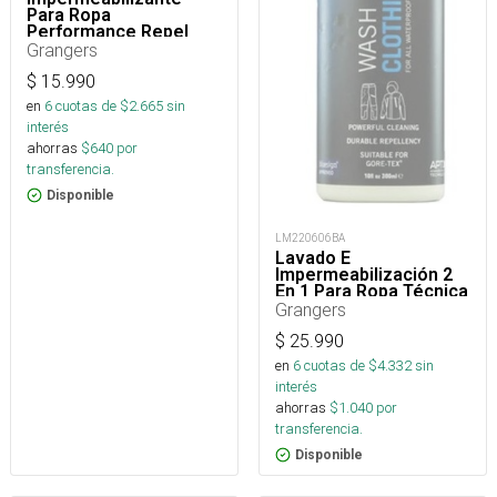
Para Ropa
Performance Repel
Plus Eco Refill 275 Ml
Grangers
$
15.990
en
6
cuotas de $
2.665
sin
interés
ahorras
$
640
por
transferencia.
Disponible
LM220606BA
Lavado E
Impermeabilización 2
En 1 Para Ropa Técnica
Grangers
$
25.990
en
6
cuotas de $
4.332
sin
interés
ahorras
$
1.040
por
transferencia.
Disponible