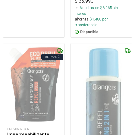
$
36.990
en
6
cuotas de $
6.165
sin
interés
ahorras
$
1.480
por
transferencia.
Disponible
2
ÚLTIMAS
LM190602BA-R
Impermeabilizante