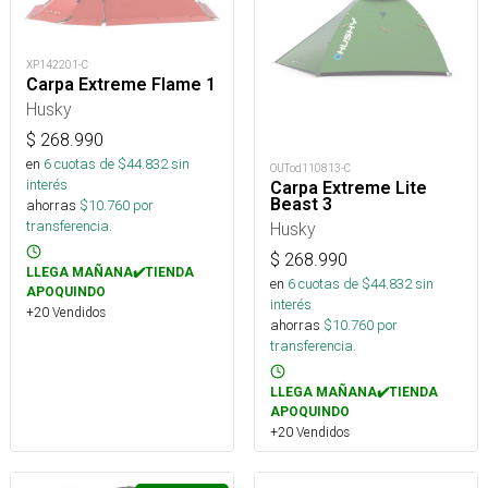
XP142201-C
Carpa Extreme Flame 1
Husky
$
268.990
en
6
cuotas de $
44.832
sin
OUTod110813-C
interés
Carpa Extreme Lite
Beast 3
ahorras
$
10.760
por
transferencia.
Husky
$
268.990
LLEGA MAÑANA✔️TIENDA
en
6
cuotas de $
44.832
sin
APOQUINDO
interés
+20 Vendidos
ahorras
$
10.760
por
transferencia.
LLEGA MAÑANA✔️TIENDA
APOQUINDO
+20 Vendidos