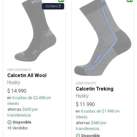
3
ÚLTIMAS
ODR120305BA-R
Calcetin All Wool
Husky
ODR070903FE
Calcetin Treking
$
14.990
Husky
en
6
cuotas de $
2.498
sin
interés
$
11.990
ahorras
$
600
por
en
6
cuotas de $
1.998
sin
transferencia.
interés
ahorras
$
480
por
Disponible
+5 Vendidos
transferencia.
Disponible