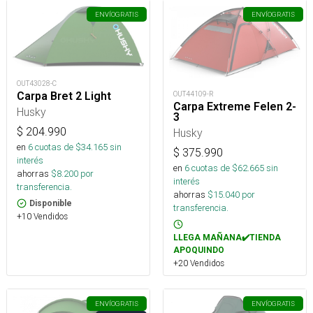
ENVÍO
GRATIS
ENVÍO
GRATIS
OUT43028-C
OUT44109-R
Carpa Bret 2 Light
Carpa Extreme Felen 2-
Husky
3
$
204.990
Husky
en
6
cuotas de $
34.165
sin
$
375.990
interés
en
6
cuotas de $
62.665
sin
ahorras
$
8.200
por
interés
transferencia.
ahorras
$
15.040
por
Disponible
transferencia.
+10 Vendidos
LLEGA MAÑANA✔️TIENDA
APOQUINDO
+20 Vendidos
ENVÍO
GRATIS
ENVÍO
GRATIS