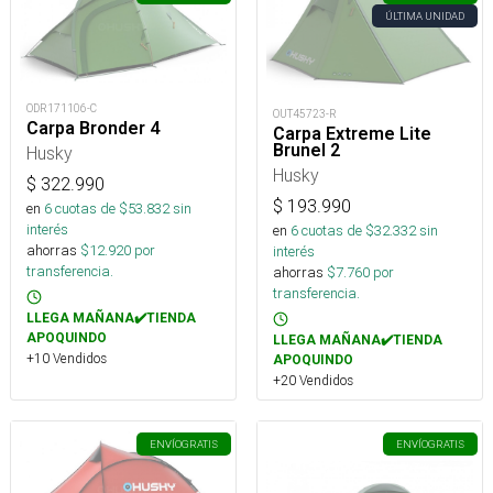
ÚLTIMA UNIDAD
ODR171106-C
OUT45723-R
Carpa Bronder 4
Carpa Extreme Lite
Brunel 2
Husky
Husky
$
322.990
$
193.990
en
6
cuotas de $
53.832
sin
interés
en
6
cuotas de $
32.332
sin
ahorras
$
12.920
por
interés
transferencia.
ahorras
$
7.760
por
transferencia.
LLEGA MAÑANA✔️TIENDA
APOQUINDO
LLEGA MAÑANA✔️TIENDA
+10 Vendidos
APOQUINDO
+20 Vendidos
ENVÍO
GRATIS
ENVÍO
GRATIS