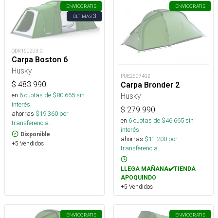
ENVÍO
GRATIS
ENVÍO
GRATIS
3
ÚLTIMAS
ODR160203-C
Carpa Boston 6
Husky
PUE2607402
$
483.990
Carpa Bronder 2
en
6
cuotas de $
80.665
sin
Husky
interés
$
279.990
ahorras
$
19.360
por
en
6
cuotas de $
46.665
sin
transferencia.
interés
Disponible
ahorras
$
11.200
por
+5 Vendidos
transferencia.
LLEGA MAÑANA✔️TIENDA
APOQUINDO
+5 Vendidos
ENVÍO
GRATIS
ENVÍO
GRATIS