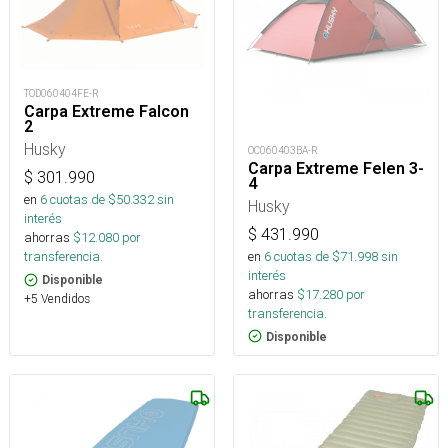
TOD060404FE-R
Carpa Extreme Falcon
2
Husky
OC060403BA-R
Carpa Extreme Felen 3-
$
301.990
4
en
6
cuotas de $
50.332
sin
Husky
interés
$
431.990
ahorras
$
12.080
por
en
6
cuotas de $
71.998
sin
transferencia.
interés
Disponible
ahorras
$
17.280
por
+5 Vendidos
transferencia.
Disponible