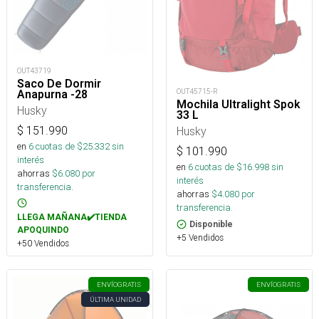
OUT43719
Saco De Dormir
OUT45715-R
Anapurna -28
Mochila Ultralight Spok
Husky
33 L
$
151.990
Husky
en
6
cuotas de $
25.332
sin
$
101.990
interés
en
6
cuotas de $
16.998
sin
ahorras
$
6.080
por
interés
transferencia.
ahorras
$
4.080
por
transferencia.
LLEGA MAÑANA✔️TIENDA
Disponible
APOQUINDO
+5 Vendidos
+50 Vendidos
ENVÍO
GRATIS
ENVÍO
GRATIS
ÚLTIMA UNIDAD