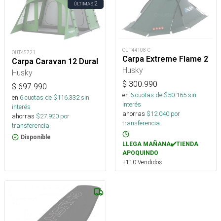
2
ÚLTIMAS
OUT44108-C
OUT45721
Carpa Extreme Flame 2
Carpa Caravan 12 Dural
Husky
Husky
$
300.990
$
697.990
en
6
cuotas de $
50.165
sin
en
6
cuotas de $
116.332
sin
interés
interés
ahorras
$
12.040
por
ahorras
$
27.920
por
transferencia.
transferencia.
Disponible
LLEGA MAÑANA✔️TIENDA
APOQUINDO
+110 Vendidos