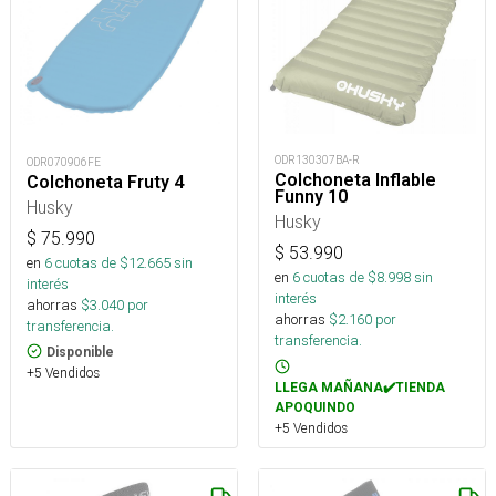
ODR130307BA-R
ODR070906FE
Colchoneta Inflable
Colchoneta Fruty 4
Funny 10
Husky
Husky
$
75.990
$
53.990
en
6
cuotas de $
12.665
sin
en
6
cuotas de $
8.998
sin
interés
interés
ahorras
$
3.040
por
ahorras
$
2.160
por
transferencia.
transferencia.
Disponible
+5 Vendidos
LLEGA MAÑANA✔️TIENDA
APOQUINDO
+5 Vendidos