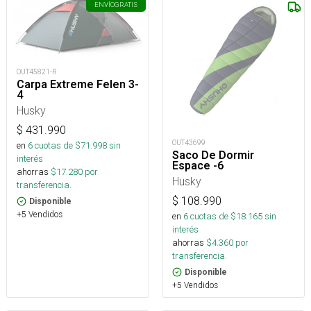
ENVÍO
GRATIS
OUT45821-R
Carpa Extreme Felen 3-
4
Husky
$
431.990
OUT43699
en
6
cuotas de $
71.998
sin
Saco De Dormir
interés
Espace -6
ahorras
$
17.280
por
Husky
transferencia.
$
108.990
Disponible
+5 Vendidos
en
6
cuotas de $
18.165
sin
interés
ahorras
$
4.360
por
transferencia.
Disponible
+5 Vendidos