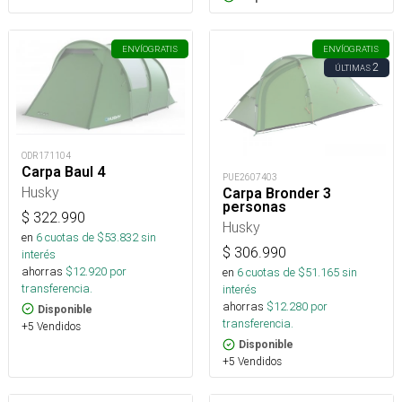
ENVÍO
GRATIS
ENVÍO
GRATIS
2
ÚLTIMAS
ODR171104
Carpa Baul 4
PUE2607403
Husky
Carpa Bronder 3
personas
$
322.990
Husky
en
6
cuotas de $
53.832
sin
$
306.990
interés
ahorras
$
12.920
por
en
6
cuotas de $
51.165
sin
transferencia.
interés
ahorras
$
12.280
por
Disponible
transferencia.
+5 Vendidos
Disponible
+5 Vendidos