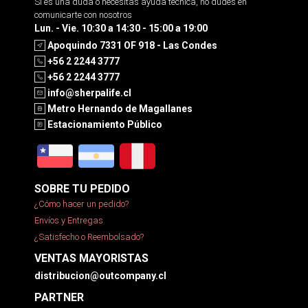
Si es una duda o necesitas ayuda tecnica, no dudes en
comunicarte con nosotros
Lun. - Vie. 10:30 a 14:30 - 15:00 a 19:00
Apoquindo 7331 OF 918 - Las Condes
+56 2 2244 3777
+56 2 2244 3777
info@sherpalife.cl
Metro Hernando de Magallanes
Estacionamiento Público
SOBRE TU PEDIDO
¿Cómo hacer un pedido?
Envíos y Entregas
¿Satisfecho o Reembolsado?
VENTAS MAYORISTAS
distribucion@outcompany.cl
PARTNER