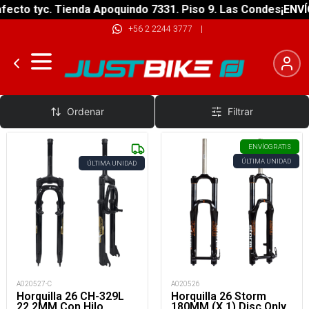
ecto tyc. Tienda Apoquindo 7331. Piso 9. Las Condes
¡ENVÍO
+56 2 2244 3777
|
Horquillas Aro 26"
Ordenar
Filtrar
ENVÍO
GRATIS
ÚLTIMA UNIDAD
ÚLTIMA UNIDAD
A020527-C
A020526
Horquilla 26 CH-329L
Horquilla 26 Storm
22.2MM Con Hilo
180MM (X 1) Disc Only