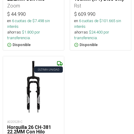
Zoom
Rst
$
44.990
$
609.990
en
6
cuotas de $
7.498
sin
en
6
cuotas de $
101.665
sin
interés
interés
ahorras
$
1.800
por
ahorras
$
24.400
por
transferencia.
transferencia.
Disponible
Disponible
ÚLTIMA UNIDAD
A020528-C
Horquilla 26 CH-381
22.2MM Con Hilo