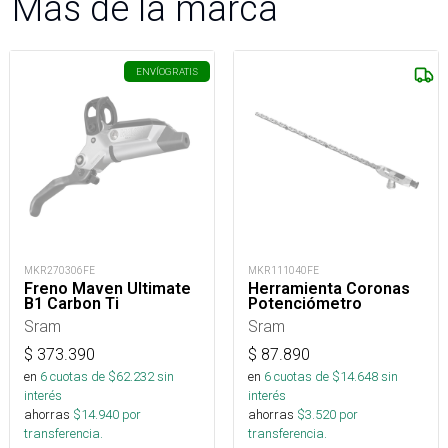
Más de la marca
ENVÍO
GRATIS
MKR270306FE
MKR111040FE
Freno Maven Ultimate
Herramienta Coronas
B1 Carbon Ti
Potenciómetro
Sram
Sram
$
373.390
$
87.890
en
6
cuotas de $
62.232
sin
en
6
cuotas de $
14.648
sin
interés
interés
ahorras
$
14.940
por
ahorras
$
3.520
por
transferencia.
transferencia.