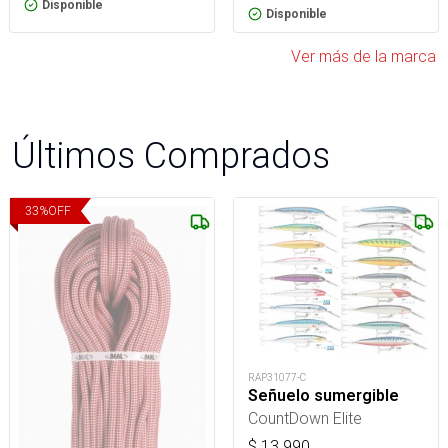
Disponible
Disponible
Ver más de la marca
Últimos Comprados
33
%
OFF
RAP31077-C
Señuelo sumergible
CountDown Elite
$
13.990