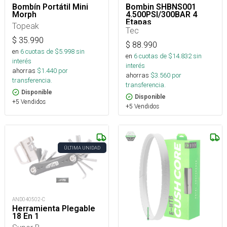
Bombín Portátil Mini
Bombin SHBNS001
Morph
4.500PSI/300BAR 4
Etapas
Topeak
Tec
$
35.990
$
88.990
en
6
cuotas de $
5.998
sin
en
6
cuotas de $
14.832
sin
interés
interés
ahorras
$
1.440
por
ahorras
$
3.560
por
transferencia.
transferencia.
Disponible
Disponible
+5 Vendidos
+5 Vendidos
ÚLTIMA UNIDAD
AND040502-C
Herramienta Plegable
18 En 1