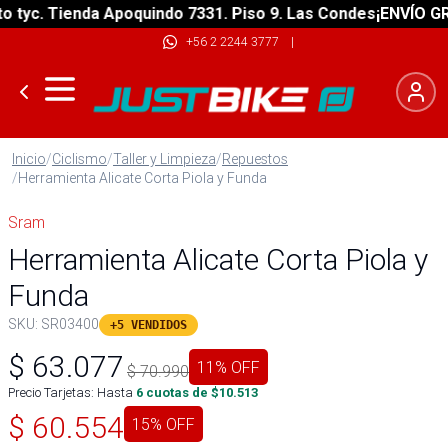
yc. Tienda Apoquindo 7331. Piso 9. Las Condes
¡ENVÍO GRATI
+56 2 2244 3777
|
Inicio
/
Ciclismo
/
Taller y Limpieza
/
Repuestos
/
Herramienta Alicate Corta Piola y Funda
Sram
Herramienta Alicate Corta Piola y
Funda
SKU:
SR03400
+5 VENDIDOS
$
63.077
11
% OFF
$
70.990
Precio Tarjetas: Hasta
6
cuotas de $
10.513
$
60.554
15
% OFF