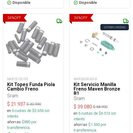
Disponible
Disponible
34
%
OFF
34
%
OFF
ÚLTIMA UNIDAD
MKR151201FE
MKR300303GI-R
Kit Topes Funda Piola
Kit Servicio Manilla
Cambio Freno
Freno Maven Bronze
B1
Sram
Sram
$
21.937
$
32.990
$
39.080
$
58.990
en
6
cuotas de $
3.656
sin
en
6
cuotas de $
6.513
sin
interés
interés
ahorras
$
880
por
ahorras
$
1.560
por
transferencia.
transferencia.