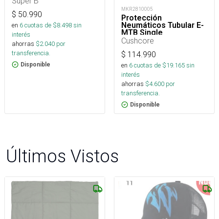
Super B
MKR2810005
$
50.990
Protección
Neumáticos Tubular E-
en
6
cuotas de $
8.498
sin
MTB Single
interés
Cushcore
ahorras
$
2.040
por
transferencia.
$
114.990
Disponible
en
6
cuotas de $
19.165
sin
interés
ahorras
$
4.600
por
transferencia.
Disponible
Últimos Vistos