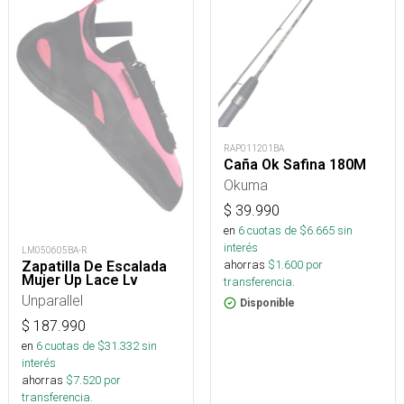
RAP011201BA
Caña Ok Safina 180M
Okuma
$
39.990
en
6
cuotas de $
6.665
sin
interés
LM050605BA-R
ahorras
$
1.600
por
Zapatilla De Escalada
Mujer Up Lace Lv
transferencia.
Unparallel
Disponible
$
187.990
en
6
cuotas de $
31.332
sin
interés
ahorras
$
7.520
por
transferencia.