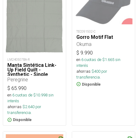
TEC091502-C
Gorro Motif Flat
Okuma
$
9.990
en
6
cuotas de $
1.665
sin
LM240507BA-R
Manta Sintética Link-
interés
Up Field Quilt -
ahorras
$
400
por
Synthetic - Single
transferencia.
Peregrine
Disponible
$
65.990
en
6
cuotas de $
10.998
sin
interés
ahorras
$
2.640
por
transferencia.
Disponible