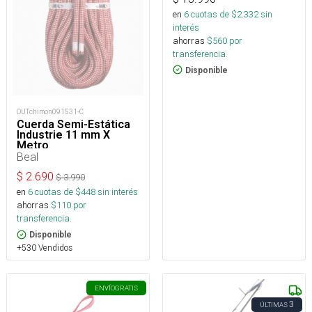
en
6
cuotas de $
2.332
sin
interés
ahorras
$
560
por
transferencia.
Disponible
OUTchimon091531-C
Cuerda Semi-Estática
Industrie 11 mm X
Metro
Beal
$
2.690
$
3.990
en
6
cuotas de $
448
sin interés
ahorras
$
110
por
transferencia.
Disponible
+530 Vendidos
ENVÍO
GRATIS
3
ÚLTIMAS