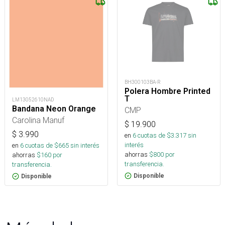
BH300103BA-R
Polera Hombre Printed
T
LM13052610NAD
Bandana Neon Orange
CMP
Carolina Manuf
$
19.900
$
3.990
en
6
cuotas de $
3.317
sin
interés
en
6
cuotas de $
665
sin interés
ahorras
$
800
por
ahorras
$
160
por
transferencia.
transferencia.
Disponible
Disponible