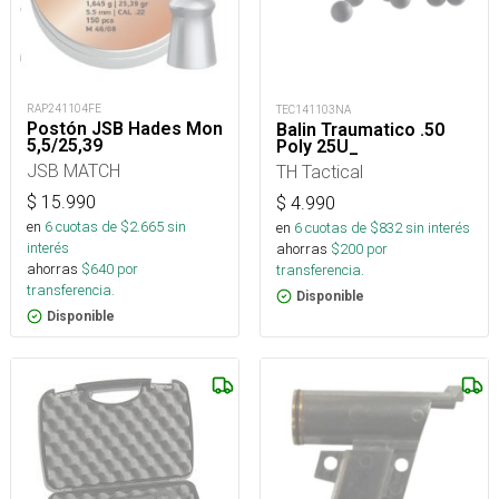
RAP241104FE
TEC141103NA
Postón JSB Hades Mon
Balin Traumatico .50
5,5/25,39
Poly 25U_
JSB MATCH
TH Tactical
$
15.990
$
4.990
en
6
cuotas de $
2.665
sin
en
6
cuotas de $
832
sin interés
interés
ahorras
$
200
por
ahorras
$
640
por
transferencia.
transferencia.
Disponible
Disponible