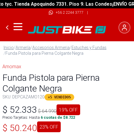
yc. Tienda Apoquindo 7331. Piso 9. Las Condes
¡ENVÍO GRATI
+56 2 2244 3777
|
Inicio
/
Armería
/
Accesorios Armeria
/
Estuches y Fundas
/
Funda Pistola para Pierna Colgante Negra
Amomax
Funda Pistola para Pierna
Colgante Negra
SKU:
DEPCAZAMO120
+5 VENDIDOS
$
52.333
19
% OFF
$
64.990
Precio Tarjetas: Hasta
6
cuotas de $
8.722
$
50.240
23
% OFF