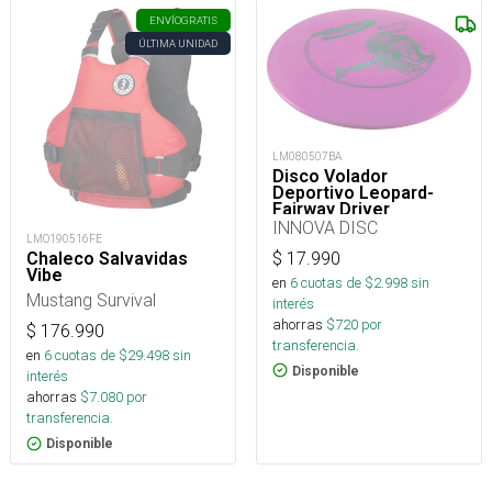
ENVÍO
GRATIS
ÚLTIMA UNIDAD
LM080507BA
Disco Volador
Deportivo Leopard-
Fairway Driver
INNOVA DISC
LMO190516FE
$
17.990
Chaleco Salvavidas
Vibe
en
6
cuotas de $
2.998
sin
Mustang Survival
interés
ahorras
$
720
por
$
176.990
transferencia.
en
6
cuotas de $
29.498
sin
Disponible
interés
ahorras
$
7.080
por
transferencia.
Disponible