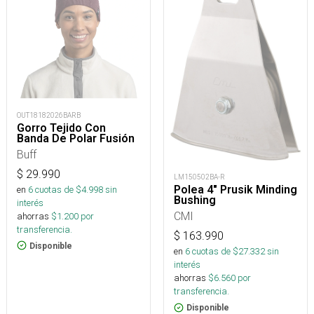
OUT18182026BARB
Gorro Tejido Con
Banda De Polar Fusión
Buff
$
29.990
LM150502BA-R
Polea 4" Prusik Minding
en
6
cuotas de $
4.998
sin
Bushing
interés
CMI
ahorras
$
1.200
por
transferencia.
$
163.990
Disponible
en
6
cuotas de $
27.332
sin
interés
ahorras
$
6.560
por
transferencia.
Disponible