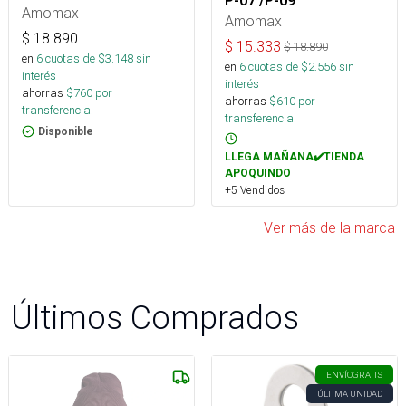
P-07 /P-09
Amomax
Amomax
$
18.890
$
15.333
$
18.890
en
6
cuotas de $
3.148
sin
en
6
cuotas de $
2.556
sin
interés
interés
ahorras
$
760
por
ahorras
$
610
por
transferencia.
transferencia.
Disponible
LLEGA MAÑANA✔️TIENDA
APOQUINDO
+5 Vendidos
Ver más de la marca
Últimos Comprados
ENVÍO
GRATIS
ÚLTIMA UNIDAD