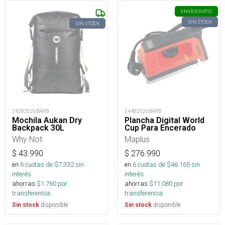
ENVÍO
GRATIS
SIN STOCK
SIN STOCK
24282026BARB
24482026BARB
Mochila Aukan Dry
Plancha Digital World
Backpack 30L
Cup Para Encerado
Why Not
Maplus
$
43.990
$
276.990
en
6
cuotas de $
7.332
sin
en
6
cuotas de $
46.165
sin
interés
interés
ahorras
$
1.760
por
ahorras
$
11.080
por
transferencia.
transferencia.
disponible
disponible
Sin stock
Sin stock