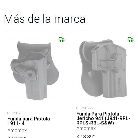
Más de la marca
GILI201222
Funda Para Pistola
GILI201205
Jericho 941 (J941-RPL-
Funda para Pistola
RPLS-RBL-S&W)
1911- 4
Amomax
Amomax
$
18.890