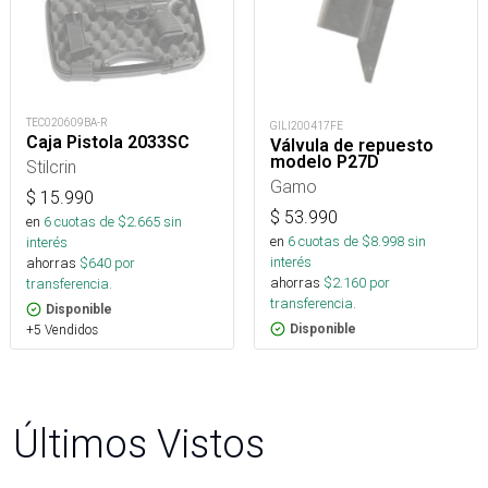
TEC020609BA-R
GILI200417FE
Caja Pistola 2033SC
Válvula de repuesto
modelo P27D
Stilcrin
Gamo
$
15.990
$
53.990
en
6
cuotas de $
2.665
sin
en
6
cuotas de $
8.998
sin
interés
interés
ahorras
$
640
por
ahorras
$
2.160
por
transferencia.
transferencia.
Disponible
+5 Vendidos
Disponible
Últimos Vistos