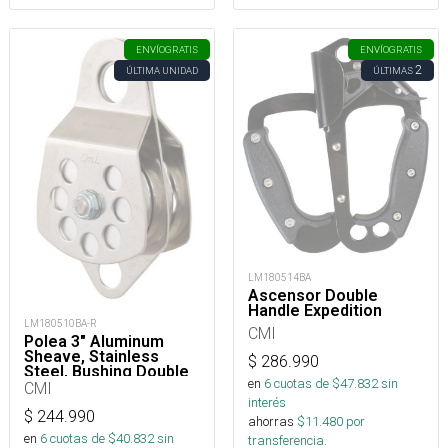
ENVÍO
GRATIS
ENVÍO
GRATIS
2
ÚLTIMA UNIDAD
ÚLTIMAS
LM180514BA
Ascensor Double
Handle Expedition
LM180510BA-R
CMI
Polea 3" Aluminum
Sheave, Stainless
$
286.990
Steel, Bushing Double
en
6
cuotas de $
47.832
sin
CMI
interés
$
244.990
ahorras
$
11.480
por
en
6
cuotas de $
40.832
sin
transferencia.