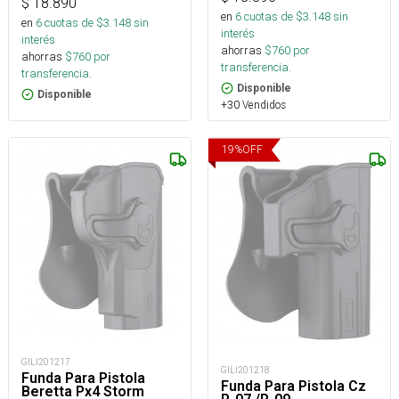
$
18.890
en
6
cuotas de $
3.148
sin
en
6
cuotas de $
3.148
sin
interés
interés
ahorras
$
760
por
ahorras
$
760
por
transferencia.
transferencia.
Disponible
Disponible
+30 Vendidos
19
%
OFF
GILI201217
GILI201218
Funda Para Pistola
Funda Para Pistola Cz
Beretta Px4 Storm