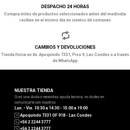
DESPACHO 24 HORAS
Compra miles de productos seleccionados antes del mediodía
recibes en el mismo día en cientos de comunas
CAMBIOS Y DEVOLUCIONES
Tienda física en Av. Apoquindo 7331, Piso 9, Las Condes o a través
de WhatsApp
NUESTRA TIENDA
Si es una duda o necesitas ayuda tecnica, no dudes en
comunicarte con nosotros
Lun. - Vie. 10:30 a 14:30 - 15:00 a 19:00
Apoquindo 7331 OF 918 - Las Condes
+56 2 2244 3777
+56 2 2244 3777