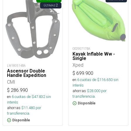
2
ÚLTIMAS
OD290717BA
Kayak Inflable Ww -
Single
Xped
LM180514BA
Ascensor Double
$
699.900
Handle Expedition
en
6
cuotas de $
116.650
sin
CMI
interés
$
286.990
ahorras
$
28.000
por
transferencia.
en
6
cuotas de $
47.832
sin
interés
Disponible
ahorras
$
11.480
por
transferencia.
Disponible