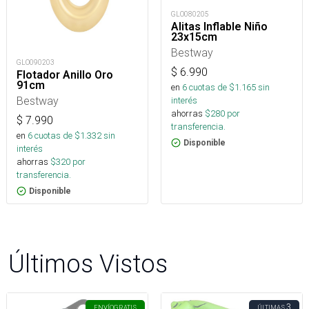
GLO080205
Alitas Inflable Niño
23x15cm
Bestway
GLO090203
$
6.990
Flotador Anillo Oro
91cm
en
6
cuotas de $
1.165
sin
Bestway
interés
ahorras
$
280
por
$
7.990
transferencia.
en
6
cuotas de $
1.332
sin
Disponible
interés
ahorras
$
320
por
transferencia.
Disponible
Últimos Vistos
3
ENVÍO
GRATIS
ÚLTIMAS