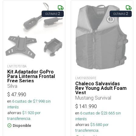
2
2
ÚLTIMAS
ÚLTIMAS
LM170701BA
Kit Adaptador GoPro
Para Linterna Frontal
LMO190509FE
Free Series
Chaleco Salvavidas
Silva
Rev Young Adult Foam
Vest
$
47.990
Mustang Survival
en
6
cuotas de $
7.998
sin
$
141.990
interés
ahorras
$
1.920
por
en
6
cuotas de $
23.665
sin
transferencia.
interés
ahorras
$
5.680
por
Disponible
transferencia.