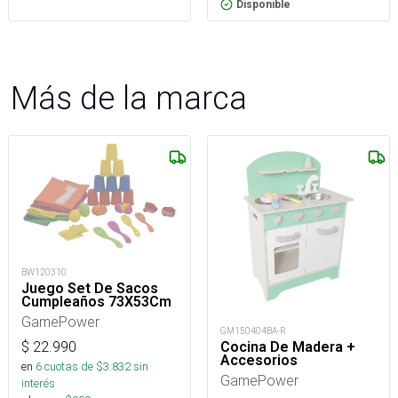
Disponible
Más de la marca
BW120310
Juego Set De Sacos
Cumpleaños 73X53Cm
GamePower
GM150404BA-R
$
22.990
Cocina De Madera +
Accesorios
en
6
cuotas de $
3.832
sin
GamePower
interés