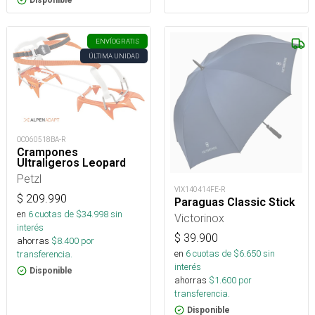
Disponible
ENVÍO
GRATIS
ÚLTIMA UNIDAD
OC060518BA-R
Crampones
Ultraligeros Leopard
Petzl
VIX140414FE-R
$
209.990
Paraguas Classic Stick
en
6
cuotas de $
34.998
sin
Victorinox
interés
$
39.900
ahorras
$
8.400
por
en
6
cuotas de $
6.650
sin
transferencia.
interés
Disponible
ahorras
$
1.600
por
transferencia.
Disponible