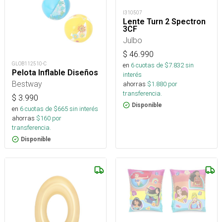
I310507
Lente Turn 2 Spectron
3CF
Julbo
$
46.990
GLOB112510-C
en
6
cuotas de $
7.832
sin
Pelota Inflable Diseños
interés
Bestway
ahorras
$
1.880
por
transferencia.
$
3.990
Disponible
en
6
cuotas de $
665
sin interés
ahorras
$
160
por
transferencia.
Disponible