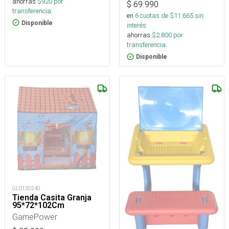
ahorras
$
920
por
$
69.990
transferencia.
en
6
cuotas de $
11.665
sin
Disponible
interés
ahorras
$
2.800
por
transferencia.
Disponible
GLO130240
Tienda Casita Granja
95*72*102Cm
GamePower