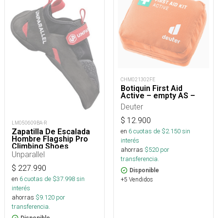
CHM021302FE
Botiquin First Aid
Active – empty AS –
Deuter
$
12.900
LM050609BA-R
Zapatilla De Escalada
en
6
cuotas de $
2.150
sin
Hombre Flagship Pro
interés
Climbing Shoes
ahorras
$
520
por
Unparallel
transferencia.
$
227.990
Disponible
en
6
cuotas de $
37.998
sin
+5 Vendidos
interés
ahorras
$
9.120
por
transferencia.