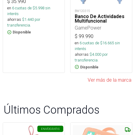
$
35.990
en
6
cuotas de $
5.998
sin
BW120315
interés
Banco De Actividades
ahorras
$
1.440
por
Multifuncional
transferencia.
GamePower
Disponible
$
99.990
en
6
cuotas de $
16.665
sin
interés
ahorras
$
4.000
por
transferencia.
Disponible
Ver más de la marca
Últimos Comprados
ENVÍO
GRATIS