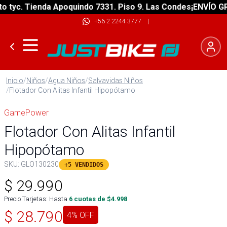
yc. Tienda Apoquindo 7331. Piso 9. Las Condes
¡ENVÍO GRATI
+56 2 2244 3777
|
Inicio
/
Niños
/
Agua Niños
/
Salvavidas Niños
/
Flotador Con Alitas Infantil Hipopótamo
GamePower
Flotador Con Alitas Infantil
Hipopótamo
SKU:
GLO130230
+5 VENDIDOS
$
29.990
Precio Tarjetas: Hasta
6
cuotas de $
4.998
$
28.790
4
% OFF