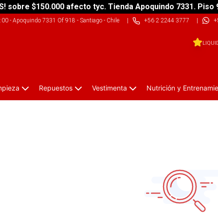
S! sobre $150.000 afecto tyc. Tienda Apoquindo 7331. Piso 
9:00
-
Apoquindo 7331 Of 918 - Santiago - Chile
|
+56 2 2244 3777
|
+
LIQUI
impieza
Repuestos
Vestimenta
Nutrición y Entrenami