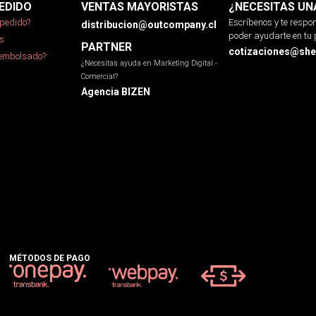
EDIDO
VENTAS MAYORISTAS
¿NECESITAS UN
pedido?
Escríbenos y te resp
distribucion@outcompany.cl
poder ayudarte en tu 
s
PARTNER
cotizaciones@sher
eembolsado?
¿Necesitas ayuda en Marketing Digital -
Comercial?
Agencia BIZEN
MÉTODOS DE PAGO