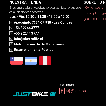
NUESTRA TIENDA
SOBRE TU P
Si es una duda o necesitas ayuda tecnica, no dudes en
¿Cómo hacer un 
comunicarte con nosotros
Envíos y Entrega
Lun. - Vie. 10:30 a 14:30 - 15:00 a 19:00
¿Satisfecho o R
Apoquindo 7331 OF 918 - Las Condes
+56 2 2244 3777
+56 2 2244 3777
info@sherpalife.cl
Metro Hernando de Magallanes
Estacionamiento Público
SIGUENOS
@sherpalife