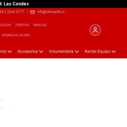
9. Las Condes
56 2 2244 3777
|
info@sherpalife.cl
DACIÓN
OFERTAS
MARCAS
DESPACHO 24 HRS
ento
Accesorios
Indumentaria
Rental Equipo