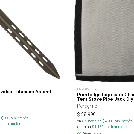
LM230505BA
ividual Titanium Ascent
Puerto Ignífugo para Ch
Tent Stove Pipe Jack Diy
Peregrine
$
28.990
 $
998
sin interés
en
6
cuotas de $
4.832
sin interés
por transferencia.
ahorras
$
1.160
por transferencia
Disponible