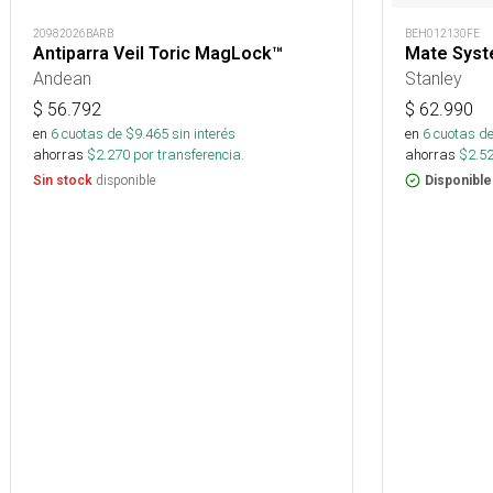
20982026BARB
BEH012130FE
Antiparra Veil Toric MagLock™
Mate Syste
Andean
Stanley
$
56.792
$
62.990
en
6
cuotas de $
9.465
sin interés
en
6
cuotas de
ahorras
$
2.270
por transferencia.
ahorras
$
2.5
disponible
Sin stock
Disponible