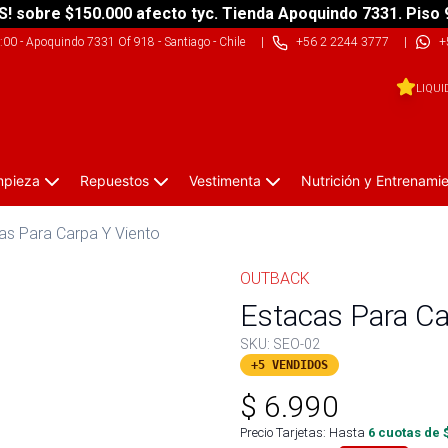
S! sobre $150.000 afecto tyc. Tienda Apoquindo 7331. Piso 
9:00
-
Apoquindo 7331 Of 918 - Santiago - Chile
|
+56 2 2244 3777
|
+
LIQUI
impieza
Repuestos
Vestimenta
Nutrición y Entrenami
as Para Carpa Y Viento
OUTBACK
Estacas Para Ca
SKU:
SEO-02
+5 VENDIDOS
$
6.990
Precio Tarjetas: Hasta
6
cuotas de 