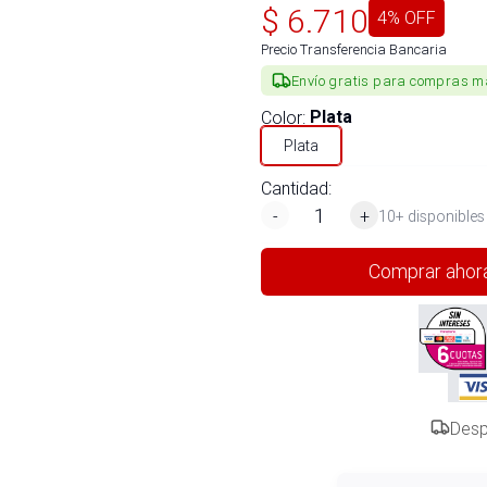
$
6.710
4
% OFF
Precio Transferencia Bancaria
Envío gratis para compras m
Color
:
Plata
Plata
Cantidad:
-
+
10+ disponibles
Comprar ahor
Desp