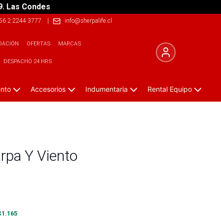
9. Las Condes
56 2 2244 3777
|
info@sherpalife.cl
DACIÓN
OFERTAS
MARCAS
DESPACHO 24 HRS
ento
Accesorios
Indumentaria
Rental Equipo
rpa Y Viento
$
1.165