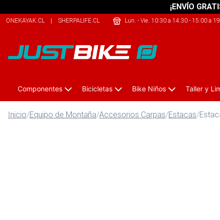
¡ENVÍO GRATI
ONEKAYAK.CL
|
SHERPALIFE.CL
|
THECLIMB.CL
Lun. - Vie. 10:30 a 14:30 - 15:00 a 1
Componentes
Bicicletas
Bike Niños
Taller y L
Inicio
/
Equipo de Montaña
/
Accesorios Carpas
/
Estacas
/
Estac