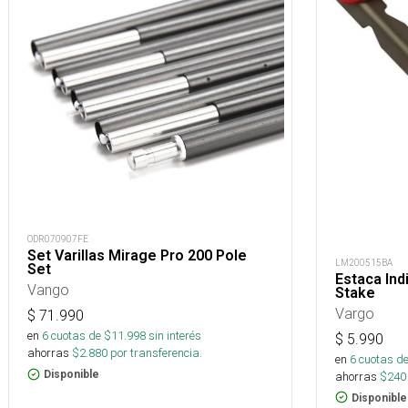
ODR070907FE
Set Varillas Mirage Pro 200 Pole
LM200515BA
Set
Estaca Ind
Vango
Stake
Vargo
$
71.990
en
6
cuotas de $
11.998
sin interés
$
5.990
ahorras
$
2.880
por transferencia.
en
6
cuotas de
Disponible
ahorras
$
240
Disponible