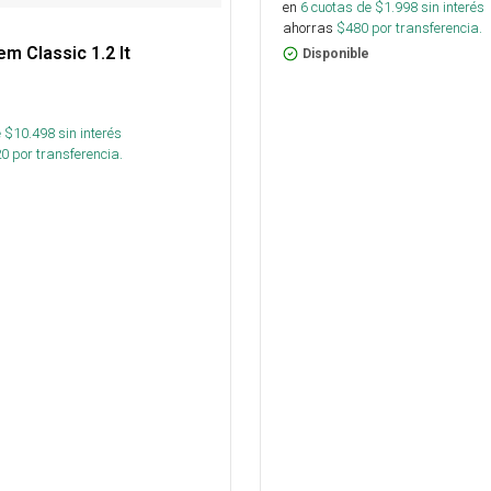
en
6
cuotas de $
1.998
sin interés
ahorras
$
480
por transferencia.
m Classic 1.2 lt
Disponible
 $
10.498
sin interés
20
por transferencia.