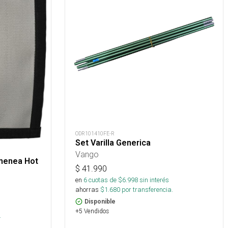
ODR101410FE-R
Set Varilla Generica
Vango
imenea Hot
$
41.990
en
6
cuotas de $
6.998
sin interés
ahorras
$
1.680
por transferencia.
Disponible
+5 Vendidos
.