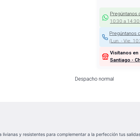
Pregúntanos 
10:30 a 14:30
Pregúntanos d
(
Lun. - Vie. 10
Visítanos en
Santiago - Ch
Despacho normal
livianas y resistentes para complementar a la perfección tus salidas a