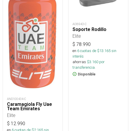
AI36943-C
Soporte Rodillo
Elite
$
78.990
en
6
cuotas de $
13.165
sin
interés
ahorras
$
3.160
por
transferencia.
Disponible
AND100434-C
Caramagiola Fly Uae
Team Emirates
Elite
$
12.990
en
6
cuotas de $
2.165
sin