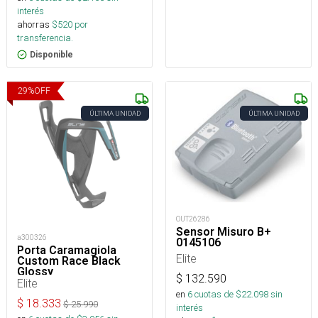
interés
ahorras
$
520
por
transferencia.
Disponible
29
%
OFF
ÚLTIMA UNIDAD
ÚLTIMA UNIDAD
OUT26286
Sensor Misuro B+
a300326
0145106
Porta Caramagiola
Elite
Custom Race Black
Glossy
$
132.590
Elite
en
6
cuotas de $
22.098
sin
$
18.333
$
25.990
interés