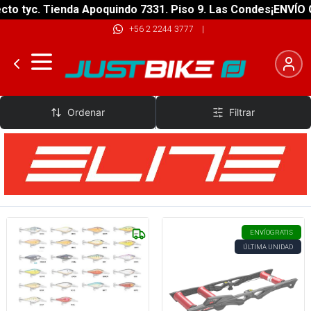
o tyc. Tienda Apoquindo 7331. Piso 9. Las Condes
¡ENVÍO GR
+56 2 2244 3777
|
Elite
Ordenar
Filtrar
ENVÍO
GRATIS
ÚLTIMA UNIDAD