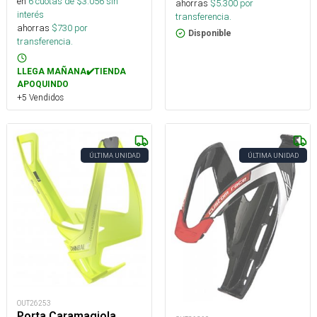
en
6
cuotas de $
3.056
sin
ahorras
$
5.300
por
interés
transferencia.
ahorras
$
730
por
Disponible
transferencia.
LLEGA MAÑANA✔️TIENDA
APOQUINDO
+5 Vendidos
ÚLTIMA UNIDAD
ÚLTIMA UNIDAD
OUT26253
Porta Caramagiola