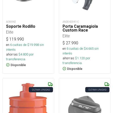
AI36942
AND042941-C
Soporte Rodillo
Porta Caramagiola
Custom Race
Elite
Elite
$
119.990
$
27.990
en
6
cuotas de $
19.998
sin
en
6
cuotas de $
4.665
sin
interés
interés
ahorras
$
4.800
por
ahorras
$
1.120
por
transferencia.
transferencia.
Disponible
Disponible
ÚLTIMA UNIDAD
ÚLTIMA UNIDAD