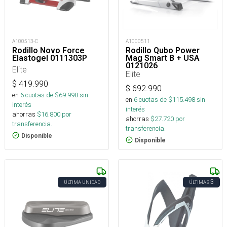
A100513-C
A1000511
Rodillo Novo Force
Rodillo Qubo Power
Elastogel 0111303P
Mag Smart B + USA
0121026
Elite
Elite
$
419.990
$
692.990
en
6
cuotas de $
69.998
sin
en
6
cuotas de $
115.498
sin
interés
interés
ahorras
$
16.800
por
ahorras
$
27.720
por
transferencia.
transferencia.
Disponible
Disponible
3
ÚLTIMA UNIDAD
ÚLTIMAS