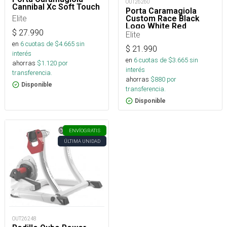
OUT26260
Cannibal Xc Soft Touch
Porta Caramagiola
Elite
Custom Race Black
Logo White Red
$
27.990
Elite
en
6
cuotas de $
4.665
sin
$
21.990
interés
en
6
cuotas de $
3.665
sin
ahorras
$
1.120
por
interés
transferencia.
ahorras
$
880
por
Disponible
transferencia.
Disponible
ENVÍO
GRATIS
ÚLTIMA UNIDAD
OUT26248