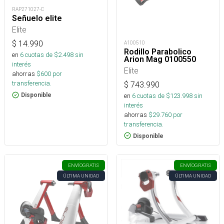
RAP271027-C
Señuelo elite
Elite
$
14.990
A100510
Rodillo Parabolico
en
6
cuotas de $
2.498
sin
Arion Mag 0100550
interés
Elite
ahorras
$
600
por
transferencia.
$
743.990
en
6
cuotas de $
123.998
sin
Disponible
interés
ahorras
$
29.760
por
transferencia.
Disponible
ENVÍO
GRATIS
ENVÍO
GRATIS
ÚLTIMA UNIDAD
ÚLTIMA UNIDAD