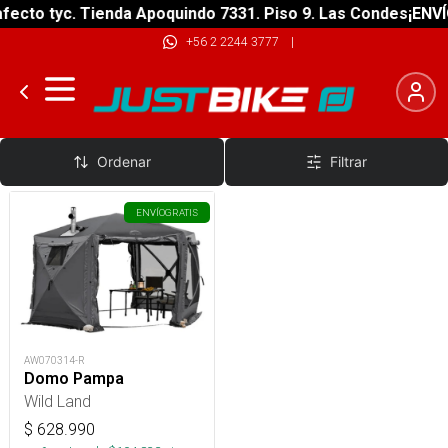
fecto tyc. Tienda Apoquindo 7331. Piso 9. Las Condes
¡ENVÍ
+56 2 2244 3777
|
Domos Y Comedores Expediciones
Ordenar
Filtrar
ENVÍO
GRATIS
AW070314-R
Domo Pampa
Wild Land
$
628.990