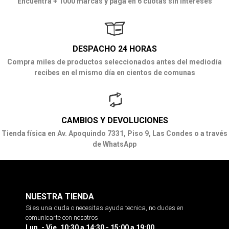
Encuentra + 1000 marcas y paga en 6 cuotas sin intereses
DESPACHO 24 HORAS
Compra miles de productos seleccionados antes del mediodía
recibes en el mismo día en cientos de comunas
CAMBIOS Y DEVOLUCIONES
Tienda física en Av. Apoquindo 7331, Piso 9, Las Condes o a través
de WhatsApp
NUESTRA TIENDA
Si es una duda o necesitas ayuda tecnica, no dudes en
comunicarte con nosotros
Lun. - Vie. 10:30 a 14:30 - 15:00 a 19:00