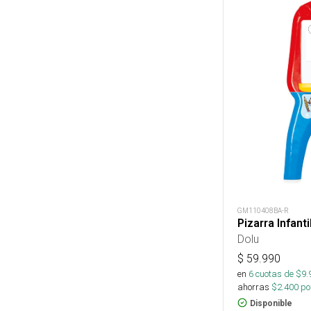
GM110408BA-R
Pizarra Infant
Dolu
$
59.990
en
6
cuotas de $
9.
ahorras
$
2.400
por
Disponible