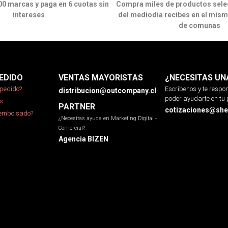
00 marcas y paga en 6 cuotas sin
Compra miles de productos sele
intereses
del mediodía recibes en el mism
de comunas
EDIDO
VENTAS MAYORISTAS
¿NECESITAS UN
pedido?
Escríbenos y te resp
distribucion@outcompany.cl
poder ayudarte en tu 
s
PARTNER
cotizaciones@sher
eembolsado?
¿Necesitas ayuda en Marketing Digital -
Comercial?
Agencia BIZEN