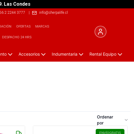
9. Las Condes
56 2 2244 3777
|
info@sherpalife.cl
DACIÓN
OFERTAS
MARCAS
DESPACHO 24 HRS
ento
Accesorios
Indumentaria
Rental Equipo
Ordenar
por
ENVÍO
GRATIS