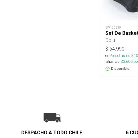
BW120319
Set De Basket
Dolu
$
64.990
en
6
cuotas de $
10
ahorras
$
2.600
por
Disponible
DESPACHO A TODO CHILE
6 CU