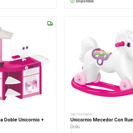
Disponible
GM110412BA-R
ca Doble Unicornio +
Unicornio Mecedor Con Ru
Dolu