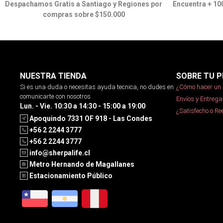
Despachamos Gratis a Santiago y Regiones por
Encuentra + 10
compras sobre $150.000
NUESTRA TIENDA
SOBRE TU P
Si es una duda o necesitas ayuda tecnica, no dudes en
¿Cómo hacer un 
comunicarte con nosotros
Envíos y Entrega
Lun. - Vie. 10:30 a 14:30 - 15:00 a 19:00
¿Satisfecho o R
Apoquindo 7331 OF 918 - Las Condes
+56 2 2244 3777
+56 2 2244 3777
info@sherpalife.cl
Metro Hernando de Magallanes
Estacionamiento Público