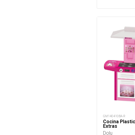
GM140410BA-R
Cocina Plasti
Extras
Dolu