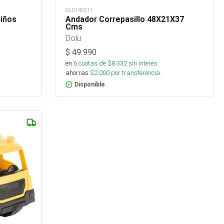
GLO140211
Niños
Andador Correpasillo 48X21X37
Cms
Dolu
$
49.990
en
6
cuotas de $
8.332
sin interés
ahorras
$
2.000
por transferencia.
Disponible