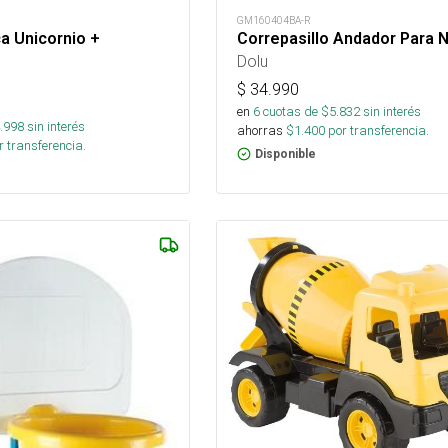
GM160404BA-R
ca Unicornio +
Correpasillo Andador Para 
Dolu
$
34.990
en
6
cuotas de $
5.832
sin interés
.998
sin interés
ahorras
$
1.400
por transferencia.
 transferencia.
Disponible