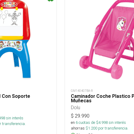
GM140407BA-R
il Con Soporte
Caminador Coche Plastico 
Muñecas
Dolu
$
29.990
998
sin interés
en
6
cuotas de $
4.998
sin interés
 transferencia.
ahorras
$
1.200
por transferencia.