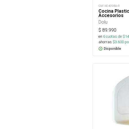
GM140409BA-R
Cocina Plasti
Accesorios
Dolu
$
89.990
en
6
cuotas de $
14
ahorras
$
3.600
por
Disponible