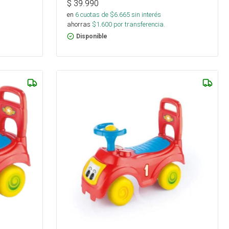
$
39.990
en
6
cuotas de $
6.665
sin interés
ahorras
$
1.600
por transferencia.
Disponible