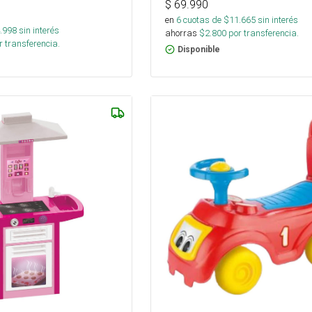
$
69.990
en
6
cuotas de $
11.665
sin interés
.998
sin interés
ahorras
$
2.800
por transferencia.
 transferencia.
Disponible