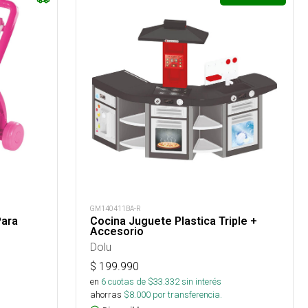
GM140411BA-R
Para
Cocina Juguete Plastica Triple +
Accesorio
Dolu
$
199.990
en
6
cuotas de $
33.332
sin interés
ahorras
$
8.000
por transferencia.