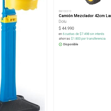
BW130313
Camión Mezclador 42cm La
Dolu
$
44.990
en
6
cuotas de $
7.498
sin interés
ahorras
$
1.800
por transferencia.
Disponible