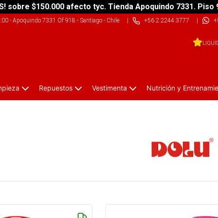
S! sobre $150.000 afecto tyc. Tienda Apoquindo 7331. Piso 
9:00
-
Apoquindo 7331 Of 918 - Santiago - Chile
|
+56 2 2244 3777
|
+
LIQUI
impieza
Repuestos
Vestimenta
Nutrición y Entrenami