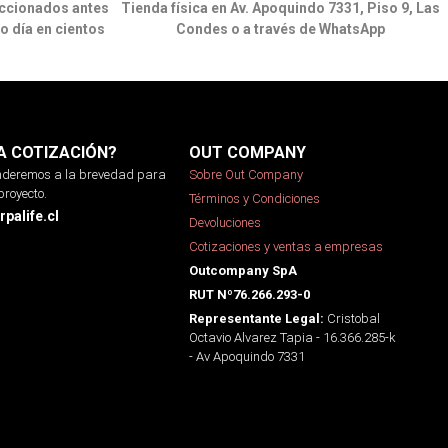
ccionados antes
Tienda física en Av. Apoquindo 7331, Piso 9, Las
o día en cientos
Condes o a través de WhatsApp
A COTIZACIÓN?
OUT COMPANY
onderemos a la brevedad para
Sobre Out Company
proyecto.
Términos y Condiciones
palife.cl
Devoluciones
Cotizaciones y ventas a empresas
Outcompany SpA
RUT Nº76.266.293-0
Cristobal
Representante Legal:
Octavio Alvarez Tapia - 16.366.285-k
- Av Apoquindo 7331