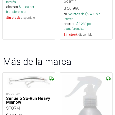
Scarfini
interés
ahorras
$
3.280
por
$
56.990
transferencia.
en
6
cuotas de $
9.498
sin
disponible
Sin stock
interés
ahorras
$
2.280
por
transferencia.
disponible
Sin stock
Más de la marca
RAP091904
Señuelo So-Run Heavy
Minnow
STORM