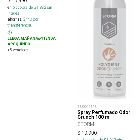
$
10.990
en
6
cuotas de $
1.832
sin
interés
ahorras
$
440
por
transferencia.
LLEGA MAÑANA✔️TIENDA
APOQUINDO
+5 Vendidos
BE200105FE
Spray Perfumado Odor
Crunch 100 ml
STORM
$
10.900
en
6
cuotas de $
1.817
sin