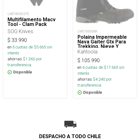
LMO180502FE
Multifilamento Macv
Tool - Clam Pack
SOG Knives
LM010606BA
Polaina Impermeable
$
33.990
Nava Gaiter Gtx Para
Trekking, Nieve Y
en
6
cuotas de $
5.665
sin
Montaña
Kahtoola
interés
ahorras
$
1.360
por
$
105.990
transferencia.
en
6
cuotas de $
17.665
sin
Disponible
interés
ahorras
$
4.240
por
transferencia.
Disponible
DESPACHO A TODO CHILE