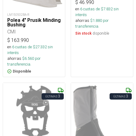
$
46.990
en
6
cuotas de $
7.832
sin
interés
LM150502BA-R
Polea 4" Prusik Minding
ahorras
$
1.880
por
Bushing
transferencia.
CMI
disponible
Sin stock
$
163.990
en
6
cuotas de $
27.332
sin
interés
ahorras
$
6.560
por
transferencia.
Disponible
3
3
ÚLTIMAS
ÚLTIMAS