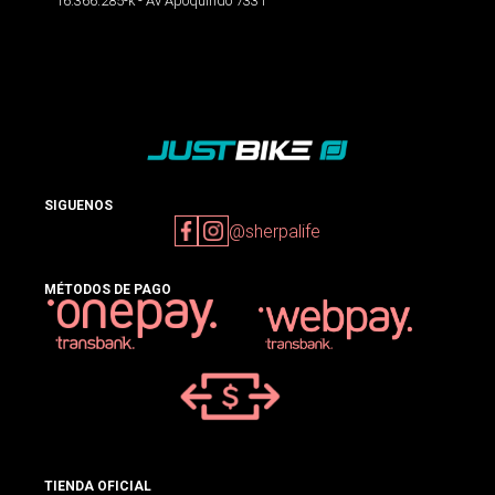
16.366.285-k - Av Apoquindo 7331
SIGUENOS
@sherpalife
MÉTODOS DE PAGO
TIENDA OFICIAL