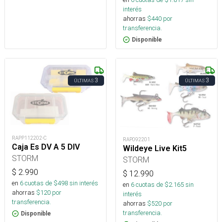
interés
ahorras
$
440
por
transferencia.
Disponible
3
3
ÚLTIMAS
ÚLTIMAS
RAPP112202-C
RAP092201
Caja Es DV A 5 DIV
Wildeye Live Kit5
STORM
STORM
$
2.990
$
12.990
en
6
cuotas de $
498
sin interés
en
6
cuotas de $
2.165
sin
ahorras
$
120
por
interés
transferencia.
ahorras
$
520
por
transferencia.
Disponible