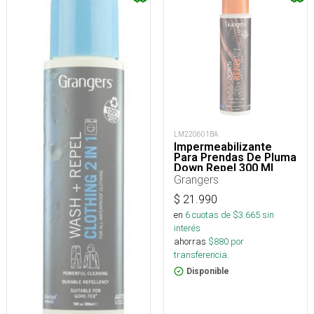
LM220601BA
Impermeabilizante
Para Prendas De Pluma
Down Repel 300 Ml
Grangers
$
21.990
en
6
cuotas de $
3.665
sin
interés
ahorras
$
880
por
transferencia.
Disponible