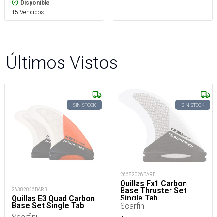
Disponible
+5 Vendidos
Últimos Vistos
SIN STOCK
SIN STOCK
26682026BARB
Quillas Fx1 Carbon
Base Thruster Set
26382026BARB
Single Tab
Quillas E3 Quad Carbon
Base Set Single Tab
Scarfini
Scarfini