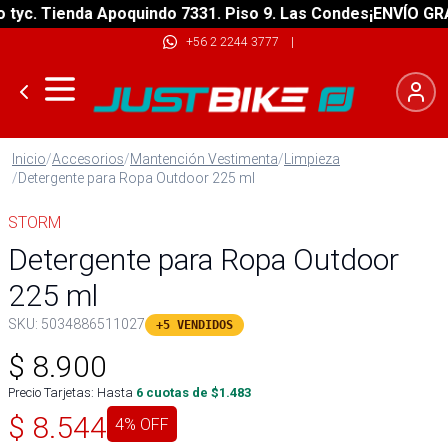
c. Tienda Apoquindo 7331. Piso 9. Las Condes
¡ENVÍO GRATIS
+56 2 2244 3777
|
Inicio
/
Accesorios
/
Mantención Vestimenta
/
Limpieza
/
Detergente para Ropa Outdoor 225 ml
STORM
Detergente para Ropa Outdoor
225 ml
SKU:
5034886511027
+5 VENDIDOS
$
8.900
Precio Tarjetas: Hasta
6
cuotas de $
1.483
$
8.544
4
% OFF