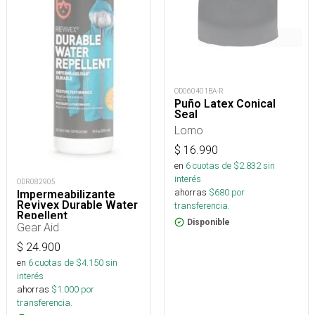
OD060401BA-R
Puño Latex Conical
Seal
Lomo
$
16.990
en
6
cuotas de $
2.832
sin
interés
ODR082905
ahorras
$
680
por
Impermeabilizante
Revivex Durable Water
transferencia.
Repellent
Disponible
Gear Aid
$
24.900
en
6
cuotas de $
4.150
sin
interés
ahorras
$
1.000
por
transferencia.