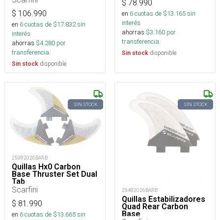
$
78.990
$
106.990
en
6
cuotas de $
13.165
sin
interés
en
6
cuotas de $
17.832
sin
ahorras
$
3.160
por
interés
transferencia.
ahorras
$
4.280
por
transferencia.
disponible
Sin stock
disponible
Sin stock
SIN STOCK
SIN STOCK
25982026BARB
Quillas Hx0 Carbon
Base Thruster Set Dual
Tab
Scarfini
25482026BARB
Quillas Estabilizadores
$
81.990
Quad Rear Carbon
Base
en
6
cuotas de $
13.665
sin