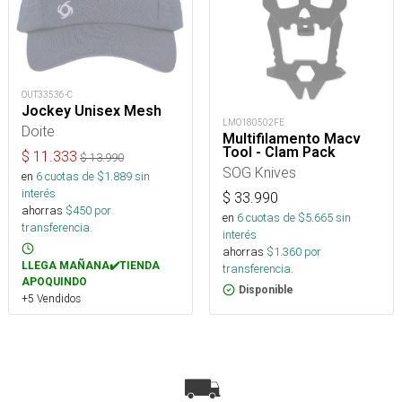
OUT33536-C
Jockey Unisex Mesh
LMO180502FE
Doite
Multifilamento Macv
Tool - Clam Pack
$
11.333
$
13.990
SOG Knives
en
6
cuotas de $
1.889
sin
interés
$
33.990
ahorras
$
450
por
en
6
cuotas de $
5.665
sin
transferencia.
interés
ahorras
$
1.360
por
LLEGA MAÑANA✔️TIENDA
transferencia.
APOQUINDO
Disponible
+5 Vendidos