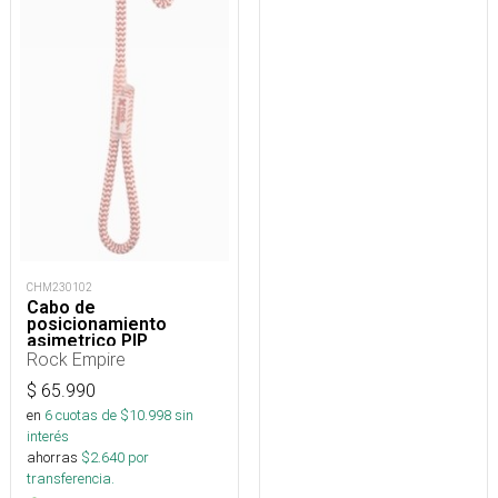
CHM230102
Cabo de
posicionamiento
asimetrico PIP
regulable 15 a 85 cm
Rock Empire
$
65.990
en
6
cuotas de $
10.998
sin
interés
ahorras
$
2.640
por
transferencia.