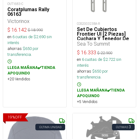
OUT1683-C
Coratplumas Rally
06163
Victorinox
COS200323BA-R
Set De Cubiertos
$
16.142
$
18.990
Frontier Ul [2 Piezas]
en
6
cuotas de $
2.690
sin
Cuchara Y Tenedor De
interés
Mango Largo
Sea To Summit
ahorras
$
650
por
$
16.333
$
22.900
transferencia.
en
6
cuotas de $
2.722
sin
interés
LLEGA MAÑANA✔️TIENDA
ahorras
$
650
por
APOQUINDO
transferencia.
+20 Vendidos
LLEGA MAÑANA✔️TIENDA
APOQUINDO
+5 Vendidos
19
%
OFF
3
ÚLTIMA UNIDAD
ÚLTIMAS