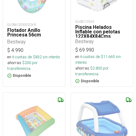
GLOB112524
GLOBA1203002CA-R
Piscina Helados
Flotador Anillo
Inflable con pelotas
Princesa 56cm
122X84X84Cms
Bestway
Bestway
$
69.990
$
4.990
en
6
cuotas de $
11.665
sin
en
6
cuotas de $
832
sin interés
interés
ahorras
$
200
por
ahorras
$
2.800
por
transferencia.
transferencia.
Disponible
Disponible