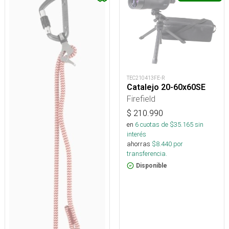
TEC210413FE-R
Catalejo 20-60x60SE
Firefield
$
210.990
en
6
cuotas de $
35.165
sin
interés
ahorras
$
8.440
por
transferencia.
Disponible