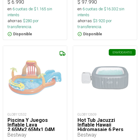
$
6.990
$
97.990
en
6
cuotas de $
1.165
sin
en
6
cuotas de $
16.332
sin
interés
interés
ahorras
$
280
por
ahorras
$
3.920
por
transferencia.
transferencia.
Disponible
Disponible
ENVÍO
GRATIS
GLOB112532
GLOB112609
Piscina Y Juegos
Hot Tub Jacuzzi
Inflable Lava
Inflable Hawaii
2.65Mx2.65Mx1.04M
Hidromasaje 6 Pers
Bestway
Bestway