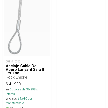
OUTm110702
Anclaje Cable De
Acero Lanyard Sara II
120 Cm
Rock Empire
$
41.990
en
6
cuotas de $
6.998
sin
interés
ahorras
$
1.680
por
transferencia.