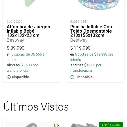
GLO120200
GLOB112541
Alfombra de Juegos
Piscina Inflable Con
Inflable Bebé
Toldo Desmontable
132x132x23 cm
213x155x132cm
Bestway
Bestway
$
39.990
$
119.990
en
6
cuotas de $
6.665
sin
en
6
cuotas de $
19.998
sin
interés
interés
ahorras
$
1.600
por
ahorras
$
4.800
por
transferencia.
transferencia.
Disponible
Disponible
Últimos Vistos
ENVÍO
GRATIS