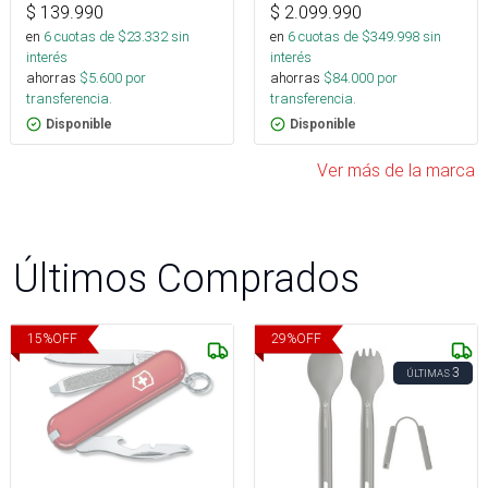
$
139.990
$
2.099.990
en
6
cuotas de $
23.332
sin
en
6
cuotas de $
349.998
sin
interés
interés
ahorras
$
5.600
por
ahorras
$
84.000
por
transferencia.
transferencia.
Disponible
Disponible
Ver más de la marca
Últimos Comprados
15
%
OFF
29
%
OFF
3
ÚLTIMAS