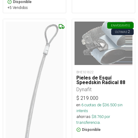
Disponible
+5 Vendidos
ENVÍO
GRATIS
2
ÚLTIMAS
BHE101622
Pieles de Esquí
Speedskin Radical 88
Dynafit
$
219.000
en
6
cuotas de $
36.500
sin
interés
ahorras
$
8.760
por
transferencia.
Disponible