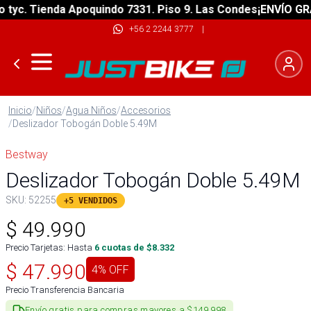
c. Tienda Apoquindo 7331. Piso 9. Las Condes
¡ENVÍO GRATIS
+56 2 2244 3777
|
Inicio
/
Niños
/
Agua Niños
/
Accesorios
/
Deslizador Tobogán Doble 5.49M
Bestway
Deslizador Tobogán Doble 5.49M
SKU:
52255
+5 VENDIDOS
$
49.990
Precio Tarjetas: Hasta
6
cuotas de $
8.332
$
47.990
4
% OFF
Precio Transferencia Bancaria
Envío gratis para compras mayores a $149.998