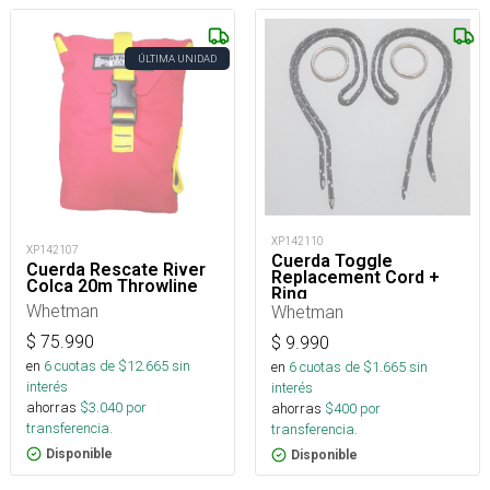
ÚLTIMA UNIDAD
XP142110
XP142107
Cuerda Toggle
Cuerda Rescate River
Replacement Cord +
Colca 20m Throwline
Ring
Whetman
Whetman
$
75.990
$
9.990
en
6
cuotas de $
12.665
sin
en
6
cuotas de $
1.665
sin
interés
interés
ahorras
$
3.040
por
ahorras
$
400
por
transferencia.
transferencia.
Disponible
Disponible