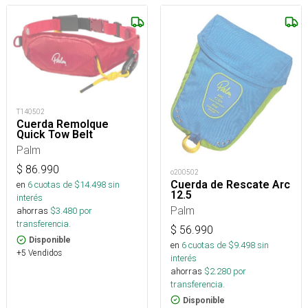
T140502
Cuerda Remolque
Quick Tow Belt
Palm
$
86.990
o200502
Cuerda de Rescate Arc
en
6
cuotas de $
14.498
sin
12.5
interés
Palm
ahorras
$
3.480
por
transferencia.
$
56.990
Disponible
en
6
cuotas de $
9.498
sin
+5 Vendidos
interés
ahorras
$
2.280
por
transferencia.
Disponible