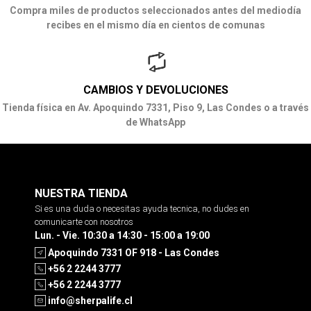
Compra miles de productos seleccionados antes del mediodía
recibes en el mismo día en cientos de comunas
CAMBIOS Y DEVOLUCIONES
Tienda física en Av. Apoquindo 7331, Piso 9, Las Condes o a través
de WhatsApp
NUESTRA TIENDA
Si es una duda o necesitas ayuda tecnica, no dudes en
comunicarte con nosotros
Lun. - Vie. 10:30 a 14:30 - 15:00 a 19:00
Apoquindo 7331 OF 918 - Las Condes
+56 2 2244 3777
+56 2 2244 3777
info@sherpalife.cl