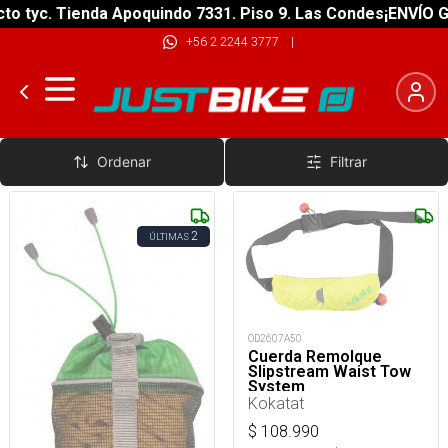
 tyc. Tienda Apoquindo 7331. Piso 9. Las Condes
¡ENVÍO GRA
+56 2 2244 3777
|
Cuerda De Rescate
Ordenar
Filtrar
2
ÚLTIMAS
OD2607A50
Cuerda Remolque
Slipstream Waist Tow
System
Kokatat
$
108.990