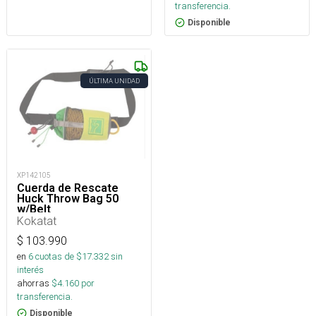
transferencia.
Disponible
ÚLTIMA UNIDAD
XP142105
Cuerda de Rescate
Huck Throw Bag 50
w/Belt
Kokatat
$
103.990
en
6
cuotas de $
17.332
sin
interés
ahorras
$
4.160
por
transferencia.
Disponible