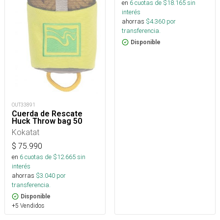
en
6
cuotas de $
18.165
sin
interés
ahorras
$
4.360
por
transferencia.
Disponible
OUT33891
Cuerda de Rescate
Huck Throw bag 50
Kokatat
$
75.990
en
6
cuotas de $
12.665
sin
interés
ahorras
$
3.040
por
transferencia.
Disponible
+5 Vendidos