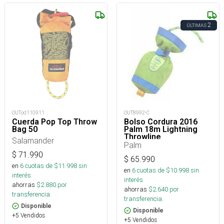
2
ÚLTIMAS
OUTod110911
OUT8992-C
Cuerda Pop Top Throw
Bolso Cordura 2016
Bag 50
Palm 18m Lightning
Throwline
Salamander
Palm
$
71.990
$
65.990
en
6
cuotas de $
11.998
sin
en
6
cuotas de $
10.998
sin
interés
interés
ahorras
$
2.880
por
ahorras
$
2.640
por
transferencia.
transferencia.
Disponible
Disponible
+5 Vendidos
+5 Vendidos