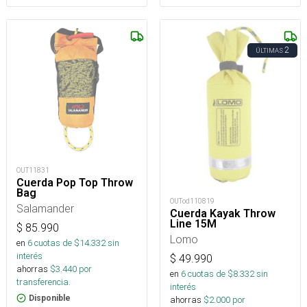
2
ÚLTIMAS
OUT11831
Cuerda Pop Top Throw
Bag
OUTod110819
Salamander
Cuerda Kayak Throw
Line 15M
$
85.990
Lomo
en
6
cuotas de $
14.332
sin
interés
$
49.990
ahorras
$
3.440
por
en
6
cuotas de $
8.332
sin
transferencia.
interés
Disponible
ahorras
$
2.000
por