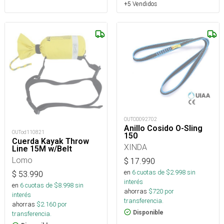
+5 Vendidos
OUTOD092702
Anillo Cosido O-Sling
OUTod110821
150
Cuerda Kayak Throw
XINDA
Line 15M w/Belt
Lomo
$
17.990
en
6
cuotas de $
2.998
sin
$
53.990
interés
en
6
cuotas de $
8.998
sin
ahorras
$
720
por
interés
transferencia.
ahorras
$
2.160
por
Disponible
transferencia.