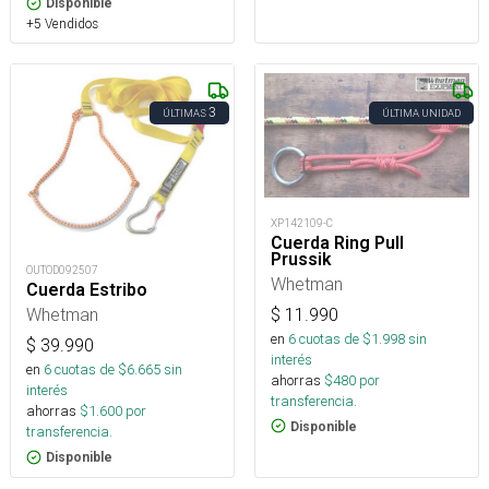
Disponible
+5 Vendidos
3
ÚLTIMAS
ÚLTIMA UNIDAD
XP142109-C
Cuerda Ring Pull
Prussik
OUTOD092507
Whetman
Cuerda Estribo
Whetman
$
11.990
en
6
cuotas de $
1.998
sin
$
39.990
interés
en
6
cuotas de $
6.665
sin
ahorras
$
480
por
interés
transferencia.
ahorras
$
1.600
por
Disponible
transferencia.
Disponible