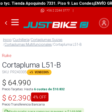
yc. Tienda Apoquindo 7331. Piso 9. Las Condes
¡ENVÍO GRATI
+56 2 2244 3777
|
Inicio
/
Cuchillería
/
Cortaplumas Suizas
/
Cortaplumas Multifuncionales
/
Cortapluma L51-B
Ruike
Cortapluma L51-B
SKU:
PR240305
+5 VENDIDOS
$
64.990
Precio Tarjetas: Hasta
6
cuotas de $
10.832
$
62.390
4
% OFF
Precio Transferencia Bancaria
Envío gratis para compras mayores a $149.998