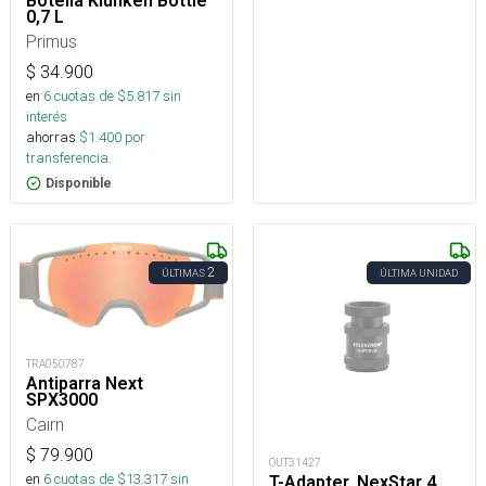
Botella Klunken Bottle
0,7 L
Primus
$
34.900
en
6
cuotas de $
5.817
sin
interés
ahorras
$
1.400
por
transferencia.
Disponible
2
ÚLTIMAS
ÚLTIMA UNIDAD
TRA050787
Antiparra Next
SPX3000
Cairn
$
79.900
OUT31427
en
6
cuotas de $
13.317
sin
T-Adapter, NexStar 4,