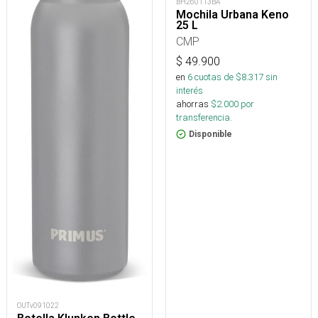
BH260113BA
Mochila Urbana Keno
25 L
CMP
$
49.900
en
6
cuotas de $
8.317
sin
interés
ahorras
$
2.000
por
transferencia.
Disponible
OUTv091022