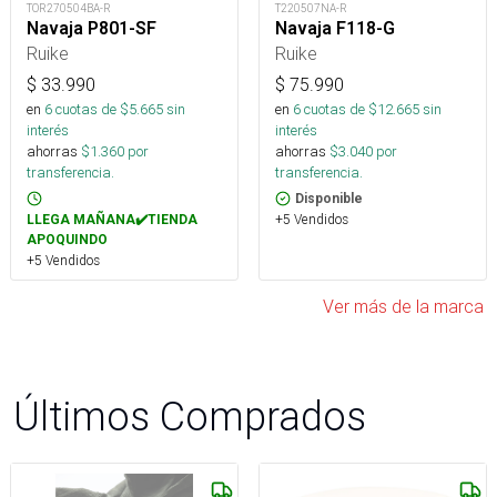
TOR270504BA-R
T220507NA-R
Navaja P801-SF
Navaja F118-G
Ruike
Ruike
$
33.990
$
75.990
en
6
cuotas de $
5.665
sin
en
6
cuotas de $
12.665
sin
interés
interés
ahorras
$
1.360
por
ahorras
$
3.040
por
transferencia.
transferencia.
Disponible
+5 Vendidos
LLEGA MAÑANA✔️TIENDA
APOQUINDO
+5 Vendidos
Ver más de la marca
Últimos Comprados