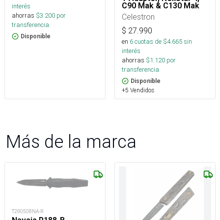
C90 Mak & C130 Mak
interés
ahorras
$
3.200
por
Celestron
transferencia.
$
27.990
Disponible
en
6
cuotas de $
4.665
sin
interés
ahorras
$
1.120
por
transferencia.
Disponible
+5 Vendidos
Más de la marca
T290508NA-R