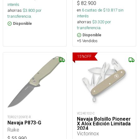
$
82.900
interés
en
6
cuotas de $
13.817
sin
ahorras
$
3.800
por
interés
transferencia.
ahorras
$
3.320
por
Disponible
transferencia.
Disponible
+5 Vendidos
15
%
OFF
VC240102-C
TOR021209FE-R
Navaja Bolsillo Pioneer
Navaja P873-G
X Alox Edición Limitada
2024
Ruike
Victorinox
$
55.990