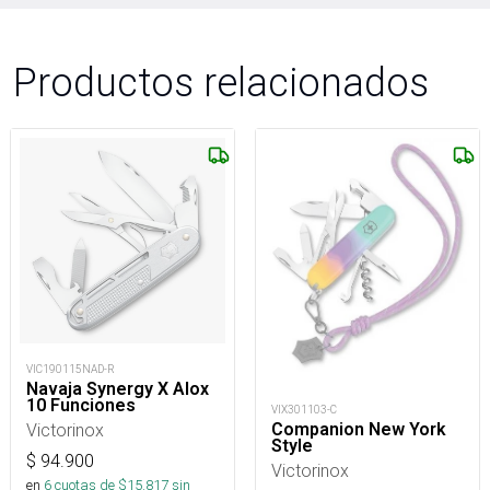
Productos relacionados
VIC190115NAD-R
Navaja Synergy X Alox
10 Funciones
VIX301103-C
Victorinox
Companion New York
Style
$
94.900
Victorinox
en
6
cuotas de $
15.817
sin