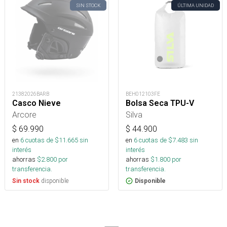
SIN STOCK
ÚLTIMA UNIDAD
21382026BARB
BEH012103FE
Casco Nieve
Bolsa Seca TPU-V
Arcore
Silva
$
69.990
$
44.900
en
6
cuotas de $
11.665
sin
en
6
cuotas de $
7.483
sin
interés
interés
ahorras
$
2.800
por
ahorras
$
1.800
por
transferencia.
transferencia.
disponible
Sin stock
Disponible