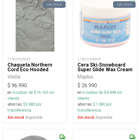
SIN STOCK
SIN STOCK
21982026BARB
21482026BARB
Chaqueta Northern
Cera Ski-Snowboard
Cord Eco Hooded
Super Glide Wax Cream
Vissla
Maplus
$
96.990
$
26.990
en
6
cuotas de $
16.165
sin
en
6
cuotas de $
4.498
sin
interés
interés
ahorras
$
3.880
por
ahorras
$
1.080
por
transferencia.
transferencia.
disponible
disponible
Sin stock
Sin stock