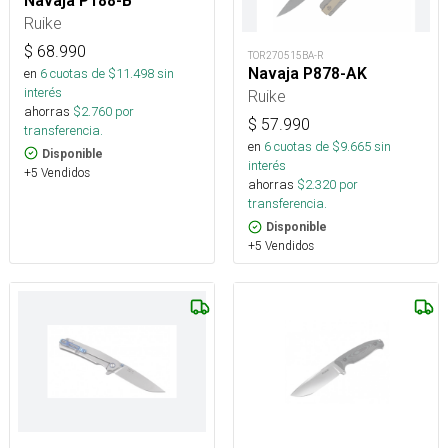
Navaja P188-B
Ruike
$
68.990
TOR270515BA-R
Navaja P878-AK
en
6
cuotas de $
11.498
sin
interés
Ruike
ahorras
$
2.760
por
$
57.990
transferencia.
en
6
cuotas de $
9.665
sin
Disponible
interés
+5 Vendidos
ahorras
$
2.320
por
transferencia.
Disponible
+5 Vendidos