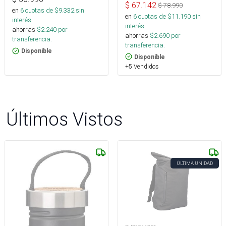
$
67.142
$
78.990
en
6
cuotas de $
9.332
sin
en
6
cuotas de $
11.190
sin
interés
interés
ahorras
$
2.240
por
ahorras
$
2.690
por
transferencia.
transferencia.
Disponible
Disponible
+5 Vendidos
Últimos Vistos
ÚLTIMA UNIDAD