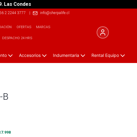
9. Las Condes
56 2 2244 3777
|
info@sherpalife.cl
DACIÓN
OFERTAS
MARCAS
DESPACHO 24 HRS
ento
Accesorios
Indumentaria
Rental Equipo
-B
$
7.998