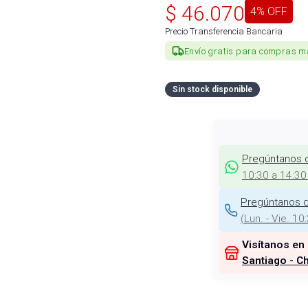
$
46.070
4
% OFF
Precio Transferencia Bancaria
Envío gratis para compras m
Sin stock disponible
Pregúntanos 
10:30 a 14:30
Pregúntanos d
(
Lun. - Vie. 10
Visítanos en
Santiago - Ch