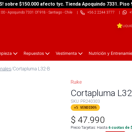
S! sobre $150.000 afecto tyc. Tienda Apoquindo 7331. Piso 
9:00
-
Apoquindo 7331 Of 918 - Santiago - Chile
|
+56 2 2244 3777
|
+
LIQUI
impieza
Repuestos
Vestimenta
Nutrición y Entrenami
onales
/
Cortapluma L32-B
Ruike
Cortapluma L32
SKU:
PR240303
+5 VENDIDOS
$
47.990
Precio Tarjetas: Hasta
6
cuotas de 