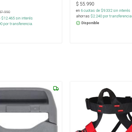
$
55.990
en
6
cuotas de $
9.332
sin interés
87.990
ahorras
$
2.240
por transferencia
 $
12.465
sin interés
Disponible
90
por transferencia.