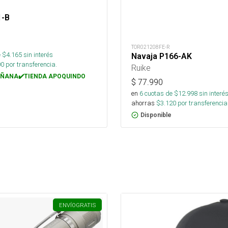
1-B
TOR021208FE-R
 $
4.165
sin interés
Navaja P166-AK
00
por transferencia.
Ruike
ÑANA✔️TIENDA APOQUINDO
$
77.990
en
6
cuotas de $
12.998
sin interé
ahorras
$
3.120
por transferencia
Disponible
ENVÍO
GRATIS