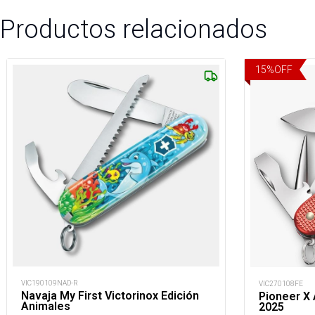
Productos relacionados
15
%
OFF
VIC190109NAD-R
VIC270108FE
Navaja My First Victorinox Edición
Pioneer X 
Animales
2025