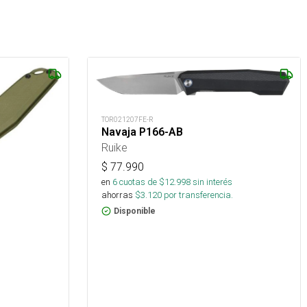
TOR021207FE-R
Navaja P166-AB
Ruike
$
77.990
en
6
cuotas de $
12.998
sin interés
ahorras
$
3.120
por transferencia.
Disponible