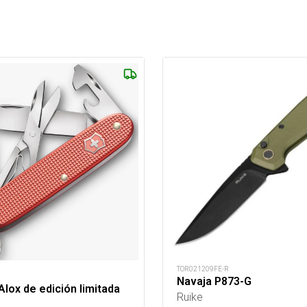
TOR021209FE-R
Navaja P873-G
Alox de edición limitada
Ruike