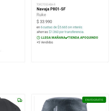
TOR270504BA-R
Navaja P801-SF
Ruike
$
33.990
en
6
cuotas de $
5.665
sin interés
ahorras
$
1.360
por transferencia.
LLEGA MAÑANA✔️TIENDA APOQUINDO
+5 Vendidos
s
.
ENVÍO
GRATIS