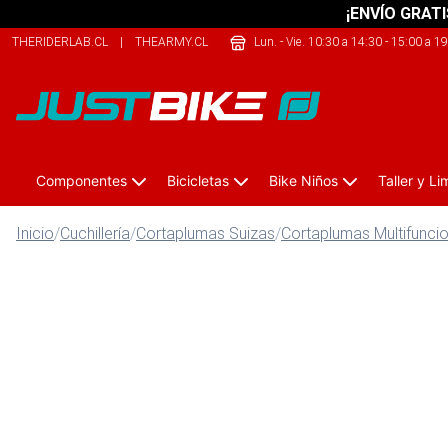
¡ENVÍO GRATI
THERIDERLAB.CL
|
THEARMY.CL
|
THECLIMB.CL
Lun. - Vie. 10:30 a 14:30 - 15:00 a 1
Componentes
Bicicletas
Bike Niños
Taller y L
Inicio
/
Cuchillería
/
Cortaplumas Suizas
/
Cortaplumas Multifunci