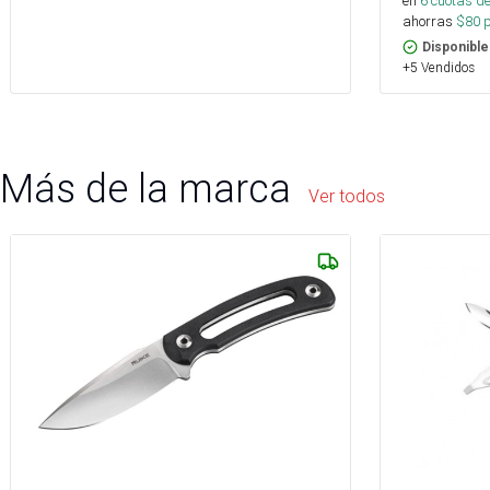
en
6
cuotas de
ahorras
$
80
p
Disponible
+5 Vendidos
Más de la marca
Ver todos