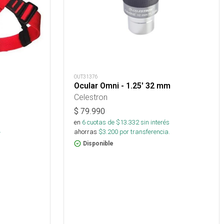
OUT31376
Ocular Omni - 1.25' 32 mm
Celestron
$
79.990
en
6
cuotas de $
13.332
sin interés
.
ahorras
$
3.200
por transferencia.
Disponible