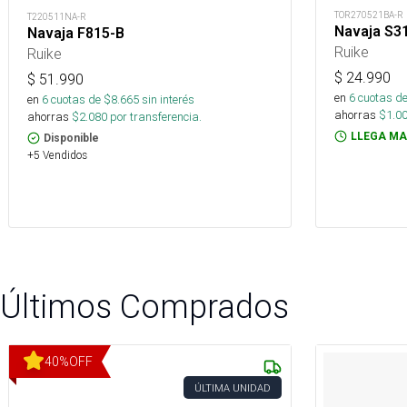
TOR270521BA-R
T220511NA-R
Navaja S3
Navaja F815-B
Ruike
Ruike
$
24.990
$
51.990
en
6
cuotas de
en
6
cuotas de $
8.665
sin interés
ahorras
$
1.0
ahorras
$
2.080
por transferencia.
LLEGA MA
Disponible
+5 Vendidos
Últimos Comprados
40
%
OFF
ÚLTIMA UNIDAD