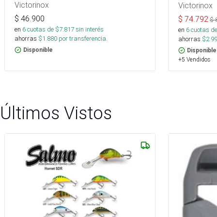
Victorinox
Victorinox
$
46.900
$
74.792
$
en
6
cuotas de $
7.817
sin interés
en
6
cuotas de
ahorras
$
1.880
por transferencia.
ahorras
$
2.9
Disponible
Disponible
+5 Vendidos
Últimos Vistos