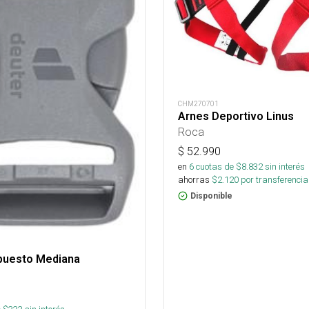
CHM270701
Arnes Deportivo Linus
Roca
$
52.990
en
6
cuotas de $
8.832
sin interés
ahorras
$
2.120
por transferencia
Disponible
epuesto Mediana