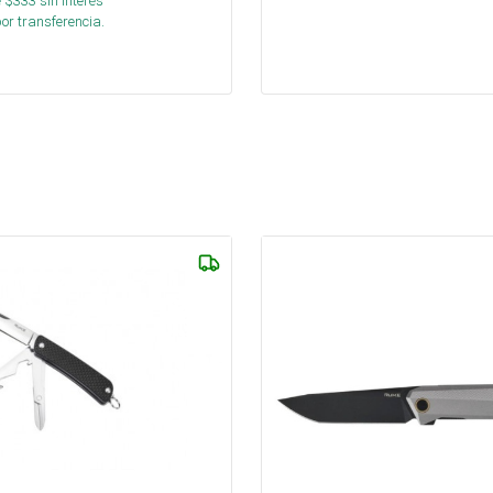
 $
333
sin interés
or transferencia.