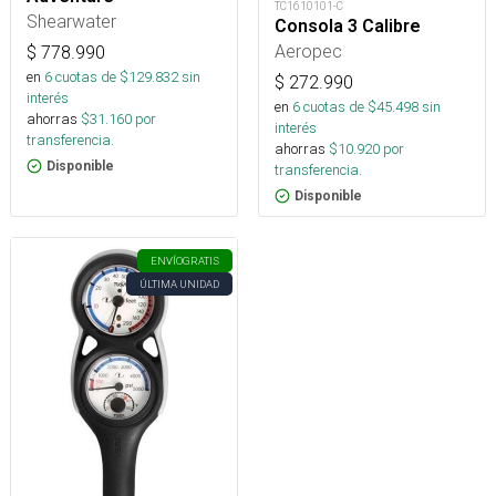
TC1610101-C
Shearwater
Consola 3 Calibre
Aeropec
$
778.990
en
6
cuotas de $
129.832
sin
$
272.990
interés
en
6
cuotas de $
45.498
sin
ahorras
$
31.160
por
interés
transferencia.
ahorras
$
10.920
por
Disponible
transferencia.
Disponible
ENVÍO
GRATIS
ÚLTIMA UNIDAD