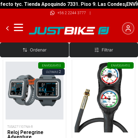
ecto tyc. Tienda Apoquindo 7331. Piso 9. Las Condes
¡ENVÍO
+56 2 2244 3777
|
Consolas De Buceo
Ordenar
Filtrar
ENVÍO
GRATIS
ENVÍO
GRATIS
2
ÚLTIMAS
TUSA271107NA-R
Reloj Peregrine
Adventure