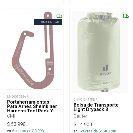
ÚLTIMA UNIDAD
LM260508BA-R
CHM010414FE-R
Portaherramientas
Bolsa de Transporte
Para Arnés Shembiner
Light Drypack 8
Harness Tool Rack Y
Arborismo
CMI
Deuter
$
53.990
$
14.900
en
6
cuotas de $
8.998
sin
en
6
cuotas de $
2.483
sin