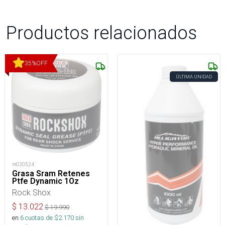
Productos relacionados
35
%
OFF
ÚLTIMA UNIDAD
m030524
Grasa Sram Retenes
Ptfe Dynamic 1Oz
Rock Shox
$
13.022
$
19.990
en
6
cuotas de $
2.170
sin