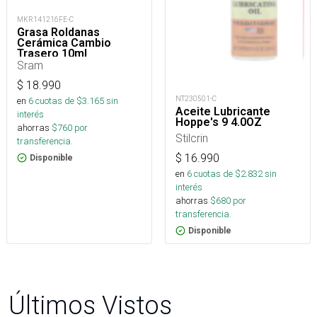
MKR141216FE-C
Grasa Roldanas
Cerámica Cambio
Trasero 10ml
Sram
$
18.990
NT230501-C
en
6
cuotas de $
3.165
sin
Aceite Lubricante
interés
Hoppe's 9 4.0OZ
ahorras
$
760
por
Stilcrin
transferencia.
$
16.990
Disponible
en
6
cuotas de $
2.832
sin
interés
ahorras
$
680
por
transferencia.
Disponible
Últimos Vistos