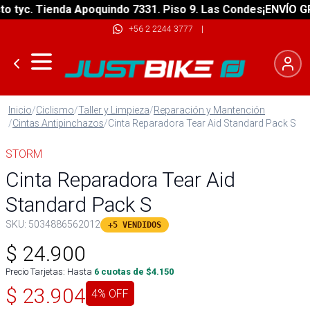
tyc. Tienda Apoquindo 7331. Piso 9. Las Condes
¡ENVÍO GRAT
+56 2 2244 3777
|
Inicio
/
Ciclismo
/
Taller y Limpieza
/
Reparación y Mantención
/
Cintas Antipinchazos
/
Cinta Reparadora Tear Aid Standard Pack S
STORM
Cinta Reparadora Tear Aid
Standard Pack S
SKU:
5034886562012
+5 VENDIDOS
$
24.900
Precio Tarjetas: Hasta
6
cuotas de $
4.150
$
23.904
4
% OFF