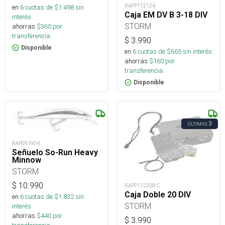
RAPP112124
en
6
cuotas de $
1.498
sin
Caja EM DV B 3-18 DIV
interés
STORM
ahorras
$
360
por
transferencia.
$
3.990
Disponible
en
6
cuotas de $
665
sin interés
ahorras
$
160
por
transferencia.
Disponible
3
ÚLTIMAS
RAP091904
Señuelo So-Run Heavy
Minnow
STORM
$
10.990
RAPP112208-C
Caja Doble 20 DIV
en
6
cuotas de $
1.832
sin
STORM
interés
ahorras
$
440
por
$
3.990