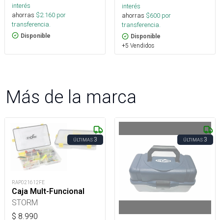
interés
interés
ahorras
$
2.160
por
ahorras
$
600
por
transferencia.
transferencia.
Disponible
Disponible
+5 Vendidos
Más de la marca
3
3
ÚLTIMAS
ÚLTIMAS
RAP021612FE
Caja Mult-Funcional
STORM
$
8.990