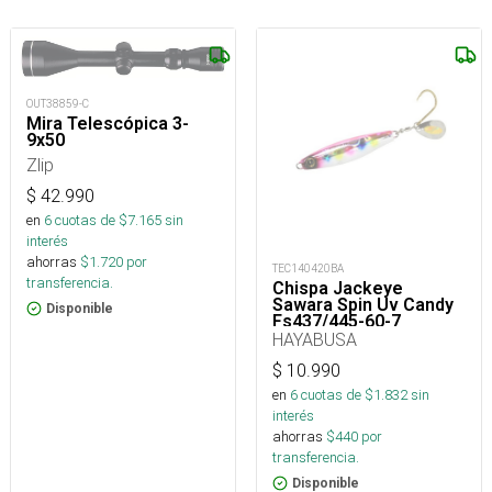
OUT38859-C
Mira Telescópica 3-
9x50
Zlip
$
42.990
en
6
cuotas de $
7.165
sin
interés
ahorras
$
1.720
por
TEC140420BA
transferencia.
Chispa Jackeye
Sawara Spin Uv Candy
Disponible
Fs437/445-60-7_
HAYABUSA
$
10.990
en
6
cuotas de $
1.832
sin
interés
ahorras
$
440
por
transferencia.
Disponible