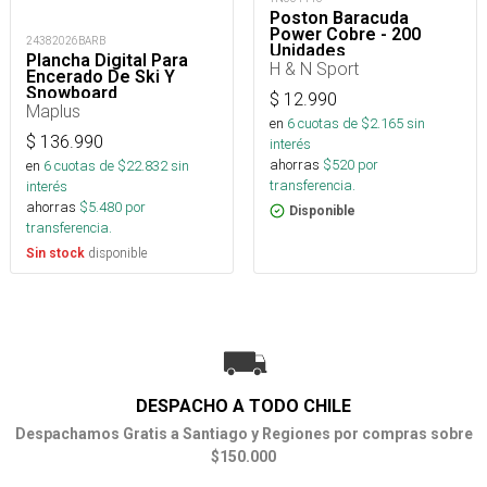
Poston Baracuda
Power Cobre - 200
24382026BARB
Unidades
Plancha Digital Para
H & N Sport
Encerado De Ski Y
Snowboard
$
12.990
Maplus
en
6
cuotas de $
2.165
sin
$
136.990
interés
ahorras
$
520
por
en
6
cuotas de $
22.832
sin
transferencia.
interés
ahorras
$
5.480
por
Disponible
transferencia.
disponible
Sin stock
DESPACHO A TODO CHILE
Despachamos Gratis a Santiago y Regiones por compras sobre
$150.000