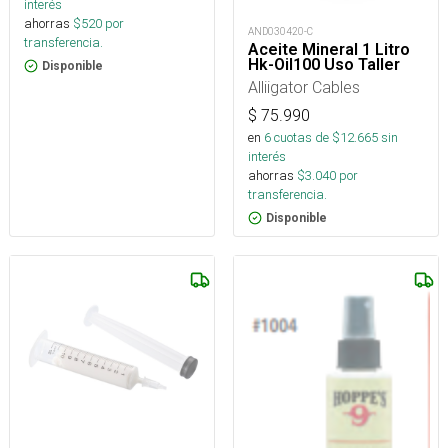
interés
ahorras
$
520
por
AND030420-C
transferencia.
Aceite Mineral 1 Litro
Hk-Oil100 Uso Taller
Disponible
Alliigator Cables
$
75.990
en
6
cuotas de $
12.665
sin
interés
ahorras
$
3.040
por
transferencia.
Disponible