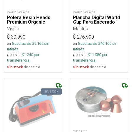
24982026BARB
24482026BARB
Polera Resin Heads
Plancha Digital World
Premium Organic
Cup Para Encerado
Vissla
Maplus
$
30.990
$
276.990
en
6
cuotas de $
5.165
sin
en
6
cuotas de $
46.165
sin
interés
interés
ahorras
$
1.240
por
ahorras
$
11.080
por
transferencia.
transferencia.
disponible
disponible
Sin stock
Sin stock
SIN STOCK
TN061116