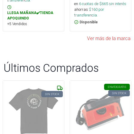
transferencia.
en
6
cuotas de $
665
sin interés
ahorras
$
160
por
LLEGA MAÑANA✔️TIENDA
transferencia.
APOQUINDO
Disponible
+5 Vendidos
Ver más de la marca
Últimos Comprados
ENVÍO
GRATIS
SIN STOCK
SIN STOCK