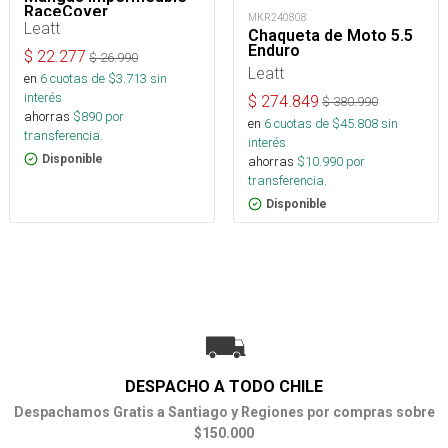
RaceCover
MKR240808
Leatt
Chaqueta de Moto 5.5
Enduro
$
22.277
$
26.990
Leatt
en
6
cuotas de $
3.713
sin
interés
$
274.849
$
380.990
ahorras
$
890
por
en
6
cuotas de $
45.808
sin
transferencia.
interés
Disponible
ahorras
$
10.990
por
transferencia.
Disponible
DESPACHO A TODO CHILE
Despachamos Gratis a Santiago y Regiones por compras sobre
$150.000