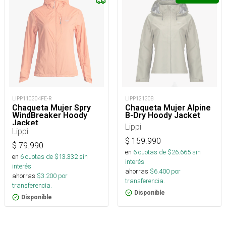
LIPP110304FE-R
LIPP121308
Chaqueta Mujer Spry
Chaqueta Mujer Alpine
WindBreaker Hoody
B-Dry Hoody Jacket
Jacket
Lippi
Lippi
$
159.990
$
79.990
en
6
cuotas de $
26.665
sin
en
6
cuotas de $
13.332
sin
interés
interés
ahorras
$
6.400
por
ahorras
$
3.200
por
transferencia.
transferencia.
Disponible
Disponible