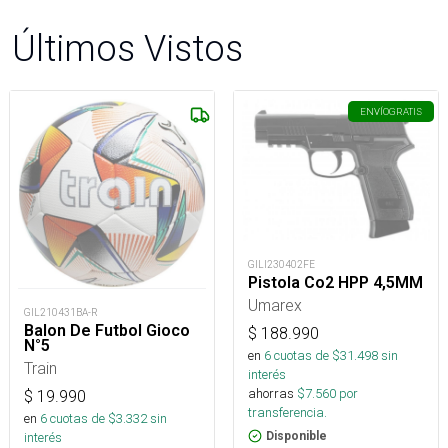
Últimos Vistos
ENVÍO
GRATIS
GILI230402FE
Pistola Co2 HPP 4,5MM
Umarex
GIL210431BA-R
Balon De Futbol Gioco
$
188.990
N°5
en
6
cuotas de $
31.498
sin
Train
interés
ahorras
$
7.560
por
$
19.990
transferencia.
en
6
cuotas de $
3.332
sin
interés
Disponible