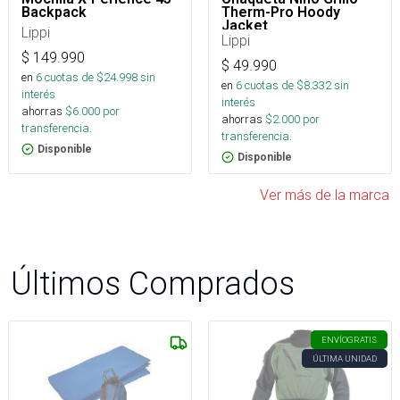
Backpack
Therm-Pro Hoody
Jacket
Lippi
Lippi
$
149.990
$
49.990
en
6
cuotas de $
24.998
sin
en
6
cuotas de $
8.332
sin
interés
interés
ahorras
$
6.000
por
ahorras
$
2.000
por
transferencia.
transferencia.
Disponible
Disponible
Ver más de la marca
Últimos Comprados
ENVÍO
GRATIS
ÚLTIMA UNIDAD