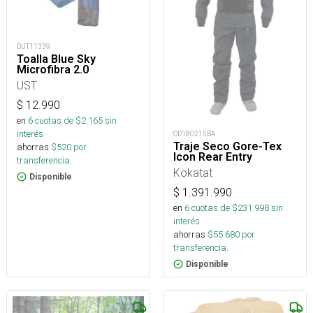
OUT11339
Toalla Blue Sky
Microfibra 2.0
UST
$
12.990
en
6
cuotas de $
2.165
sin
interés
OD180215BA
Traje Seco Gore-Tex
ahorras
$
520
por
Icon Rear Entry
transferencia.
Kokatat
Disponible
$
1.391.990
en
6
cuotas de $
231.998
sin
interés
ahorras
$
55.680
por
transferencia.
Disponible