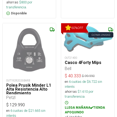
ahorras
$
800
por
transferencia.
Disponible
60
%
OFF
ÚLTIMA UNIDAD
OUT21400
Casco 4Forty Mips
Bell
$
40.333
$
99.990
OUT19282026BARB
en
6
cuotas de $
6.722
sin
Polea Prusik Minder L1
interés
Alta Resistencia Alto
ahorras
$
1.610
por
Rendimiento
transferencia.
Petzl
$
129.990
LLEGA MAÑANA✔️TIENDA
en
6
cuotas de $
21.665
sin
APOQUINDO
interés