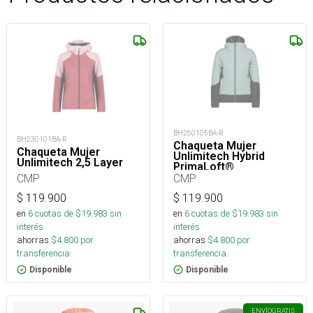
BH260105BA-R
BH230101BA-R
Chaqueta Mujer
Chaqueta Mujer
Unlimitech Hybrid
Unlimitech 2,5 Layer
PrimaLoft®
CMP
CMP
$
119.900
$
119.900
en
6
cuotas de $
19.983
sin
en
6
cuotas de $
19.983
sin
interés
interés
ahorras
$
4.800
por
ahorras
$
4.800
por
transferencia.
transferencia.
Disponible
Disponible
ENVÍO
GRATIS