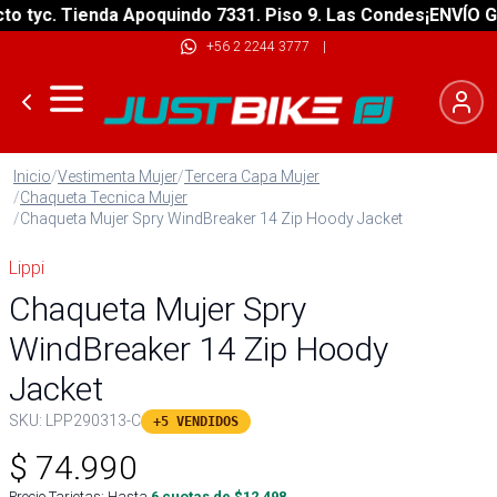
tyc. Tienda Apoquindo 7331. Piso 9. Las Condes
¡ENVÍO GRAT
+56 2 2244 3777
|
Inicio
/
Vestimenta Mujer
/
Tercera Capa Mujer
/
Chaqueta Tecnica Mujer
/
Chaqueta Mujer Spry WindBreaker 14 Zip Hoody Jacket
Lippi
Chaqueta Mujer Spry
WindBreaker 14 Zip Hoody
Jacket
SKU:
LPP290313-C
+5 VENDIDOS
$
74.990
Precio Tarjetas: Hasta
6
cuotas de $
12.498