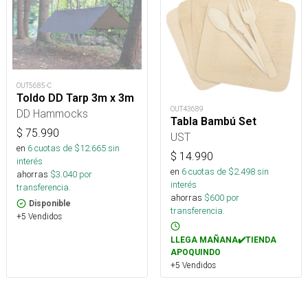
OUT5685-C
Toldo DD Tarp 3m x 3m
OUT43689
DD Hammocks
Tabla Bambú Set
$
75.990
UST
en
6
cuotas de $
12.665
sin
$
14.990
interés
en
6
cuotas de $
2.498
sin
ahorras
$
3.040
por
interés
transferencia.
ahorras
$
600
por
Disponible
transferencia.
+5 Vendidos
LLEGA MAÑANA✔️TIENDA
APOQUINDO
+5 Vendidos