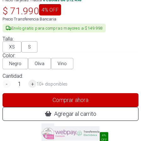
$
71.990
4
% OFF
Precio Transferencia Bancaria
Envío gratis para compras mayores a $149.998
Talla
:
XS
S
Color
:
Negro
Oliva
Vino
Cantidad:
-
+
10+ disponibles
Comprar ahora
Agregar al carrito
4%
OFF