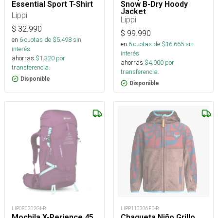
Essential Sport T-Shirt
Snow B-Dry Hoody
Jacket
Lippi
Lippi
$
32.990
$
99.990
en
6
cuotas de $
5.498
sin
en
6
cuotas de $
16.665
sin
interés
interés
ahorras
$
1.320
por
ahorras
$
4.000
por
transferencia.
transferencia.
Disponible
Disponible
LIP080302GI-R
LIPP110306FE-R
Mochila X-Perience 45
Chaqueta Niño Grillo