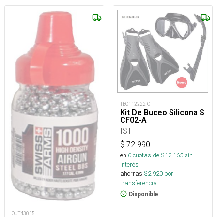
TEC112222-C
Kit De Buceo Silicona S
CF02-A
IST
$
72.990
en
6
cuotas de $
12.165
sin
interés
ahorras
$
2.920
por
transferencia.
Disponible
OUT43015