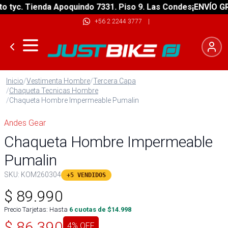
yc. Tienda Apoquindo 7331. Piso 9. Las Condes
¡ENVÍO GRATI
+56 2 2244 3777
|
Inicio
/
Vestimenta Hombre
/
Tercera Capa
/
Chaqueta Tecnicas Hombre
/
Chaqueta Hombre Impermeable Pumalin
Andes Gear
Chaqueta Hombre Impermeable
Pumalin
SKU:
KOM260304
+5 VENDIDOS
$
89.990
Precio Tarjetas: Hasta
6
cuotas de $
14.998
$
86.390
4
% OFF