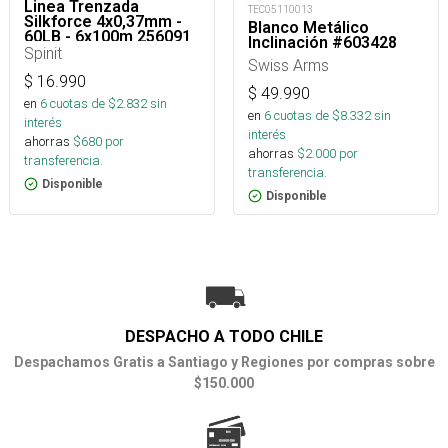
Linea Trenzada
TEC05110013
Silkforce 4x0,37mm -
Blanco Metálico
60LB - 6x100m 256091
Inclinación #603428
Spinit
Swiss Arms
$
16.990
$
49.990
en
6
cuotas de $
2.832
sin
en
6
cuotas de $
8.332
sin
interés
interés
ahorras
$
680
por
ahorras
$
2.000
por
transferencia.
transferencia.
Disponible
Disponible
DESPACHO A TODO CHILE
Despachamos Gratis a Santiago y Regiones por compras sobre
$150.000