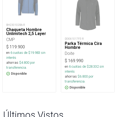
BH230102BA-R
Chaqueta Hombre
Unlimitech 2,5 Layer
CMP
DOI061017FE-R
Parka Térmica Cira
$
119.900
Hombre
en
6
cuotas de $
19.983
sin
Doite
interés
$
169.990
ahorras
$
4.800
por
en
6
cuotas de $
28.332
sin
transferencia.
interés
Disponible
ahorras
$
6.800
por
transferencia.
Disponible
Últimos Vistos