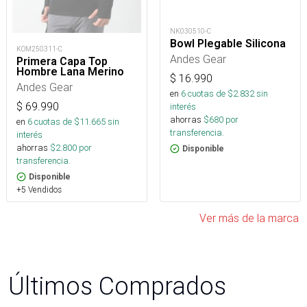
NK030510-C
Bowl Plegable Silicona
KOM250311-C
Andes Gear
Primera Capa Top
Hombre Lana Merino
$
16.990
Andes Gear
en
6
cuotas de $
2.832
sin
$
69.990
interés
ahorras
$
680
por
en
6
cuotas de $
11.665
sin
transferencia.
interés
ahorras
$
2.800
por
Disponible
transferencia.
Disponible
+5 Vendidos
Ver más de la marca
Últimos Comprados