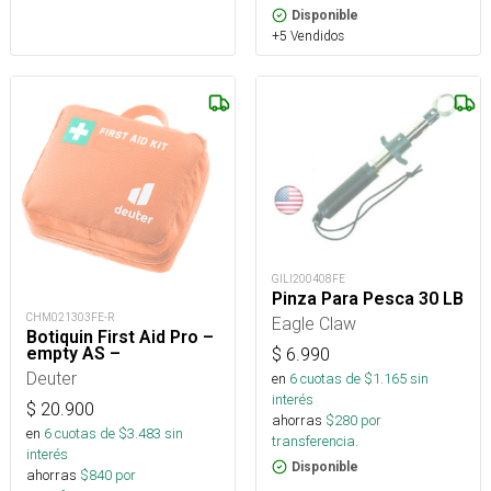
Disponible
+5 Vendidos
GILI200408FE
Pinza Para Pesca 30 LB
CHM021303FE-R
Eagle Claw
Botiquin First Aid Pro –
empty AS –
$
6.990
Deuter
en
6
cuotas de $
1.165
sin
interés
$
20.900
ahorras
$
280
por
en
6
cuotas de $
3.483
sin
transferencia.
interés
Disponible
ahorras
$
840
por