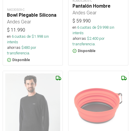
KOM052805-C
Pantalón Hombre
NK030509-C
Andes Gear
Bowl Plegable Silicona
$
59.990
Andes Gear
en
6
cuotas de $
9.998
sin
$
11.990
interés
en
6
cuotas de $
1.998
sin
ahorras
$
2.400
por
interés
transferencia.
ahorras
$
480
por
Disponible
transferencia.
Disponible