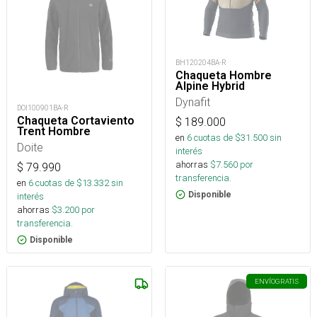
BH120204BA-R
Chaqueta Hombre
Alpine Hybrid
Dynafit
DOI100901BA-R
Chaqueta Cortaviento
$
189.000
Trent Hombre
en
6
cuotas de $
31.500
sin
Doite
interés
ahorras
$
7.560
por
$
79.990
transferencia.
en
6
cuotas de $
13.332
sin
Disponible
interés
ahorras
$
3.200
por
transferencia.
Disponible
ENVÍO
GRATIS