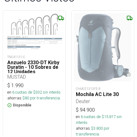
TN041131-C
Anzuelo 2330-DT Kirby
Duratin - 10 Sobres de
12 Unidades
MUSTAD
$
1.990
CHM021313FE-R
en
6
cuotas de $
332
sin interés
Mochila AC Lite 30
ahorras
$
80
por transferencia.
Deuter
Disponible
$
94.900
en
6
cuotas de $
15.817
sin
interés
ahorras
$
3.800
por
transferencia.