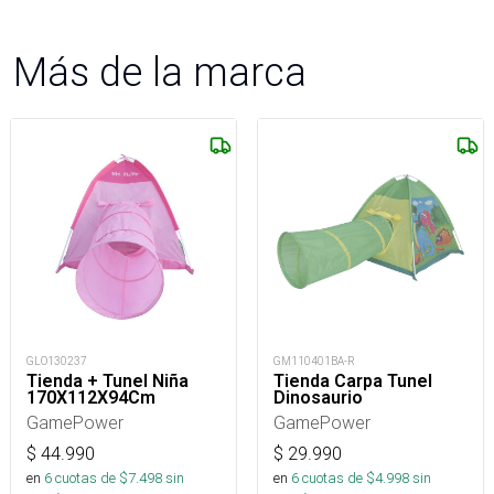
Más de la marca
GLO130237
GM110401BA-R
Tienda + Tunel Niña
Tienda Carpa Tunel
170X112X94Cm
Dinosaurio
GamePower
GamePower
$
44.990
$
29.990
en
6
cuotas de $
7.498
sin
en
6
cuotas de $
4.998
sin