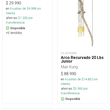
$
29.990
en
6
cuotas de $
4.998
sin
interés
ahorras
$
1.200
por
transferencia.
Disponible
+5 Vendidos
GIL200408BA
Arco Recurvado 20 Lbs
Junior
Man Kung
$
88.990
en
6
cuotas de $
14.832
sin
interés
ahorras
$
3.560
por
transferencia.
Disponible