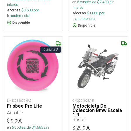
en
6
cuotas de $
7.498
sin
interés
interés
ahorras
$
3.600
por
ahorras
$
1.800
por
transferencia.
transferencia.
Disponible
Disponible
3
ÚLTIMAS
LM13052602NAD
GM220402BA-R
Frisbee Pro Lite
Motocicleta De
Coleccion Bmw Escala
Aerobie
1:9
Rastar
$
9.990
en
6
cuotas de $
1.665
sin
$
29.990