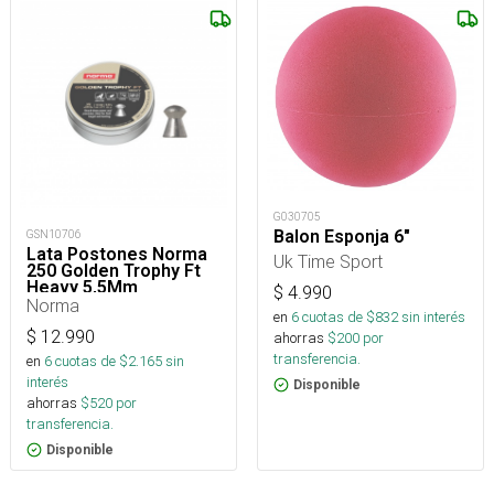
G030705
Balon Esponja 6"
GSN10706
Lata Postones Norma
Uk Time Sport
250 Golden Trophy Ft
Heavy 5,5Mm
$
4.990
Norma
en
6
cuotas de $
832
sin interés
$
12.990
ahorras
$
200
por
transferencia.
en
6
cuotas de $
2.165
sin
interés
Disponible
ahorras
$
520
por
transferencia.
Disponible