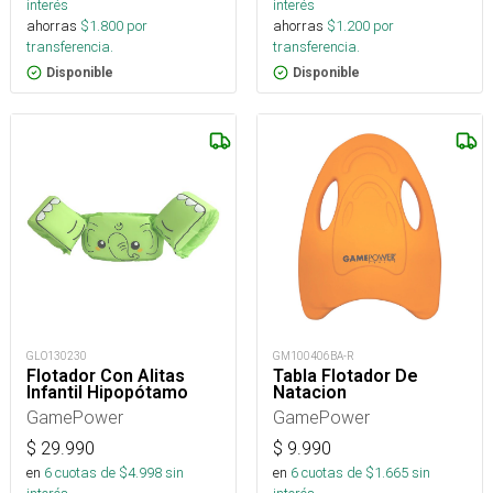
interés
interés
ahorras
$
1.800
por
ahorras
$
1.200
por
transferencia.
transferencia.
Disponible
Disponible
GLO130230
GM100406BA-R
Flotador Con Alitas
Tabla Flotador De
Infantil Hipopótamo
Natacion
GamePower
GamePower
$
29.990
$
9.990
en
6
cuotas de $
4.998
sin
en
6
cuotas de $
1.665
sin