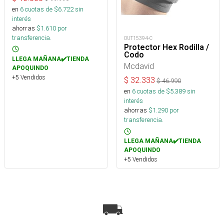
en
6
cuotas de $
6.722
sin
interés
ahorras
$
1.610
por
transferencia.
OUT15394-C
Protector Hex Rodilla /
Codo
LLEGA MAÑANA✔️TIENDA
Mcdavid
APOQUINDO
+5 Vendidos
$
32.333
$
46.990
en
6
cuotas de $
5.389
sin
interés
ahorras
$
1.290
por
transferencia.
LLEGA MAÑANA✔️TIENDA
APOQUINDO
+5 Vendidos