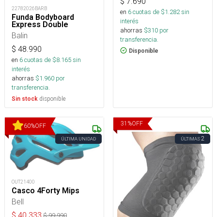
$
7.690
22782026BARB
en
6
cuotas de $
1.282
sin
Funda Bodyboard
interés
Express Double
ahorras
$
310
por
Balin
transferencia.
$
48.990
Disponible
en
6
cuotas de $
8.165
sin
interés
ahorras
$
1.960
por
transferencia.
disponible
Sin stock
31
%
OFF
60
%
OFF
2
ÚLTIMA UNIDAD
ÚLTIMAS
OUT21400
Casco 4Forty Mips
Bell
$
40.333
$
99.990