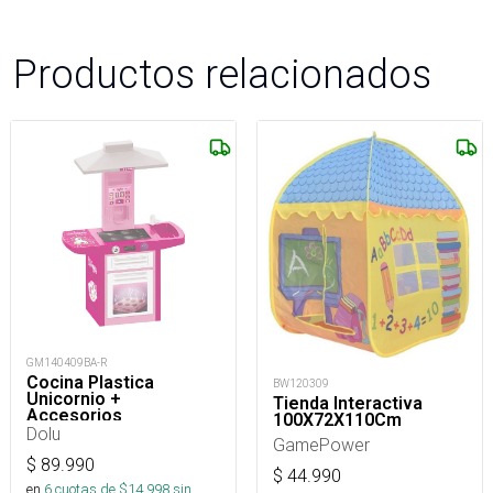
Productos relacionados
GM140409BA-R
Cocina Plastica
BW120309
Unicornio +
Tienda Interactiva
Accesorios
100X72X110Cm
Dolu
GamePower
$
89.990
$
44.990
en
6
cuotas de $
14.998
sin