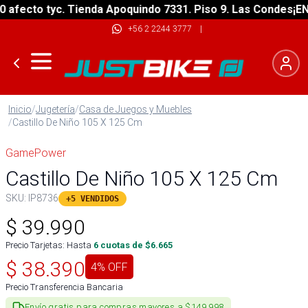
ecto tyc. Tienda Apoquindo 7331. Piso 9. Las Condes
¡ENVÍO
+56 2 2244 3777
|
Inicio
/
Jugetería
/
Casa de Juegos y Muebles
/
Castillo De Niño 105 X 125 Cm
GamePower
Castillo De Niño 105 X 125 Cm
SKU:
IP8736
+5 VENDIDOS
$
39.990
Precio Tarjetas: Hasta
6
cuotas de $
6.665
$
38.390
4
% OFF
Precio Transferencia Bancaria
Envío gratis para compras mayores a $149.998