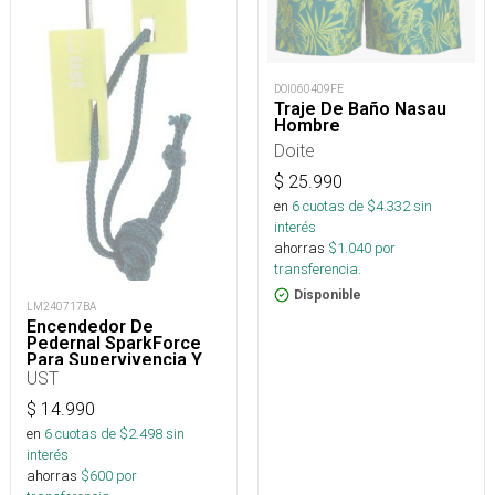
DOI060409FE
Traje De Baño Nasau
Hombre
Doite
$
25.990
en
6
cuotas de $
4.332
sin
interés
ahorras
$
1.040
por
transferencia.
Disponible
LM240717BA
Encendedor De
Pedernal SparkForce
Para Supervivencia Y
Camping
UST
$
14.990
en
6
cuotas de $
2.498
sin
interés
ahorras
$
600
por