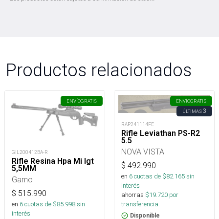
Productos relacionados
ENVÍO
GRATIS
ENVÍO
GRATIS
3
ÚLTIMAS
RAP241114FE
Rifle Leviathan PS-R2
5.5
NOVA VISTA
GIL200412BA-R
Rifle Resina Hpa Mi Igt
$
492.990
5,5MM
en
6
cuotas de $
82.165
sin
Gamo
interés
$
515.990
ahorras
$
19.720
por
en
6
cuotas de $
85.998
sin
transferencia.
interés
Disponible