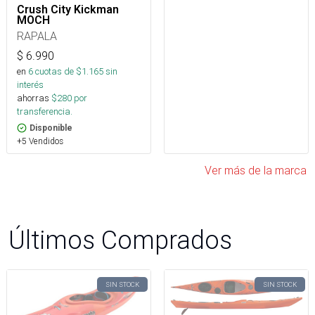
Crush City Kickman
MOCH
RAPALA
$
6.990
en
6
cuotas de $
1.165
sin
interés
ahorras
$
280
por
transferencia.
Disponible
+5 Vendidos
Ver más de la marca
Últimos Comprados
SIN STOCK
SIN STOCK