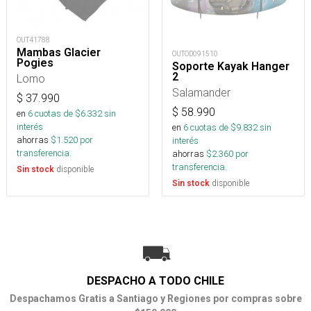
OUT41788
Mambas Glacier
OUTOD091510
Pogies
Soporte Kayak Hanger
2
Lomo
Salamander
$
37.990
$
58.990
en
6
cuotas de $
6.332
sin
interés
en
6
cuotas de $
9.832
sin
ahorras
$
1.520
por
interés
transferencia.
ahorras
$
2.360
por
transferencia.
disponible
Sin stock
disponible
Sin stock
DESPACHO A TODO CHILE
Despachamos Gratis a Santiago y Regiones por compras sobre