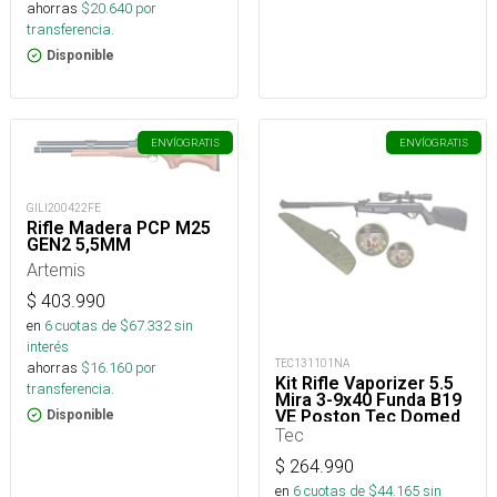
ahorras
$
20.640
por
transferencia.
Disponible
ENVÍO
GRATIS
ENVÍO
GRATIS
GILI200422FE
Rifle Madera PCP M25
GEN2 5,5MM
Artemis
$
403.990
en
6
cuotas de $
67.332
sin
interés
TEC131101NA
ahorras
$
16.160
por
Kit Rifle Vaporizer 5.5
transferencia.
Mira 3-9x40 Funda B19
VE Poston Tec Domed
Disponible
18,13 5,5 2LT_
Tec
$
264.990
en
6
cuotas de $
44.165
sin