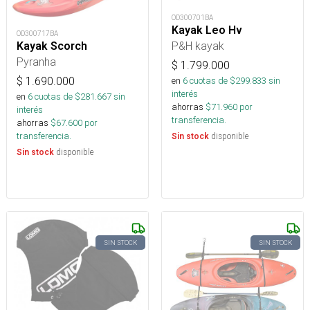
OD300701BA
Kayak Leo Hv
OD300717BA
P&H kayak
Kayak Scorch
Pyranha
$
1.799.000
en
6
cuotas de $
299.833
sin
$
1.690.000
interés
en
6
cuotas de $
281.667
sin
ahorras
$
71.960
por
interés
transferencia.
ahorras
$
67.600
por
transferencia.
disponible
Sin stock
disponible
Sin stock
SIN STOCK
SIN STOCK