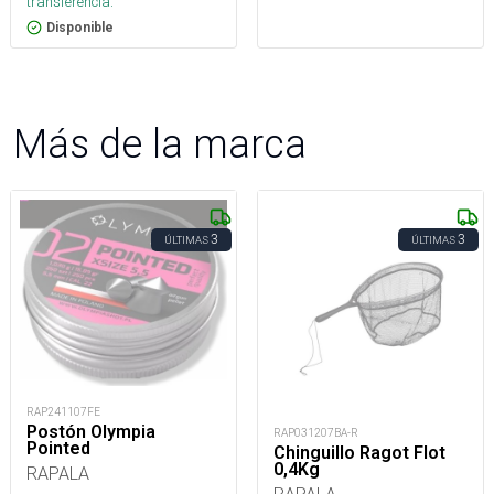
transferencia.
Disponible
Más de la marca
3
3
ÚLTIMAS
ÚLTIMAS
RAP241107FE
Postón Olympia
RAP031207BA-R
Pointed
Chinguillo Ragot Flot
0,4Kg
RAPALA
RAPALA