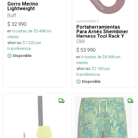
Gorro Merino
Lightweight
Buff
LM260508BA-R
$
32.990
Portaherramientas
en
6
cuotas de $
5.498
sin
Para Arnés Shembiner
Harness Tool Rack Y
interés
Arborismo
CMI
ahorras
$
1.320
por
transferencia.
$
53.990
Disponible
en
6
cuotas de $
8.998
sin
interés
ahorras
$
2.160
por
transferencia.
Disponible