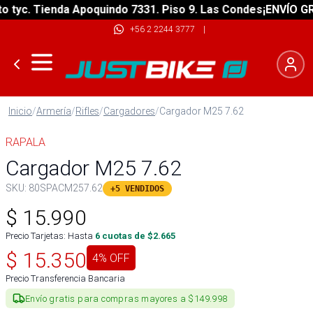
yc. Tienda Apoquindo 7331. Piso 9. Las Condes
¡ENVÍO GRATI
+56 2 2244 3777
|
Inicio
/
Armería
/
Rifles
/
Cargadores
/
Cargador M25 7.62
RAPALA
Cargador M25 7.62
SKU:
80SPACM257.62
+5 VENDIDOS
$
15.990
Precio Tarjetas: Hasta
6
cuotas de $
2.665
$
15.350
4
% OFF
Precio Transferencia Bancaria
Envío gratis para compras mayores a $149.998