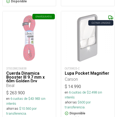
Disponible
ENVÍO
GRATIS
ÚLTIMA UNIDAD
3700288236838
OUT39825-C
Cuerda Dinamica
Lupa Pocket Magnifier
Booster III 9.7 mm x
Carson
60m Golden Dry
Orange
Beal
$
14.990
en
6
cuotas de $
2.498
sin
$
263.900
interés
en
6
cuotas de $
43.983
sin
ahorras
$
600
por
interés
transferencia.
ahorras
$
10.560
por
transferencia.
Disponible