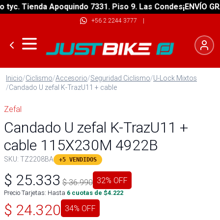
c. Tienda Apoquindo 7331. Piso 9. Las Condes
¡ENVÍO GRATIS
+56 2 2244 3777
|
Inicio
/
Ciclismo
/
Accesorio
/
Seguridad Ciclismo
/
U-Lock Mixtos
/
Candado U zefal K-TrazU11 + cable
Zefal
Candado U zefal K-TrazU11 +
cable 115X230M 4922B
SKU:
TZ2208BA
+5 VENDIDOS
$
25.333
32
% OFF
$
36.990
Precio Tarjetas: Hasta
6
cuotas de $
4.222
$
24.320
34
% OFF