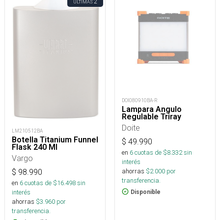
2
ÚLTIMAS
DOI080910BA-R
Lampara Angulo
Regulable Triray
Doite
LM210512BA
Botella Titanium Funnel
$
49.990
Flask 240 Ml
en
6
cuotas de $
8.332
sin
Vargo
interés
ahorras
$
2.000
por
$
98.990
transferencia.
en
6
cuotas de $
16.498
sin
interés
Disponible
ahorras
$
3.960
por
transferencia.