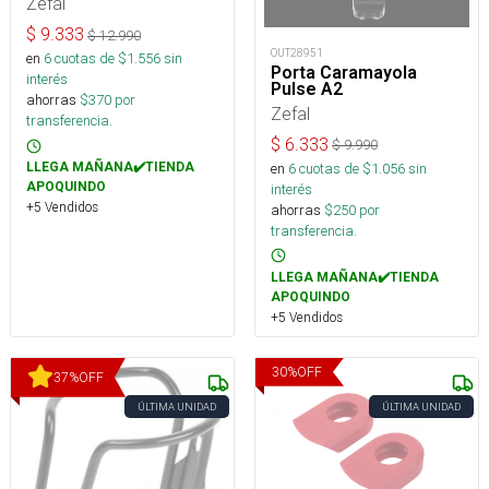
Zefal
$
9.333
$
12.990
OUT28951
en
6
cuotas de $
1.556
sin
Porta Caramayola
interés
Pulse A2
ahorras
$
370
por
Zefal
transferencia.
$
6.333
$
9.990
en
6
cuotas de $
1.056
sin
LLEGA MAÑANA✔️TIENDA
APOQUINDO
interés
+5 Vendidos
ahorras
$
250
por
transferencia.
LLEGA MAÑANA✔️TIENDA
APOQUINDO
+5 Vendidos
30
%
OFF
37
%
OFF
ÚLTIMA UNIDAD
ÚLTIMA UNIDAD