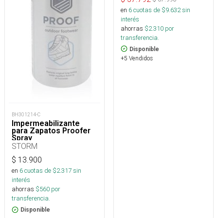
en
6
cuotas de $
9.632
sin
interés
ahorras
$
2.310
por
transferencia.
Disponible
+5 Vendidos
BH301214-C
Impermeabilizante
para Zapatos Proofer
Spray
STORM
$
13.900
en
6
cuotas de $
2.317
sin
interés
ahorras
$
560
por
transferencia.
Disponible