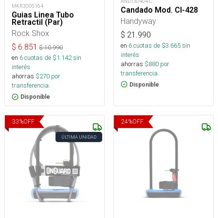
AND130404-C
MKR3006164
Candado Mod. Cl-428
Guias Linea Tubo
Handyway
Retractil (Par)
Rock Shox
$
21.990
en
6
cuotas de $
3.665
sin
$
6.851
$
10.990
interés
en
6
cuotas de $
1.142
sin
ahorras
$
880
por
interés
transferencia.
ahorras
$
270
por
Disponible
transferencia.
Disponible
33
%
OFF
24
%
OFF
ÚLTIMA UNIDAD