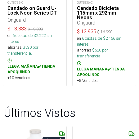
OUT8785-C
OUT8836-C
Candado on Guard U-
Candado Bicicleta
Lock Neon Series DT
115mm x 292mm
Neons
Onguard
Onguard
$
13.333
$
19.990
$
12.935
$
16.990
en
6
cuotas de $
2.222
sin
en
6
cuotas de $
2.156
sin
interés
interés
ahorras
$
530
por
ahorras
$
520
por
transferencia.
transferencia.
LLEGA MAÑANA✔️TIENDA
LLEGA MAÑANA✔️TIENDA
APOQUINDO
APOQUINDO
+10 Vendidos
+5 Vendidos
Últimos Vistos