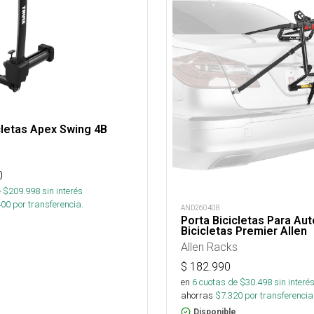
cletas Apex Swing 4B
0
 $
209.998
sin interés
400
por transferencia.
AND260408
Porta Bicicletas Para Aut
Bicicletas Premier Allen
Allen Racks
$
182.990
en
6
cuotas de $
30.498
sin interé
ahorras
$
7.320
por transferencia
Disponible