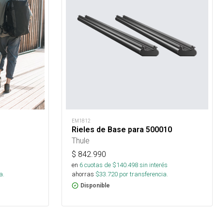
EM1812
Rieles de Base para 500010
Thule
$
842.990
s
en
6
cuotas de $
140.498
sin interés
a.
ahorras
$
33.720
por transferencia.
Disponible