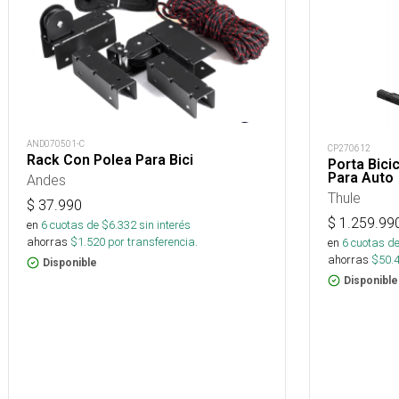
AND070501-C
CP270612
Rack Con Polea Para Bici
Porta Bici
Para Auto
Andes
Thule
$
37.990
$
1.259.99
en
6
cuotas de $
6.332
sin interés
ahorras
$
1.520
por transferencia.
en
6
cuotas de
ahorras
$
50.
Disponible
Disponible