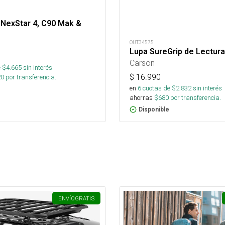
 NexStar 4, C90 Mak &
OUT34575
Lupa SureGrip de Lectura
Carson
 $
4.665
sin interés
$
16.990
20
por transferencia.
en
6
cuotas de $
2.832
sin interés
ahorras
$
680
por transferencia.
Disponible
ENVÍO
GRATIS