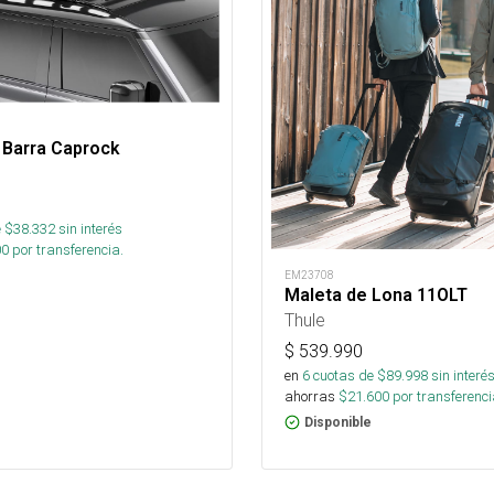
 Barra Caprock
 $
38.332
sin interés
00
por transferencia.
EM23708
Maleta de Lona 11OLT
Thule
$
539.990
en
6
cuotas de $
89.998
sin interé
ahorras
$
21.600
por transferenci
Disponible