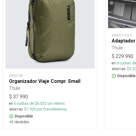
EMA301102-C
Adaptador
Thule
$
229.990
en
6
cuotas de
ahorras
$
9.2
Disponible
EM26708
Organizador Viaje Compr. Small
Thule
$
37.990
en
6
cuotas de $
6.332
sin interés
ahorras
$
1.520
por transferencia.
Disponible
+5 Vendidos