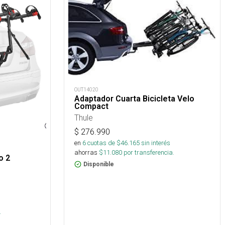
OUT14020
Adaptador Cuarta Bicicleta Velo
Compact
Thule
$
276.990
en
6
cuotas de $
46.165
sin interés
ahorras
$
11.080
por transferencia.
o 2
Disponible
s
.