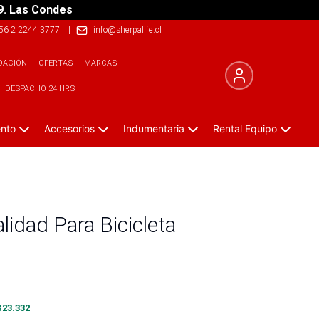
9. Las Condes
56 2 2244 3777
|
info@sherpalife.cl
DACIÓN
OFERTAS
MARCAS
DESPACHO 24 HRS
ento
Accesorios
Indumentaria
Rental Equipo
idad Para Bicicleta
$
23.332