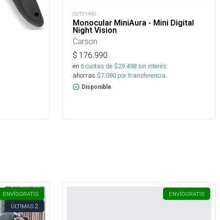
OUT31490
Monocular MiniAura - Mini Digital
Night Vision
Carson
$
176.990
en
6
cuotas de $
29.498
sin interés
ahorras
$
7.080
por transferencia.
Disponible
ENVÍO
GRATIS
ENVÍO
GRATIS
2
ÚLTIMAS