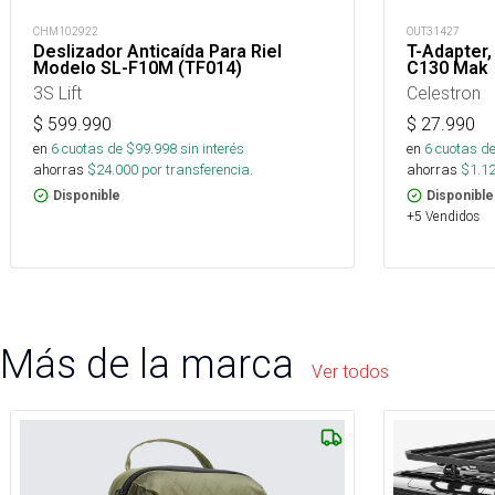
CHM102922
OUT31427
Deslizador Anticaída Para Riel
T-Adapter,
Modelo SL-F10M (TF014)
C130 Mak
3S Lift
Celestron
$
599.990
$
27.990
en
6
cuotas de $
99.998
sin interés
en
6
cuotas de
ahorras
$
24.000
por transferencia.
ahorras
$
1.1
Disponible
Disponible
+5 Vendidos
Más de la marca
Ver todos