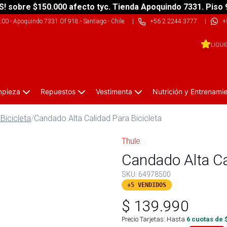
S! sobre $150.000 afecto tyc. Tienda Apoquindo 7331. Piso 
9:00
-
Apoquindo 7331 Of 918 - Santiago - Chile
|
+56 2 2244 3777
|
+
LIQUI
impieza
Repuestos
Vestimenta
Nutrición y Entrenami
Bicicleta
/
Candado Alta Calidad Para Bicicleta
Thule
Candado Alta Cal
SKU:
64978500
+5 VENDIDOS
$
139.990
Precio Tarjetas: Hasta
6
cuotas de 