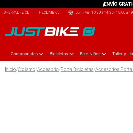
¡ENVÍO GRATI
SHERPALIFE.CL
|
THECLIMB.CL
|
SAFELIFE.CL
Lun. - Vie. 10:30 a 14:30 - 15:00 a 1
Componentes
Bicicletas
Bike Niños
Taller y L
Inicio
/
Ciclismo
/
Accesorio
/
Porta Bicicletas
/
Accesorios Porta 