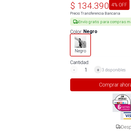
$
134.390
4
% OFF
Precio Transferencia Bancaria
Envío gratis para compras m
Color
:
Negro
Negro
Cantidad:
-
+
3 disponibles
Comprar ahor
Desp