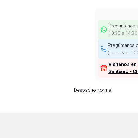
Pregúntanos 
10:30 a 14:30
Pregúntanos d
(
Lun. - Vie. 10
Visítanos en
Santiago - Ch
Despacho normal