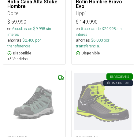
Botin Caña Alta Stoke
Botín Hombre Bravo
Hombre
Evo
Doite
Lippi
$
59.990
$
149.990
en
6
cuotas de $
9.998
sin
en
6
cuotas de $
24.998
sin
interés
interés
ahorras
$
2.400
por
ahorras
$
6.000
por
transferencia.
transferencia.
Disponible
Disponible
+5 Vendidos
ENVÍO
GRATIS
ÚLTIMA UNIDAD