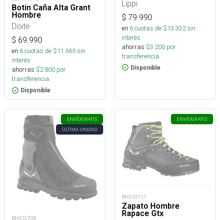
Lippi
Botin Caña Alta Grant
Hombre
$
79.990
Doite
en
6
cuotas de $
13.332
sin
interés
$
69.990
ahorras
$
3.200
por
en
6
cuotas de $
11.665
sin
transferencia.
interés
Disponible
ahorras
$
2.800
por
transferencia.
Disponible
ENVÍO
GRATIS
ENVÍO
GRATIS
ÚLTIMA UNIDAD
BH310711
Zapato Hombre
Rapace Gtx
BH310708