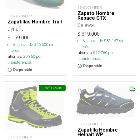
BEH300314FE-R
Zapato Hombre
BEH270316FE-R
Rapace GTX
Zapatillas Hombre Trail
Salewa
Dynafit
$
319.000
$
159.000
en
6
cuotas de $
53.167
sin
en
6
cuotas de $
26.500
sin
interés
interés
ahorras
$
12.760
por
ahorras
$
6.360
por
transferencia.
transferencia.
Disponible
Disponible
ENVÍO
GRATIS
BEH022410FE-R
Zapatilla Hombre
Helnait WP
BEH300313FE-R