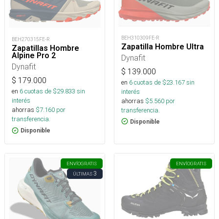
BEH310309FE-R
BEH270315FE-R
Zapatilla Hombre Ultra
Zapatillas Hombre
Alpine Pro 2
Dynafit
Dynafit
$
139.000
$
179.000
en
6
cuotas de $
23.167
sin
en
6
cuotas de $
29.833
sin
interés
interés
ahorras
$
5.560
por
ahorras
$
7.160
por
transferencia.
transferencia.
Disponible
Disponible
ENVÍO
GRATIS
ENVÍO
GRATIS
3
ÚLTIMAS