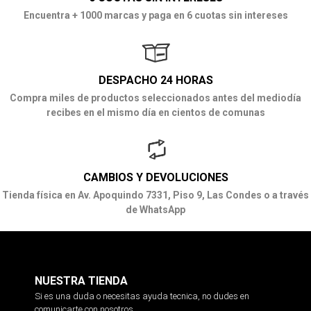
Encuentra + 1000 marcas y paga en 6 cuotas sin intereses
DESPACHO 24 HORAS
Compra miles de productos seleccionados antes del mediodía
recibes en el mismo día en cientos de comunas
CAMBIOS Y DEVOLUCIONES
Tienda física en Av. Apoquindo 7331, Piso 9, Las Condes o a través
de WhatsApp
NUESTRA TIENDA
Si es una duda o necesitas ayuda tecnica, no dudes en
comunicarte con nosotros