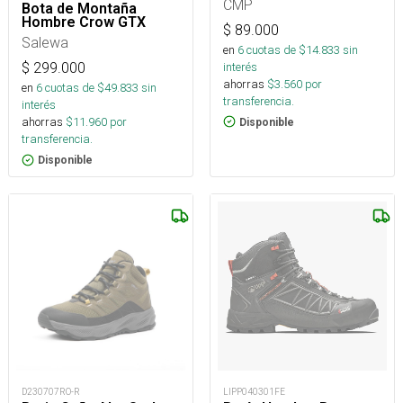
CMP
Bota de Montaña
Hombre Crow GTX
$
89.000
Salewa
en
6
cuotas de $
14.833
sin
interés
$
299.000
ahorras
$
3.560
por
en
6
cuotas de $
49.833
sin
transferencia.
interés
ahorras
$
11.960
por
Disponible
transferencia.
Disponible
D230707RO-R
LIPP040301FE