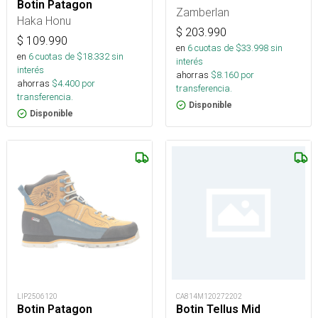
Botin Patagon
Zamberlan
Haka Honu
$
203.990
$
109.990
en
6
cuotas de $
33.998
sin
en
6
cuotas de $
18.332
sin
interés
interés
ahorras
$
8.160
por
ahorras
$
4.400
por
transferencia.
transferencia.
Disponible
Disponible
LIP2506120
CA814M120272202
Botin Patagon
Botin Tellus Mid