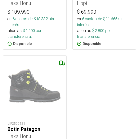
Haka Honu
Lippi
$
109.990
$
69.990
en
6
cuotas de $
18.332
sin
en
6
cuotas de $
11.665
sin
interés
interés
ahorras
$
4.400
por
ahorras
$
2.800
por
transferencia.
transferencia.
Disponible
Disponible
LIP2506121
Botin Patagon
Haka Honu