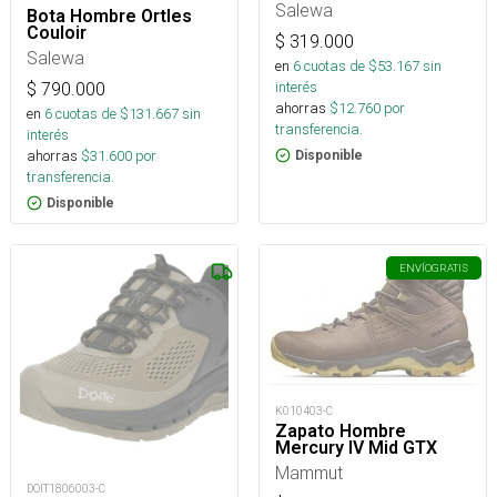
Salewa
Bota Hombre Ortles
Couloir
$
319.000
Salewa
en
6
cuotas de $
53.167
sin
interés
$
790.000
ahorras
$
12.760
por
en
6
cuotas de $
131.667
sin
transferencia.
interés
ahorras
$
31.600
por
Disponible
transferencia.
Disponible
ENVÍO
GRATIS
K010403-C
Zapato Hombre
Mercury IV Mid GTX
Mammut
DOIT1806003-C