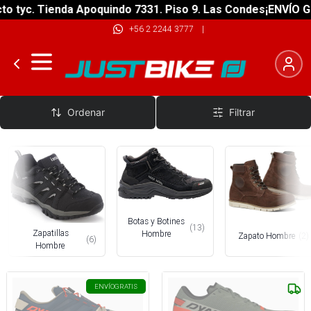
tyc. Tienda Apoquindo 7331. Piso 9. Las Condes
¡ENVÍO GRAT
+56 2 2244 3777
|
Calzado Hombre
Ordenar
Filtrar
Botas y Botines
(
13
)
Zapatillas
Hombre
Zapato Hombre
(
2
)
(
6
)
Hombre
ENVÍO
GRATIS