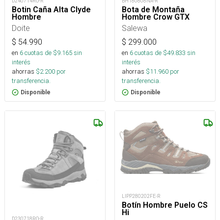
D240714RO-R
BH180808NA-R
Botin Caña Alta Clyde
Bota de Montaña
Hombre
Hombre Crow GTX
Doite
Salewa
$
54.990
$
299.000
en
6
cuotas de $
9.165
sin
en
6
cuotas de $
49.833
sin
interés
interés
ahorras
$
2.200
por
ahorras
$
11.960
por
transferencia.
transferencia.
Disponible
Disponible
LIPP280202FE-R
Botín Hombre Puelo CS
Hi
D230718RO-R