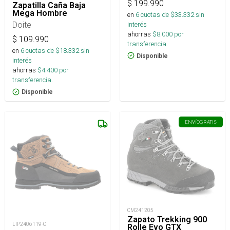
$
199.990
Zapatilla Caña Baja
Mega Hombre
en
6
cuotas de $
33.332
sin
Doite
interés
ahorras
$
8.000
por
$
109.990
transferencia.
en
6
cuotas de $
18.332
sin
Disponible
interés
ahorras
$
4.400
por
transferencia.
Disponible
ENVÍO
GRATIS
CM241205
Zapato Trekking 900
LIP2406119-C
Rolle Evo GTX