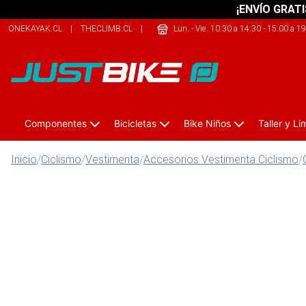
¡ENVÍO GRATI
ONEKAYAK.CL
|
THECLIMB.CL
|
SHERPALIFE.CL
Lun. - Vie. 10:30 a 14:30 - 15:00 a 1
Componentes
Bicicletas
Bike Niños
Taller y L
Inicio
/
Ciclismo
/
Vestimenta
/
Accesorios Vestimenta Ciclismo
/