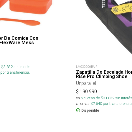
r De Comida Con
 FlexWare Mess
 $
3.832
sin interés
LM030606BA-R
Zapatilla De Escalada H
por transferencia.
Rise Pro Climbing Shoe
Unparallel
$
190.990
en
6
cuotas de $
31.832
sin interé
ahorras
$
7.640
por transferencia
Disponible