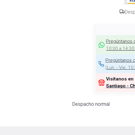
Desp
Pregúntanos 
10:30 a 14:30
Pregúntanos d
(
Lun. - Vie. 10
Visítanos en
Santiago - Ch
Despacho normal