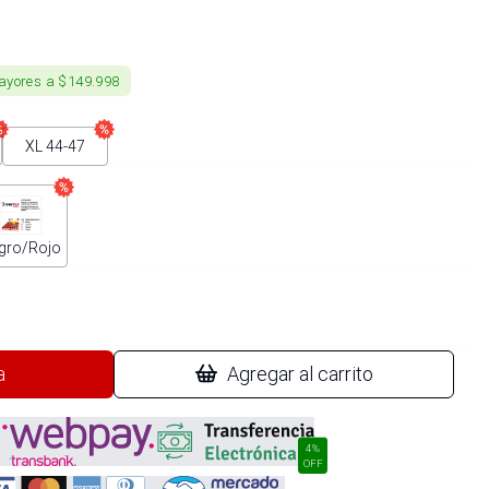
ayores a $149.998
XL 44-47
gro/Rojo
a
Agregar al carrito
4%
OFF