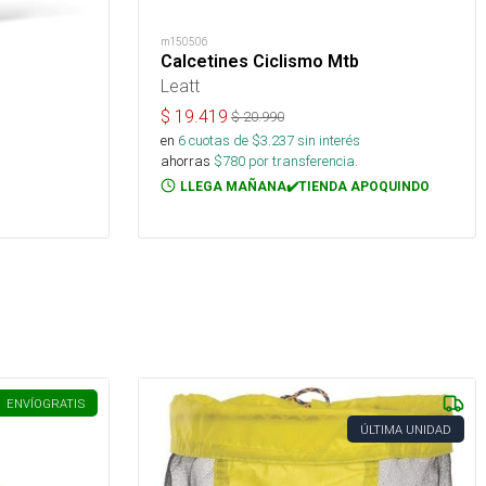
m150506
Calcetines Ciclismo Mtb
Leatt
$
19.419
$
20.990
en
6
cuotas de $
3.237
sin interés
ahorras
$
780
por transferencia.
LLEGA MAÑANA✔️TIENDA APOQUINDO
ENVÍO
GRATIS
ÚLTIMA UNIDAD