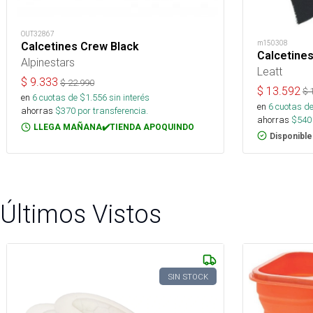
OUT32867
m150308
Calcetines Crew Black
Calcetines
Alpinestars
Leatt
$
9.333
$
22.990
$
13.592
$
en
6
cuotas de $
1.556
sin interés
en
6
cuotas de
ahorras
$
370
por transferencia.
ahorras
$
540
LLEGA MAÑANA✔️TIENDA APOQUINDO
Disponible
Últimos Vistos
SIN STOCK