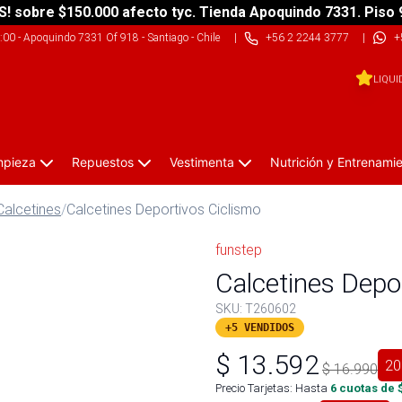
S! sobre $150.000 afecto tyc. Tienda Apoquindo 7331. Piso 
9:00
-
Apoquindo 7331 Of 918 - Santiago - Chile
|
+56 2 2244 3777
|
+
LIQUI
impieza
Repuestos
Vestimenta
Nutrición y Entrenami
Calcetines
/
Calcetines Deportivos Ciclismo
funstep
Calcetines Depo
SKU:
T260602
+5 VENDIDOS
$
13.592
20
$
16.990
Precio Tarjetas: Hasta
6
cuotas de 