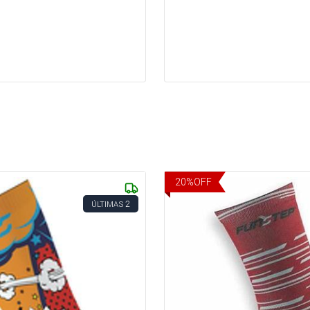
20
%
OFF
2
ÚLTIMAS