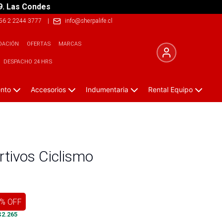
9. Las Condes
56 2 2244 3777
|
info@sherpalife.cl
DACIÓN
OFERTAS
MARCAS
DESPACHO 24 HRS
ento
Accesorios
Indumentaria
Rental Equipo
rtivos Ciclismo
% OFF
$
2.265