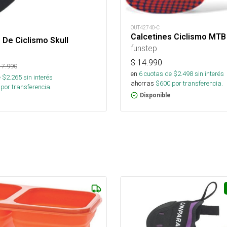
OUT42740-C
Calcetines Ciclismo MTB
 De Ciclismo Skull
funstep
$
14.990
17.990
en
6
cuotas de $
2.498
sin interés
 $
2.265
sin interés
ahorras
$
600
por transferencia.
por transferencia.
Disponible