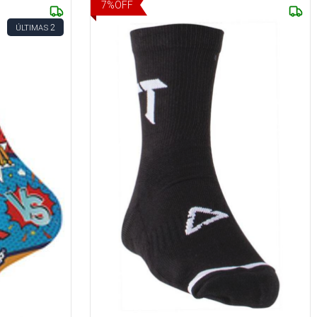
7
%
OFF
2
ÚLTIMAS