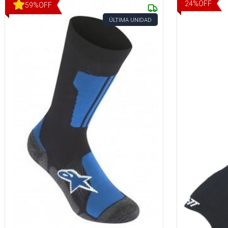
24
%
OFF
59
%
OFF
ÚLTIMA UNIDAD