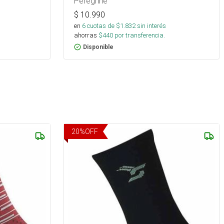
Peregrine
$
10.990
en
6
cuotas de $
1.832
sin interés
ahorras
$
440
por transferencia.
Disponible
20
%
OFF