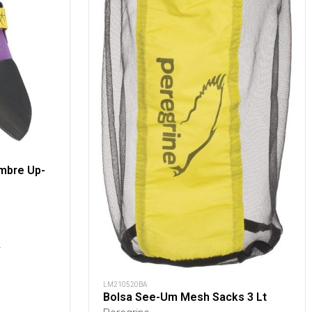
ombre Up-
s
.
LM210520BA
Bolsa See-Um Mesh Sacks 3 Lt