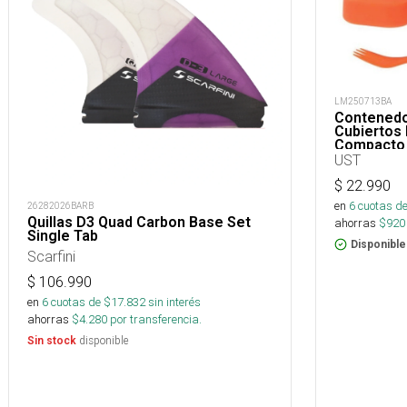
LM250713BA
Contenedo
Cubiertos
Compacto
UST
$
22.990
en
6
cuotas de
26282026BARB
Quillas D3 Quad Carbon Base Set
ahorras
$
920
Single Tab
Disponible
Scarfini
$
106.990
en
6
cuotas de $
17.832
sin interés
ahorras
$
4.280
por transferencia.
disponible
Sin stock