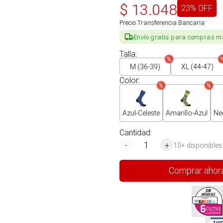
$
13.048
23
% OFF
Precio Transferencia Bancaria
Envío gratis para compras m
Talla
:
M (36-39)
XL (44-47)
Color
:
Azul-Celeste
Amarillo-Azul
Ne
Cantidad:
-
+
10+ disponibles
Comprar ahor