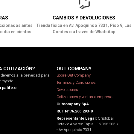
RAS
CAMBIOS Y DEVOLUCIONES
ccionados antes
Tienda física en Av. Apoquindo 7331, Piso 9, Las
o día en cientos
Condes o a través de WhatsApp
A COTIZACIÓN?
OUT COMPANY
onderemos a la brevedad para
Sobre Out Company
proyecto.
Términos y Condiciones
palife.cl
Devoluciones
Cotizaciones y ventas a empresas
Outcompany SpA
RUT Nº76.266.293-0
Cristobal
Representante Legal:
Octavio Alvarez Tapia - 16.366.285-k
- Av Apoquindo 7331