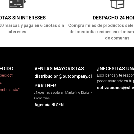
OTAS SIN INTERESES
DESPACHO 24 HO
00 marcas y paga en 6 cuotas sin
Compra miles de productos sele
intereses
del mediodía recibes en el mism
de comunas
EDIDO
VENTAS MAYORISTAS
¿NECESITAS UN
pedido?
Escríbenos y te resp
distribucion@outcompany.cl
poder ayudarte en tu 
s
PARTNER
cotizaciones@sher
eembolsado?
¿Necesitas ayuda en Marketing Digital -
Comercial?
Agencia BIZEN