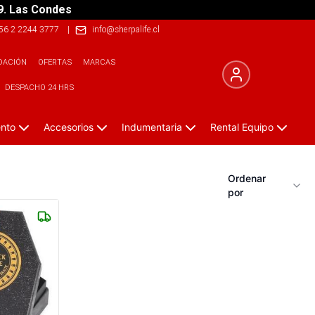
9. Las Condes
56 2 2244 3777
|
info@sherpalife.cl
DACIÓN
OFERTAS
MARCAS
DESPACHO 24 HRS
ento
Accesorios
Indumentaria
Rental Equipo
Ordenar
por