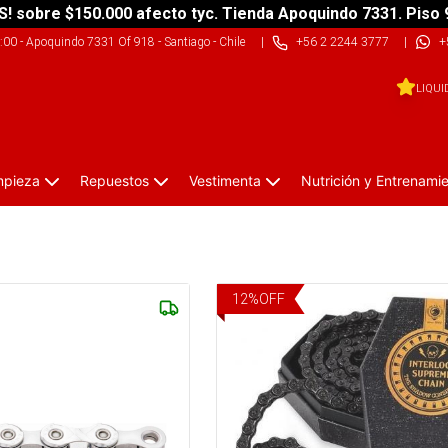
S! sobre $150.000 afecto tyc. Tienda Apoquindo 7331. Piso 
9:00
-
Apoquindo 7331 Of 918 - Santiago - Chile
|
+56 2 2244 3777
|
+
LIQUI
impieza
Repuestos
Vestimenta
Nutrición y Entrenami
12
%
OFF