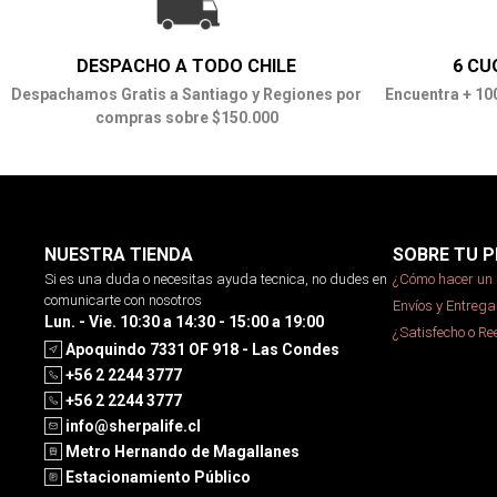
DESPACHO A TODO CHILE
6 CU
Despachamos Gratis a Santiago y Regiones por
Encuentra + 10
compras sobre $150.000
NUESTRA TIENDA
SOBRE TU P
Si es una duda o necesitas ayuda tecnica, no dudes en
¿Cómo hacer un 
comunicarte con nosotros
Envíos y Entrega
Lun. - Vie. 10:30 a 14:30 - 15:00 a 19:00
¿Satisfecho o R
Apoquindo 7331 OF 918 - Las Condes
+56 2 2244 3777
+56 2 2244 3777
info@sherpalife.cl
Metro Hernando de Magallanes
Estacionamiento Público