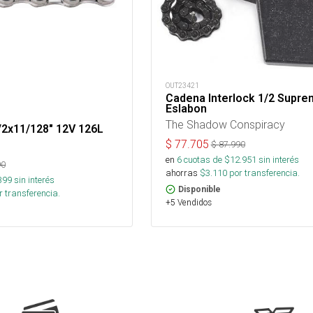
OUT23421
Cadena Interlock 1/2 Supr
Eslabon
The Shadow Conspiracy
/2x11/128" 12V 126L
$
77.705
$
87.990
en
6
cuotas de $
12.951
sin interés
90
ahorras
$
3.110
por transferencia.
399
sin interés
Disponible
 transferencia.
+5 Vendidos