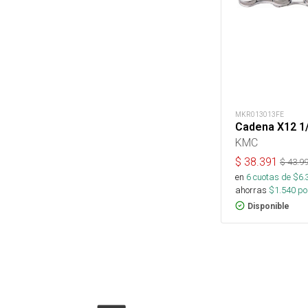
MKR013013FE
Cadena X12 1
KMC
$
38.391
$
43.9
en
6
cuotas de $
6.
ahorras
$
1.540
por
Disponible